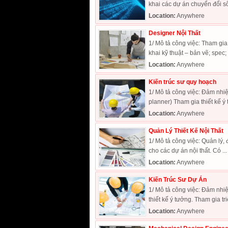
khai các dự án chuyển đổi số 
Location:
Anywhere
Designer Nội Thất
1/ Mô tả công việc: Tham gia 
khai kỹ thuật – bản vẽ; spec; 
Location:
Anywhere
Kiến trúc sư quy hoạch
1/ Mô tả công việc: Đảm nhiệm
planner) Tham gia thiết kế ý 
Location:
Anywhere
Quản Lý Thiết Kế Nội Thất
1/ Mô tả công việc: Quản lý, 
cho các dự án nội thất. Có ...
Location:
Anywhere
Kiến Trúc Sư Dự Án
1/ Mô tả công việc: Đảm nhiệm
thiết kế ý tưởng. Tham gia triể
Location:
Anywhere