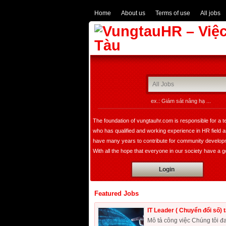
Home
About us
Terms of use
All jobs
ex.: Giám sát nâng hạ ...
The foundation of vungtauhr.com is responsible for a 
who has qualified and working experience in HR field 
have many years to contribute for community develop
With all the hope that everyone in our society have a 
image of leader, founder, a expert in HR department w
Login
bring comfortable choice for all of companies not only i
domestic but also expand overseas.
Featured Jobs
IT Leader ( Chuyển đổi số) 
Mô tả công việc Chúng tôi đa