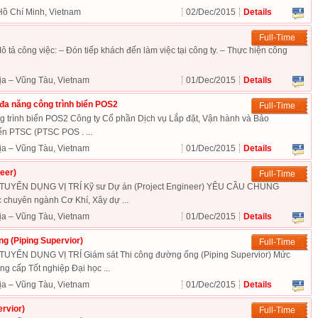
Hồ Chí Minh, Vietnam
02/Dec/2015
Details
Full-Time
 Mô tả công việc: – Đón tiếp khách đến làm việc tại công ty. – Thực hiện công
ịa – Vũng Tàu, Vietnam
01/Dec/2015
Details
đa năng công trình biển POS2
Full-Time
g trình biển POS2 Công ty Cổ phần Dịch vụ Lắp đặt, Vận hành và Bảo
ển PTSC (PTSC POS . ...
ịa – Vũng Tàu, Vietnam
01/Dec/2015
Details
eer)
Full-Time
YỂN DỤNG VỊ TRÍ Kỹ sư Dự án (Project Engineer) YÊU CẦU CHUNG
 chuyên ngành Cơ Khí, Xây dự ...
ịa – Vũng Tàu, Vietnam
01/Dec/2015
Details
g (Piping Supervior)
Full-Time
ỂN DỤNG VỊ TRÍ Giám sát Thi công đường ống (Piping Supervior) Mức
cấp Tốt nghiệp Đại học ...
ịa – Vũng Tàu, Vietnam
01/Dec/2015
Details
rvior)
Full-Time