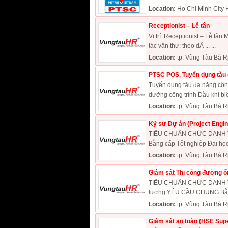
Location:
Ho Chi Minh City 
Receptionist – Lễ tân
Vị trí: Receptionist – Lễ tân
tác văn thư: theo dÃ ... ...
Location:
tp. Vũng Tàu Bà R
PTSC POS, Tuyển dụng tàu 
Tuyển dụng tàu đa năng côn
dưỡng công trình Dầu khí bi
Location:
tp. Vũng Tàu Bà R
Kỹ sư Dự án (Project Engin
TIÊU CHUẨN CHỨC DANH TU
Bằng cấp Tốt nghiệp Đại học
Location:
tp. Vũng Tàu Bà R
Giám sát Thi công đường ốn
TIÊU CHUẨN CHỨC DANH TUY
lương YÊU CẦU CHUNG Bằng 
Location:
tp. Vũng Tàu Bà R
Giám sát an toàn (HSE Supe