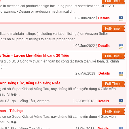
r
Full-Time
pate in mechanical product design including product specifications, 3D CAD
 drawings. • Design or re-design mechanical d ...
02/Jun/2022
Details
Full-Time
it and maintain listings (including variation listings) on Amazon Seller
its on all product listings to ensure proper oper ...
02/Jun/2022
Details
ế Toán – Lương khởi điểm khoảng 20 Triệu
Full-Time
giúp BGĐ Công ty thực hiện toàn bộ công tác hạch toán, kế toán, tài chính
ệc ...
27/Mar/2019
Details
Anh, tiếng Đức, tiếng Hàn, tiếng Nhật
Full-Time
cở sở SuperKids tại Vũng Tàu, nay chúng tôi cần tuyển dụng 4 Giáo viên
sau: Vị tr� ...
àu Bà Rịa – Vũng Tàu, Vietnam
23/Oct/2018
Details
non – Tiểu học
Full-Time
cở sở SuperKids tại Vũng Tàu, nay chúng tôi cần tuyển dụng 4 Giáo viên
sau: Vị tr� ...
àu Bà Rịa – Vũng Tàu, Vietnam
23/Oct/2018
Details