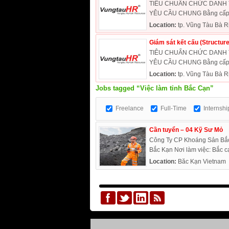
TIÊU CHUẨN CHỨC DANH TUY
YÊU CẦU CHUNG Bằng cấp Tố
Location:
tp. Vũng Tàu Bà R
Giám sát kết cấu (Structur
TIÊU CHUẨN CHỨC DANH TUYỂ
YÊU CẦU CHUNG Bằng cấp Tố
Location:
tp. Vũng Tàu Bà R
Jobs tagged “Việc làm tỉnh Bắc Cạn”
Freelance
Full-Time
Internshi
Cần tuyển – 04 Kỹ Sư Mỏ
Công Ty CP Khoáng Sản Bắc
Bắc Kạn Nơi làm việc: Bắc c
Location:
Bắc Kạn Vietnam