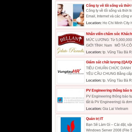
Công ty về lối sống và thời
Công ty về lối sống và thời tr
Email, Internet và các công vi
Location:
Ho Chi Minh City 
Nhân viên chăm sóc Khách
MỨC LƯƠNG: Từ 5,000,000
GIỚI TÍNH: Nam MÔ TẢ CÔNG
Location:
tp. Vũng Tàu Bà R
Giám sát chất lượng (QA/Q
TIÊU CHUẨN CHỨC DANH TUY
YÊU CẦU CHUNG Bằng cấp Tố
Location:
tp. Vũng Tàu Bà R
PV Engineering thông báo t
PV Engineering thông báo tu
tắt là PV Engineering) là đơn 
Location:
Gia Lai Vietnam
Quản trị IT
Bạn Sẽ Làm Gì – Cài đặt, vận
Windows Server 2008 (File Ser