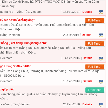
n Dịch vụ Cơ khí Hàng hải PTSC (PTSC M&C) là thành viên của Tổng Công
ầu khí Việt ...
àu Bà Rịa – Vũng Tàu, Vietnam
18/Feb/2017
Details
“kỹ sư cơ khí đường ống”
Full-Time
Thạnh Đức, xã Long Đức, huyện Long Phú, tỉnh Sóc trăng. Địa điểm làm
Thỏa thuận H� ...
 Trăng, Vietnam
20/Oct/2016
Details
hòng (Biết tiếng Trung/tiếng Anh)”
Full-Time
 Sứ Taicera (Đồng Nai) Nơi làm việc: Đồng Nai, Bà Rịa – Vũng Tàu
ề: Biên phiên dịch, K� ...
u Vietnam
14/Sep/2016
Details
g” lương $500 – $1000
Full-Time
yền Trân Công Chúa, Phường 8, Thành phố Vũng Tàu Nơi làm việc: Bà Rịa
 – $1000 Mô t� ...
u Vietnam
13/Sep/2016
Details
 giúp việc
Freelance
 văn phòng, nấu ăn, giặt ủi áo quần. Số lượng: Tuyển dụng liên tục, không
ữ t ...
ịa – Vũng Tàu, Vietnam
26/Feb/2016
Details