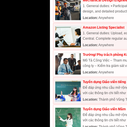
Mechanical Design Enginee
1. General duties: • Partici
design, and detailed product
Location:
Anywhere
Amazon Listing Specialist
1. General duties: Upload, ed
Central. Complete regular aud
Location:
Anywhere
Trưởng/ Phụ trách phòng K
Mô Tả Công Việc – Tham mưu 
công ty – Kiểm tra giám sát vi
Location:
Anywhere
Tuyển dụng Giáo viên tiếng 
Để đáp ứng nhu cầu mở rộng 
với các thông tin chi tiết như 
Location:
Thành phố Vũng T
Tuyển dụng Giáo viên Mầm 
Để đáp ứng nhu cầu mở rộng 
với các thông tin chi tiết như 
Location:
Thành phố Vũng T