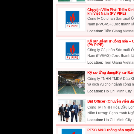
Chuyên Viên Phát Triển Kin
khí Việt Nam (PV PIPE)
Công ty Cổ phần Sản xuất Ốn
Nam (PVGAS) được thành lập
Location:
Tiền Giang Vietn
Kỹ sư điện/Tự động hóa – C
(PV PIPE)
Công ty Cổ phần Sản xuất Ốn
Nam (PVGAS) được thành lập
Location:
Tiền Giang Vietn
Kỹ sư Ứng dụng/Kỹ sư Bán
Công ty TNHH TMDV Dầu Khí 
và dịch vụ cho ngành công ng
Location:
Ho Chi Minh City 
Bid Officer (Chuyên viên 
Công Ty TNHH Hóa Dầu Long 
Năm Lương: Cạnh tranh Ngàn
Location:
Ho Chi Minh City 
PTSC M&C thông báo tuyển