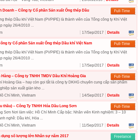
h Doanh – Công ty Cổ phần Sản xuất Ống thép Dầu
Full-Time
g thép Dầu khí Việt Nam (PVPIPE) là thành viên của Tổng công ty Khí Việt
 ngày 26/4/2010 ...
am
17/Sep/2017
Details
ông ty Cổ phần Sản xuất Ống thép Dầu khí Việt Nam
Full-Time
g thép Dầu khí Việt Nam (PVPIPE) là thành viên của Tổng công ty Khí Việt
 ngày 26/4/2010 ...
am
17/Sep/2017
Details
 Hàng – Công ty TNHH TMDV Dầu Khí Hoàng Gia
Full-Time
Hoàng Gia – hay còn gọi tắt là công ty DKHG chuyên cung cấp sản phẩm
hiệp sản xuất giàn kho ...
Hồ Chí Minh, Vietnam
14/Sep/2017
Details
đấu thầu) – Công Ty TNHH Hóa Dầu Long Sơn
Full-Time
Sơn Nơi làm việc: Hồ Chí Minh Cấp bậc: Nhân viên Kinh nghiệm: 3 – 10
h nghề: Dầu khí, Hóa ...
Hồ Chí Minh, Vietnam
11/Sep/2017
Details
 dụng số lượng lớn Nhân sự năm 2017
Freelance