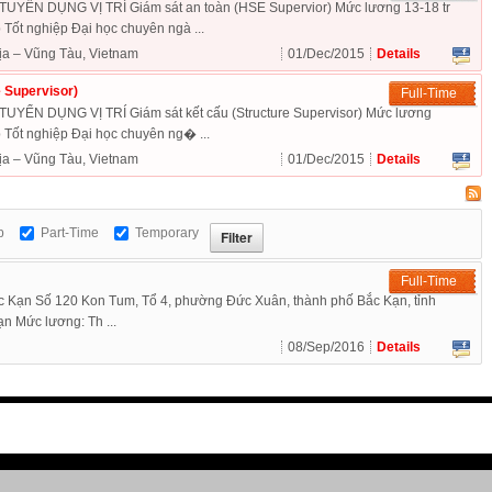
ỂN DỤNG VỊ TRÍ Giám sát an toàn (HSE Supervior) Mức lương 13-18 tr
t nghiệp Đại học chuyên ngà ...
ịa – Vũng Tàu, Vietnam
01/Dec/2015
Details
e Supervisor)
Full-Time
N DỤNG VỊ TRÍ Giám sát kết cấu (Structure Supervisor) Mức lương
t nghiệp Đại học chuyên ng� ...
ịa – Vũng Tàu, Vietnam
01/Dec/2015
Details
p
Part-Time
Temporary
Full-Time
 Kạn Số 120 Kon Tum, Tổ 4, phường Đức Xuân, thành phố Bắc Kạn, tỉnh
ạn Mức lương: Th ...
08/Sep/2016
Details