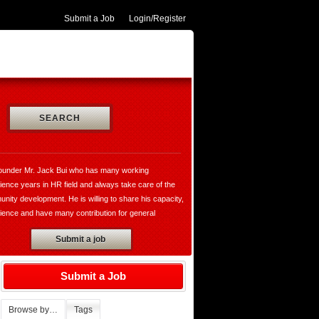
Submit a Job
Login/Register
SEARCH
ounder Mr. Jack Bui who has many working
ience years in HR field and always take care of the
nity development. He is willing to share his capacity,
ience and have many contribution for general
opment and VungtauHR.com is really a valuable
Submit a job
te for both of recruiters and jobseekers. Moreover,
ounder has established the thegioibantin.com with the
o sharing their services, the useful information in all
Submit a Job
ily and working activities with the hope bring the
rtable for all of us who want to know more about the
Browse by…
Tags
 the people, the cultures, society, market,