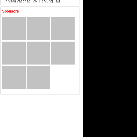
nhiệm vật chất | VNHR Vung Tau
Sponsors