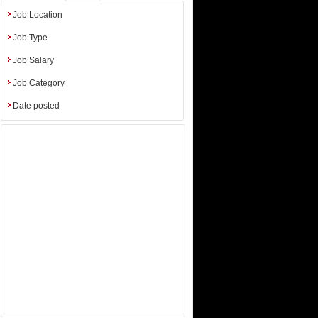
iences etc.
Job Location
Job Type
Job Salary
Job Category
Date posted