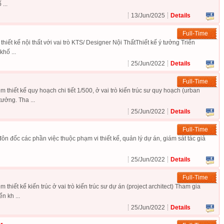
...
exper
13/Jun/2025
Details
Full-Time
thiết kế nội thất với vai trò KTS/ Designer Nội ThấtThiết kế ý tưởng Triển
khố ...
25/Jun/2022
Details
Full-Time
 thiết kế quy hoạch chi tiết 1/500, ở vai trò kiến trúc sư quy hoạch (urban
tưởng. Tha ...
25/Jun/2022
Details
Full-Time
đôn đốc các phần việc thuộc phạm vi thiết kế, quản lý dự án, giám sát tác giả
25/Jun/2022
Details
Full-Time
 thiết kế kiến trúc ở vai trò kiến trúc sư dự án (project architect) Tham gia
n kh ...
25/Jun/2022
Details