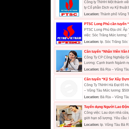
Công ty TNHH Một thành viê
ty Cổ phần Dịch vụ Kỹ thuật D
Location:
Thành phố Vũng T
PTSC Long Phú cần tuyển 
PTSC Long Phú Địa chỉ: Ấp 
việc: Sóc Trăng Mức lương: 
Location:
tp. Sóc Trăng Sóc
Cần tuyển “Nhân Viên Văn P
Công Ty CP Công Nghiệp Gốm
Lương: Cạnh tranh Ngành ngh
Location:
Bà Rịa – Vũng Tà
Cần tuyển “Kỹ Sư Xây Dựn
Công Ty TNHH Hà Đạt 65 Hu
– Vũng Tàu Mức lương: $500
Location:
Bà Rịa – Vũng Tà
Tuyển dụng Người Lao Động
Công việc: Lau dọn nhà cửa,
giới hạn số lượng. Yêu cầu: N
Location:
tp. Vũng Tàu Bà R