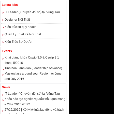
Latest jobs
IT Leader ( Chuyển đổi số) tại Vũng Tàu
Designer Nội Thất
Kiến trúc sư quy hoạch
Quản Lý Thiết Kế Nội Thất
Kiến Trúc Sư Dự Án
Events
Khai giảng khóa Cswip 3.0 & Cswip 3.1
thang 5/2016
Tinh hoa Lãnh đạo (Leadership Advance)
Masterclass around your Region for June
and July 2016
News
IT Leader ( Chuyển đổi số) tại Vũng Tàu
Khóa đào tạo nghiệp vụ đấu thầu qua mạng
– 28 & 29/05/2022
27/12/2019 | Xử lý kỷ luật lao động và trách