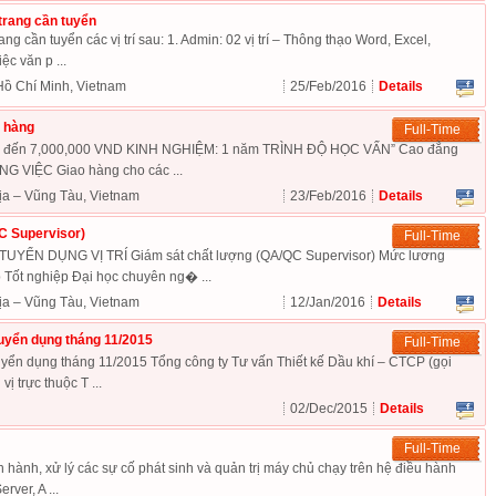
 trang cần tuyển
ang cần tuyển các vị trí sau: 1. Admin: 02 vị trí – Thông thạo Word, Excel,
ệc văn p ...
Hồ Chí Minh, Vietnam
25/Feb/2016
Details
 hàng
Full-Time
 đến 7,000,000 VND KINH NGHIỆM: 1 năm TRÌNH ĐỘ HỌC VẤN” Cao đẳng
 VIỆC Giao hàng cho các ...
ịa – Vũng Tàu, Vietnam
23/Feb/2016
Details
C Supervisor)
Full-Time
ỂN DỤNG VỊ TRÍ Giám sát chất lượng (QA/QC Supervisor) Mức lương
t nghiệp Đại học chuyên ng� ...
ịa – Vũng Tàu, Vietnam
12/Jan/2016
Details
uyển dụng tháng 11/2015
Full-Time
yển dụng tháng 11/2015 Tổng công ty Tư vấn Thiết kế Dầu khí – CTCP (gọi
vị trực thuộc T ...
02/Dec/2015
Details
Full-Time
 hành, xử lý các sự cố phát sinh và quản trị máy chủ chạy trên hệ điều hành
ver, A ...