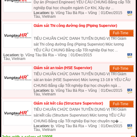
Dự án (Project Engineer) YÊU CẦU CHUNG Bằng cấp Tốt
nghiệp Đại học chuyên ngành Cơ Khí, Xây dự ...
Location:
tp. Vũng Tàu Bà Rịa – Vũng
01/Dec/2015
Tàu, Vietnam
Giám sát Thi công đường ống (Piping Supervior)
Full-Time
TIÊU CHUẨN CHỨC DANH TUYỂN DỤNG VỊ TRÍ Giám
sát Thi công đường ống (Piping Supervior) Mức lương
YÊU CẦU CHUNG Bằng cấp Tốt nghiệp Đại học ...
Location:
tp. Vũng Tàu Bà Rịa – Vũng
01/Dec/2015
Tàu, Vietnam
Giám sát an toàn (HSE Supervior)
Full-Time
TIÊU CHUẨN CHỨC DANH TUYỂN DỤNG VỊ TRÍ Giám
sát an toàn (HSE Supervior) Mức lương 13-18 tr YÊU CẦU
CHUNG Bằng cấp Tốt nghiệp Đại học chuyên ngà ...
Location:
tp. Vũng Tàu Bà Rịa – Vũng
01/Dec/2015
Tàu, Vietnam
Giám sát kết cấu (Structure Supervisor)
Full-Time
TIÊU CHUẨN CHỨC DANH TUYỂN DỤNG VỊ TRÍ Giám
sát kết cấu (Structure Supervisor) Mức lương YÊU CẦU
CHUNG Bằng cấp Tốt nghiệp Đại học chuyên ng� ...
Location:
tp. Vũng Tàu Bà Rịa – Vũng
01/Dec/2015
Tàu, Vietnam
Jobs with a salary of 1000$