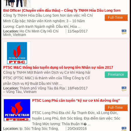
Bid Officer (Chuyên viên đấu thầu) – Công Ty TNHH Hóa Dầu Long Sơn
Công Ty TNHH Hóa Dầu Long Sơn Nơi làm việc: Hồ Chí
Full-Time
Minh Cấp bậc: Nhân viên Kinh nghiệm: 3 – 10 Năm
Lương: Cạnh tranh Ngành nghề: Dầu khí, Hóa ...
Location:
Ho Chi Minh City Hồ Chí
11/Sep/2017
Minh, Vietnam
PTSC M&C thông báo tuyển dụng số lượng lớn Nhân sự năm 2017
Công ty TNHH Một thành viên Dịch vụ Cơ khí Hàng hải
Freelance
PTSC (PTSC M&C) là thành viên của Tổng Công ty Cổ
phần Dịch vụ Kỹ thuật Dầu khí Việt ...
Location:
Thành phố Vũng Tàu Bà Rịa
18/Feb/2017
– Vũng Tàu, Vietnam
PTSC Long Phú cần tuyển “kỹ sư cơ khí đường ống”
Full-Time
PTSC Long Phú Địa chỉ: Ấp Thạnh Đức, xã Long Đức,
huyện Long Phú, tỉnh Sóc trăng. Địa điểm làm việc: Sóc
Trăng Mức lương: Thỏa thuận H� ...
Location:
tp. Sóc Trăng Sóc Trăng,
20/Oct/2016