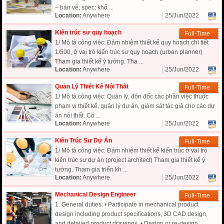
– bản vẽ; spec; khố ...
Location:
Anywhere
25/Jun/2022
Kiến trúc sư quy hoạch
Full-Time
1/ Mô tả công việc: Đảm nhiệm thiết kế quy hoạch chi tiết
1/500, ở vai trò kiến trúc sư quy hoạch (urban planner)
Tham gia thiết kế ý tưởng. Tha ...
Location:
Anywhere
25/Jun/2022
Quản Lý Thiết Kế Nội Thất
Full-Time
1/ Mô tả công việc: Quản lý, đôn đốc các phần việc thuộc
phạm vi thiết kế, quản lý dự án, giám sát tác giả cho các dự
án nội thất. Có ...
Location:
Anywhere
25/Jun/2022
Kiến Trúc Sư Dự Án
Full-Time
1/ Mô tả công việc: Đảm nhiệm thiết kế kiến trúc ở vai trò
kiến trúc sư dự án (project architect) Tham gia thiết kế ý
tưởng. Tham gia triển kh ...
Location:
Anywhere
25/Jun/2022
Mechanical Design Engineer
Full-Time
1. General duties: • Participate in mechanical product
design including product specifications, 3D CAD design,
and detailed product drawings. • Design or re-design