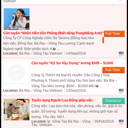
Vietnam
Cần tuyển “Nhân Viên Văn Phòng (Biết tiếng Trung/tiếng Anh)”
Full-Time
Công Ty CP Công Nghiệp Gốm Sứ Taicera (Đồng Nai) Nơi
làm việc: Đồng Nai, Bà Rịa – Vũng Tàu Lương: Cạnh tranh
Ngành nghề: Biên phiên dịch, K� ...
Location:
Bà Rịa – Vũng Tàu Vietnam
14/Sep/2016
Cần tuyển “Kỹ Sư Xây Dựng” lương $500 – $1000
Full-Time
Công Ty TNHH Hà Đạt 65 Huyền Trân Công Chúa,
Phường 8, Thành phố Vũng Tàu Nơi làm việc: Bà Rịa –
Vũng Tàu Mức lương: $500 – $1000 Mô t� ...
Location:
Bà Rịa – Vũng Tàu Vietnam
13/Sep/2016
Tuyển dụng Người Lao Động giúp việc
Freelance
Công việc: Lau dọn nhà cửa, văn phòng, nấu ăn, giặt ủi áo
quần. Số lượng: Tuyển dụng liên tục, không giới hạn số
lượng. Yêu cầu: Nữ t ...
Location:
tp. Vũng Tàu Bà Rịa – Vũng
26/Feb/2016
Tàu, Vietnam