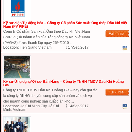
Kỹ sư điện/Tự động hóa – Công ty Cổ phần Sản xuất Ống thép Dầu khí Việt
Nam (PV PIPE)
Công ty Cổ phần Sản xuất Ống thép Dầu khí Việt Nam
Full-Time
(PVPIPE) là thành viên của Tổng công ty Khí Việt Nam
(PVGAS) được thành lập ngày 26/4/2010 ...
Location:
Tiền Giang Vietnam
17/Sep/2017
Kỹ sư Ứng dụng/Kỹ sư Bán Hàng – Công ty TNHH TMDV Dầu Khí Hoàng
Gia
Công ty TNHH TMDV Dầu Khí Hoàng Gia – hay còn gọi tắt
Full-Time
là công ty DKHG chuyên cung cấp sản phẩm và dịch vụ
cho ngành công nghiệp sản xuất giàn kho ...
Location:
Ho Chi Minh City Hồ Chí
14/Sep/2017
Minh, Vietnam