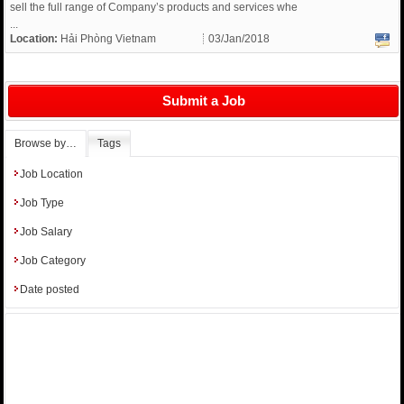
sell the full range of Company’s products and services whe
...
Location:
Hải Phòng Vietnam
03/Jan/2018
Submit a Job
Browse by…
Tags
Job Location
Job Type
Job Salary
Job Category
Date posted