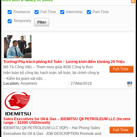
Freelance
Full-Time
Internship
Part-Time
Temporary
Trưởng/ Phụ trách phòng Kế Toán – Lương khởi điểm khoảng 20 Triệu
Mô Tả Công Việc – Tham mưu giúp BGĐ Công ty thực
Full-Time
hiện toàn bộ công tác hạch toán, kế toán, tài chính công ty
– Kiểm tra giám sát việc ...
Location:
Anywhere
27/Mar/2019
Sales Executives for Oil & Gas – IDEMITSU Q8 PETROLEUM LLC (income
range ~ $1000 USD/month)
IDEMITSU Q8 PETROLEUM LLC (IQP) – Hai Phong Sales
Full-Time
Executives for Oil & Gas JOB DESCRIPTION Promote and