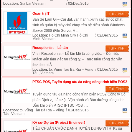
Location:
Gia Lai Vietnam
02/Dec/2015
Quản trị IT
Full-Time
Bạn Sẽ Làm Gì – Cài đặt, vận hành, xử lý các sự cố phát
sinh và quản trị máy chủ chạy trên hệ điều hành Windows
Server 2008 (File Server, A ...
Location:
Ho Chi Minh City Hồ Chí
02/Dec/2015
Minh, Vietnam
Receptionist – Lễ tân
Full-Time
Vị trí: Receptionist – Lễ tân Mô tả công việc: – Đón tiếp
khách đến làm việc tại công ty. – Thực hiện công tác văn
thư: theo dÃ ... ...
Location:
tp. Vũng Tàu Bà Rịa – Vũng
01/Dec/2015
Tàu, Vietnam
PTSC POS, Tuyển dụng tàu đa năng công trình biển POS2
Full-Time
Tuyển dụng tàu đa năng công trình biển POS2 Công ty Cổ
phần Dịch vụ Lắp đặt, Vận hành và Bảo dưỡng công trình
Dầu khí biển PTSC (PTSC POS . ...
Location:
tp. Vũng Tàu Bà Rịa – Vũng
01/Dec/2015
Tàu, Vietnam
Kỹ sư Dự án (Project Engineer)
Full-Time
TIÊU CHUẨN CHỨC DANH TUYỂN DỤNG VỊ TRÍ Kỹ sư