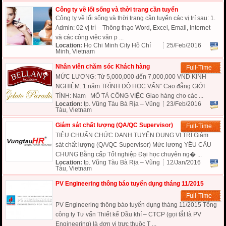
Công ty về lối sống và thời trang cần tuyển
Công ty về lối sống và thời trang cần tuyển các vị trí sau: 1.
Admin: 02 vị trí – Thông thạo Word, Excel, Email, Internet
và các công việc văn p ...
Location:
Ho Chi Minh City Hồ Chí
25/Feb/2016
Minh, Vietnam
Nhân viên chăm sóc Khách hàng
Full-Time
MỨC LƯƠNG: Từ 5,000,000 đến 7,000,000 VND KINH
NGHIỆM: 1 năm TRÌNH ĐỘ HỌC VẤN” Cao đẳng GIỚI
TÍNH: Nam MÔ TẢ CÔNG VIỆC Giao hàng cho các ...
Location:
tp. Vũng Tàu Bà Rịa – Vũng
23/Feb/2016
Tàu, Vietnam
Giám sát chất lượng (QA/QC Supervisor)
Full-Time
TIÊU CHUẨN CHỨC DANH TUYỂN DỤNG VỊ TRÍ Giám
sát chất lượng (QA/QC Supervisor) Mức lương YÊU CẦU
CHUNG Bằng cấp Tốt nghiệp Đại học chuyên ng� ...
Location:
tp. Vũng Tàu Bà Rịa – Vũng
12/Jan/2016
Tàu, Vietnam
PV Engineering thông báo tuyển dụng tháng 11/2015
Full-Time
PV Engineering thông báo tuyển dụng tháng 11/2015 Tổng
công ty Tư vấn Thiết kế Dầu khí – CTCP (gọi tắt là PV
Engineering) là đơn vị trực thuộc T ...