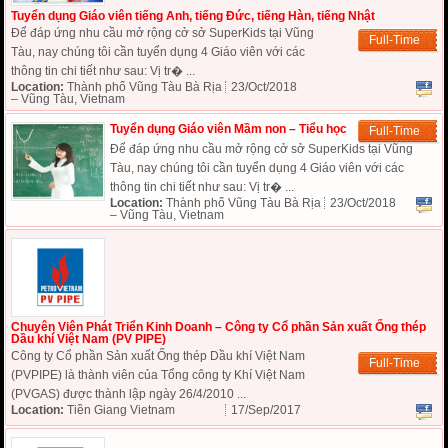
Tuyển dụng Giáo viên tiếng Anh, tiếng Đức, tiếng Hàn, tiếng Nhật
Để đáp ứng nhu cầu mở rộng cở sở SuperKids tại Vũng
Full-Time
Tàu, nay chúng tôi cần tuyển dụng 4 Giáo viên với các
thông tin chi tiết như sau: Vị tr� ...
Location:
Thành phố Vũng Tàu Bà Rịa
23/Oct/2018
– Vũng Tàu, Vietnam
Tuyển dụng Giáo viên Mầm non – Tiểu học
Full-Time
Để đáp ứng nhu cầu mở rộng cở sở SuperKids tại Vũng
Tàu, nay chúng tôi cần tuyển dụng 4 Giáo viên với các
thông tin chi tiết như sau: Vị tr� ...
Location:
Thành phố Vũng Tàu Bà Rịa
23/Oct/2018
– Vũng Tàu, Vietnam
Chuyên Viên Phát Triển Kinh Doanh – Công ty Cổ phần Sản xuất Ống thép
Dầu khí Việt Nam (PV PIPE)
Công ty Cổ phần Sản xuất Ống thép Dầu khí Việt Nam
Full-Time
(PVPIPE) là thành viên của Tổng công ty Khí Việt Nam
(PVGAS) được thành lập ngày 26/4/2010 ...
Location:
Tiền Giang Vietnam
17/Sep/2017