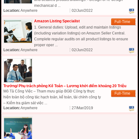
mechanical d ...
Location:
Anywhere
02/Jun/2022
Amazon Listing Specialist
Full-Time
1. General duties: Upload, edit and maintain listings
(including variation listings) on Amazon Seller Central.
Complete regular audits on all product listings to ensure
proper oper ...
Location:
Anywhere
02/Jun/2022
Trưởng/ Phụ trách phòng Kế Toán – Lương khởi điểm khoảng 20 Triệu
Mô Tả Công Việc – Tham mưu giúp BGĐ Công ty thực
Full-Time
hiện toàn bộ công tác hạch toán, kế toán, tài chính công ty
– Kiểm tra giám sát việc ...
Location:
Anywhere
27/Mar/2019