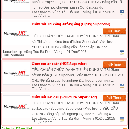
Dự án (Project Engineer) YÊU CẦU CHUNG Bằng cấp Tốt
nghiệp Đại học chuyên ngành Cơ Khí, Xây dự ...
Location:
tp. Vũng Tàu Bà Rịa – Vũng
01/Dec/2015
Tàu, Vietnam
Giám sát Thi công đường ống (Piping Supervior)
Full-Time
TIÊU CHUẨN CHỨC DANH TUYỂN DỤNG VỊ TRÍ Giám
sát Thi công đường ống (Piping Supervior) Mức lương
YÊU CẦU CHUNG Bằng cấp Tốt nghiệp Đại học ...
Location:
tp. Vũng Tàu Bà Rịa – Vũng
01/Dec/2015
Tàu, Vietnam
Giám sát an toàn (HSE Supervior)
Full-Time
TIÊU CHUẨN CHỨC DANH TUYỂN DỤNG VỊ TRÍ Giám
sát an toàn (HSE Supervior) Mức lương 13-18 tr YÊU CẦU
CHUNG Bằng cấp Tốt nghiệp Đại học chuyên ngà ...
Location:
tp. Vũng Tàu Bà Rịa – Vũng
01/Dec/2015
Tàu, Vietnam
Giám sát kết cấu (Structure Supervisor)
Full-Time
TIÊU CHUẨN CHỨC DANH TUYỂN DỤNG VỊ TRÍ Giám
sát kết cấu (Structure Supervisor) Mức lương YÊU CẦU
CHUNG Bằng cấp Tốt nghiệp Đại học chuyên ng� ...
Location:
tp. Vũng Tàu Bà Rịa – Vũng
01/Dec/2015
Tàu, Vietnam
Jobs in Đồng Nai