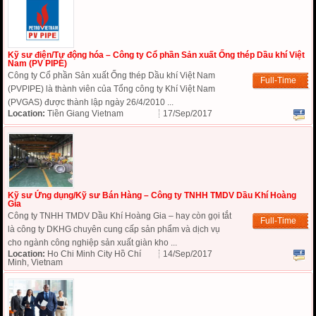
Kỹ sư điện/Tự động hóa – Công ty Cổ phần Sản xuất Ống thép Dầu khí Việt
Nam (PV PIPE)
Công ty Cổ phần Sản xuất Ống thép Dầu khí Việt Nam
Full-Time
(PVPIPE) là thành viên của Tổng công ty Khí Việt Nam
(PVGAS) được thành lập ngày 26/4/2010 ...
Location:
Tiền Giang Vietnam
17/Sep/2017
Kỹ sư Ứng dụng/Kỹ sư Bán Hàng – Công ty TNHH TMDV Dầu Khí Hoàng
Gia
Công ty TNHH TMDV Dầu Khí Hoàng Gia – hay còn gọi tắt
Full-Time
là công ty DKHG chuyên cung cấp sản phẩm và dịch vụ
cho ngành công nghiệp sản xuất giàn kho ...
Location:
Ho Chi Minh City Hồ Chí
14/Sep/2017
Minh, Vietnam