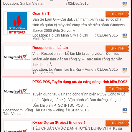
Location:
Gia Lai Vietnam
02/Dec/2015
Quản trị IT
Full-Time
Bạn Sẽ Làm Gì – Cài đặt, vận hành, xử lý các sự cố phát
sinh và quản trị máy chủ chạy trên hệ điều hành Windows
Server 2008 (File Server, A ...
Location:
Ho Chi Minh City Hồ Chí
02/Dec/2015
Minh, Vietnam
Receptionist – Lễ tân
Full-Time
Vị trí: Receptionist – Lễ tân Mô tả công việc: – Đón tiếp
khách đến làm việc tại công ty. – Thực hiện công tác văn
thư: theo dÃ ... ...
Location:
tp. Vũng Tàu Bà Rịa – Vũng
01/Dec/2015
Tàu, Vietnam
PTSC POS, Tuyển dụng tàu đa năng công trình biển POS2
Full-Time
Tuyển dụng tàu đa năng công trình biển POS2 Công ty Cổ
phần Dịch vụ Lắp đặt, Vận hành và Bảo dưỡng công trình
Dầu khí biển PTSC (PTSC POS . ...
Location:
tp. Vũng Tàu Bà Rịa – Vũng
01/Dec/2015
Tàu, Vietnam
Kỹ sư Dự án (Project Engineer)
Full-Time
TIÊU CHUẨN CHỨC DANH TUYỂN DỤNG VỊ TRÍ Kỹ sư