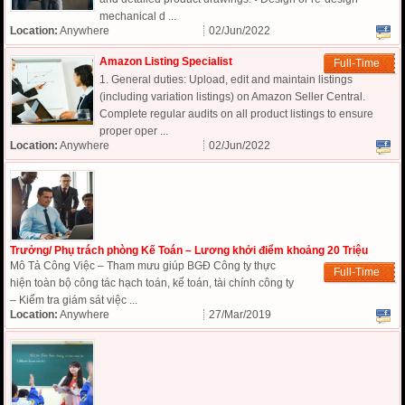
mechanical d ...
Location:
Anywhere
02/Jun/2022
Amazon Listing Specialist
Full-Time
1. General duties: Upload, edit and maintain listings
(including variation listings) on Amazon Seller Central.
Complete regular audits on all product listings to ensure
proper oper ...
Location:
Anywhere
02/Jun/2022
Trưởng/ Phụ trách phòng Kế Toán – Lương khởi điểm khoảng 20 Triệu
Mô Tả Công Việc – Tham mưu giúp BGĐ Công ty thực
Full-Time
hiện toàn bộ công tác hạch toán, kế toán, tài chính công ty
– Kiểm tra giám sát việc ...
Location:
Anywhere
27/Mar/2019