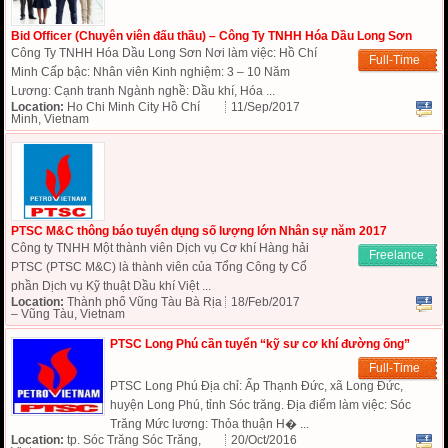
Bid Officer (Chuyên viên đấu thầu) – Công Ty TNHH Hóa Dầu Long Sơn
Công Ty TNHH Hóa Dầu Long Sơn Nơi làm việc: Hồ Chí
Full-Time
Minh Cấp bậc: Nhân viên Kinh nghiệm: 3 – 10 Năm
Lương: Cạnh tranh Ngành nghề: Dầu khí, Hóa ...
Location:
Ho Chi Minh City Hồ Chí
11/Sep/2017
Minh, Vietnam
PTSC M&C thông báo tuyển dụng số lượng lớn Nhân sự năm 2017
Công ty TNHH Một thành viên Dịch vụ Cơ khí Hàng hải
Freelance
PTSC (PTSC M&C) là thành viên của Tổng Công ty Cổ
phần Dịch vụ Kỹ thuật Dầu khí Việt ...
Location:
Thành phố Vũng Tàu Bà Rịa
18/Feb/2017
– Vũng Tàu, Vietnam
PTSC Long Phú cần tuyển “kỹ sư cơ khí đường ống”
Full-Time
PTSC Long Phú Địa chỉ: Ấp Thạnh Đức, xã Long Đức,
huyện Long Phú, tỉnh Sóc trăng. Địa điểm làm việc: Sóc
Trăng Mức lương: Thỏa thuận H� ...
Location:
tp. Sóc Trăng Sóc Trăng,
20/Oct/2016