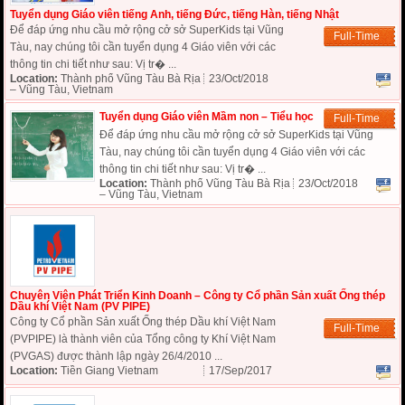
Tuyển dụng Giáo viên tiếng Anh, tiếng Đức, tiếng Hàn, tiếng Nhật
Để đáp ứng nhu cầu mở rộng cở sở SuperKids tại Vũng
Full-Time
Tàu, nay chúng tôi cần tuyển dụng 4 Giáo viên với các
thông tin chi tiết như sau: Vị tr� ...
Location:
Thành phố Vũng Tàu Bà Rịa
23/Oct/2018
– Vũng Tàu, Vietnam
Tuyển dụng Giáo viên Mầm non – Tiểu học
Full-Time
Để đáp ứng nhu cầu mở rộng cở sở SuperKids tại Vũng
Tàu, nay chúng tôi cần tuyển dụng 4 Giáo viên với các
thông tin chi tiết như sau: Vị tr� ...
Location:
Thành phố Vũng Tàu Bà Rịa
23/Oct/2018
– Vũng Tàu, Vietnam
Chuyên Viên Phát Triển Kinh Doanh – Công ty Cổ phần Sản xuất Ống thép
Dầu khí Việt Nam (PV PIPE)
Công ty Cổ phần Sản xuất Ống thép Dầu khí Việt Nam
Full-Time
(PVPIPE) là thành viên của Tổng công ty Khí Việt Nam
(PVGAS) được thành lập ngày 26/4/2010 ...
Location:
Tiền Giang Vietnam
17/Sep/2017