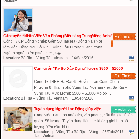
Vietnam
Cần tuyển “Nhân Viên Văn Phòng (Biết tiếng Trung/tiếng Anh)”
Full-Time
Công Ty CP Công Nghiệp Gốm Sứ Taicera (Đồng Nai) Nơi
làm việc: Đồng Nai, Bà Rịa – Vũng Tàu Lương: Cạnh tranh
Ngành nghề: Biên phiên dịch, K� ...
Location:
Bà Rịa – Vũng Tàu Vietnam
14/Sep/2016
Cần tuyển “Kỹ Sư Xây Dựng” lương $500 – $1000
Full-Time
Công Ty TNHH Hà Đạt 65 Huyền Trân Công Chúa,
Phường 8, Thành phố Vũng Tàu Nơi làm việc: Bà Rịa –
Vũng Tàu Mức lương: $500 – $1000 Mô t� ...
Location:
Bà Rịa – Vũng Tàu Vietnam
13/Sep/2016
Tuyển dụng Người Lao Động giúp việc
Freelance
Công việc: Lau dọn nhà cửa, văn phòng, nấu ăn, giặt ủi áo
quần. Số lượng: Tuyển dụng liên tục, không giới hạn số
lượng. Yêu cầu: Nữ t ...
Location:
tp. Vũng Tàu Bà Rịa – Vũng
26/Feb/2016
Tàu, Vietnam