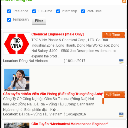
Freelance
Full-Time
Internship
Part-Time
Temporary
Chemical Engineers [male Only]
Full-Time
TPC VINA Plastic & Chemical Corp., LTD. Go Dau
Industrial Zone, Long Thanh, Dong Nai Workplace: Dong
Nai Salary: $400 – $500 Job Description As demand to
expand the prod ...
Location:
Đồng Nai Vietnam
18/Jan/2017
Cần tuyển “Nhân Viên Văn Phòng (Biết tiếng Trung/tiếng Anh)”
Full-Time
Công Ty CP Công Nghiệp Gốm Sứ Taicera (Đồng Nai) Nơi
làm việc: Đồng Nai, Bà Rịa – Vũng Tàu Lương: Cạnh tranh
Ngành nghề: Biên phiên dịch, K� ...
Location:
Bà Rịa – Vũng Tàu Vietnam
14/Sep/2016
Cần Tuyển “Mechanical Maintenance Engineer”