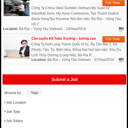
Full-Time
Công Ty China Steel Sumikin Vietnam My Xuan A2
Industrial Zone, My Xuan Communce, Tan Thanh District,
Baria-VungTau Province Nơi làm việc: Bà Rịa – Vũng Tàu,
Hồ C ...
Location:
Bà Rịa – Vũng Tàu Vietnam
10/Sep/2016
Cần tuyển Kế Toán Trưởng – lương cao
Full-Time
Công Ty Golf Long Thành Quốc lộ 51, Ấp Tân Mai 2, Xã
Phước Tân, Tp. Biên Hòa, Đồng Nai Nơi làm việc: Khu Du
Lịch Thùy Dương (Long Hải), Bà Rịa R ...
Location:
Bà Rịa – Vũng Tàu Vietnam
07/Sep/2016
Submit a Job
Browse by…
Tags
Job Location
Job Type
Job Salary