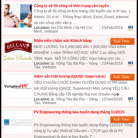
Công ty về lối sống và thời trang cần tuyển
Công ty về lối sống và thời trang cần tuyển các vị trí sau: 1.
Admin: 02 vị trí – Thông thạo Word, Excel, Email, Internet
và các công việc văn p ...
Location:
Ho Chi Minh City Hồ Chí
25/Feb/2016
Minh, Vietnam
Nhân viên chăm sóc Khách hàng
Full-Time
MỨC LƯƠNG: Từ 5,000,000 đến 7,000,000 VND KINH
NGHIỆM: 1 năm TRÌNH ĐỘ HỌC VẤN” Cao đẳng GIỚI
TÍNH: Nam MÔ TẢ CÔNG VIỆC Giao hàng cho các ...
Location:
tp. Vũng Tàu Bà Rịa – Vũng
23/Feb/2016
Tàu, Vietnam
Giám sát chất lượng (QA/QC Supervisor)
Full-Time
TIÊU CHUẨN CHỨC DANH TUYỂN DỤNG VỊ TRÍ Giám
sát chất lượng (QA/QC Supervisor) Mức lương YÊU CẦU
CHUNG Bằng cấp Tốt nghiệp Đại học chuyên ng� ...
Location:
tp. Vũng Tàu Bà Rịa – Vũng
12/Jan/2016
Tàu, Vietnam
PV Engineering thông báo tuyển dụng tháng 11/2015
Full-Time
PV Engineering thông báo tuyển dụng tháng 11/2015 Tổng
công ty Tư vấn Thiết kế Dầu khí – CTCP (gọi tắt là PV
Engineering) là đơn vị trực thuộc T ...