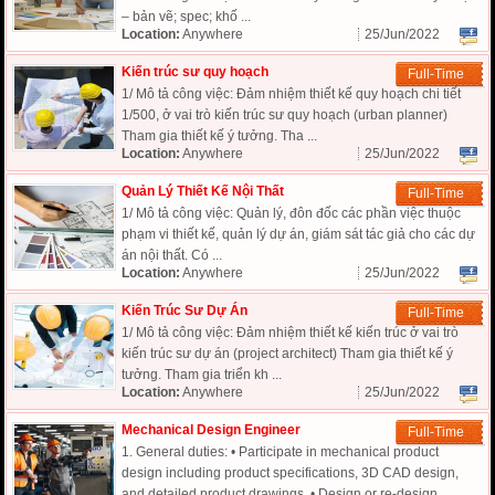
– bản vẽ; spec; khố ...
Location:
Anywhere
25/Jun/2022
Kiến trúc sư quy hoạch
Full-Time
1/ Mô tả công việc: Đảm nhiệm thiết kế quy hoạch chi tiết
1/500, ở vai trò kiến trúc sư quy hoạch (urban planner)
Tham gia thiết kế ý tưởng. Tha ...
Location:
Anywhere
25/Jun/2022
Quản Lý Thiết Kế Nội Thất
Full-Time
1/ Mô tả công việc: Quản lý, đôn đốc các phần việc thuộc
phạm vi thiết kế, quản lý dự án, giám sát tác giả cho các dự
án nội thất. Có ...
Location:
Anywhere
25/Jun/2022
Kiến Trúc Sư Dự Án
Full-Time
1/ Mô tả công việc: Đảm nhiệm thiết kế kiến trúc ở vai trò
kiến trúc sư dự án (project architect) Tham gia thiết kế ý
tưởng. Tham gia triển kh ...
Location:
Anywhere
25/Jun/2022
Mechanical Design Engineer
Full-Time
1. General duties: • Participate in mechanical product
design including product specifications, 3D CAD design,
and detailed product drawings. • Design or re-design