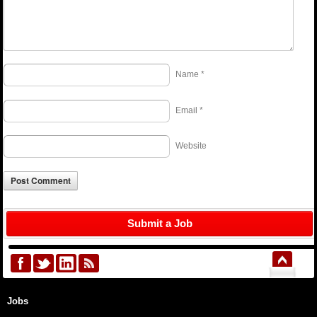
Name
*
Email
*
Website
Submit a Job
Jobs