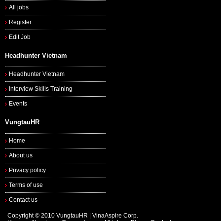
All jobs
Register
Edit Job
Headhunter Vietnam
Headhunter Vietnam
Interview Skills Training
Events
VungtauHR
Home
About us
Privacy policy
Terms of use
Contact us
Copyright © 2010 VungtauHR | VinaAspire Corp.