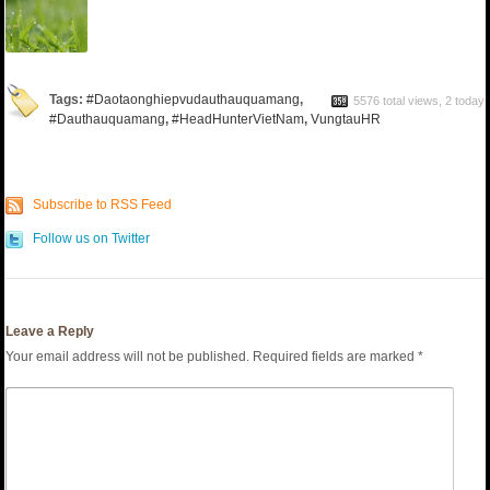
Tags:
#Daotaonghiepvudauthauquamang
,
5576 total views, 2 today
#Dauthauquamang
,
#HeadHunterVietNam
,
VungtauHR
Subscribe to RSS Feed
Follow us on Twitter
Leave a Reply
Your email address will not be published.
Required fields are marked
*