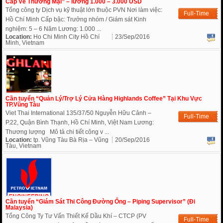
Cấp Về Thương Mại” – lương 1.000 – 3.000 USD
Tổng công ty Dịch vụ kỹ thuật lớn thuộc PVN Nơi làm việc:
Full-Time
Hồ Chí Minh Cấp bậc: Trưởng nhóm / Giám sát Kinh
nghiệm: 5 – 6 Năm Lương: 1.000 ...
Location:
Ho Chi Minh City Hồ Chí
23/Sep/2016
Minh, Vietnam
Cần tuyển “Quản Lý/Trợ Lý Cửa Hàng Highlands Coffee” Tại Khu Vực
TP.Vũng Tàu
Viet Thai International 135/37/50 Nguyễn Hữu Cảnh –
Full-Time
P.22, Quận Bình Thạnh, Hồ Chí Minh, Việt Nam Lương:
Thương lượng Mô tả chi tiết công v ...
Location:
tp. Vũng Tàu Bà Rịa – Vũng
20/Sep/2016
Tàu, Vietnam
Cần tuyển “Giám Sát Thi Công Đường Ống – Piping Supervisor” (Đi
Malaysia)
Tổng Công Ty Tư Vấn Thiết Kế Dầu Khí – CTCP (PV
Full-Time