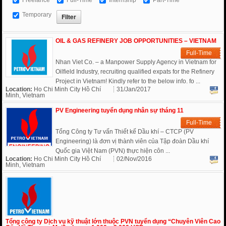
Temporary
OIL & GAS REFINERY JOB OPPORTUNITIES – VIETNAM
Full-Time
Nhan Viet Co. – a Manpower Supply Agency in Vietnam for
Oilfield Industry, recruiting qualified expats for the Refinery
Project in Vietnam! Kindly refer to the below info. fo ...
Location:
Ho Chi Minh City Hồ Chí
31/Jan/2017
Minh, Vietnam
PV Engineering tuyển dụng nhân sự tháng 11
Full-Time
Tổng Công ty Tư vấn Thiết kế Dầu khí – CTCP (PV
Engineering) là đơn vị thành viên của Tập đoàn Dầu khí
Quốc gia Việt Nam (PVN) thực hiện côn ...
Location:
Ho Chi Minh City Hồ Chí
02/Nov/2016
Minh, Vietnam
Tổng công ty Dịch vụ kỹ thuật lớn thuộc PVN tuyển dụng “Chuyên Viên Cao