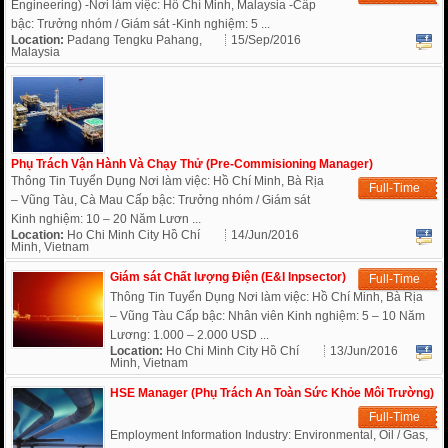
Engineering) -Nơi làm việc: Hồ Chí Minh, Malaysia -Cấp
bậc: Trưởng nhóm / Giám sát -Kinh nghiệm: 5 ...
Location:
Padang Tengku Pahang,
15/Sep/2016
Malaysia
Phụ Trách Vận Hành Và Chạy Thử (Pre-Commisioning Manager)
Thông Tin Tuyển Dụng Nơi làm việc: Hồ Chí Minh, Bà Rịa
Full-Time
– Vũng Tàu, Cà Mau Cấp bậc: Trưởng nhóm / Giám sát
Kinh nghiệm: 10 – 20 Năm Lươn ...
Location:
Ho Chi Minh City Hồ Chí
14/Jun/2016
Minh, Vietnam
Giám sát Chất lượng Điện (E&I Inpsector)
Full-Time
Thông Tin Tuyển Dụng Nơi làm việc: Hồ Chí Minh, Bà Rịa
– Vũng Tàu Cấp bậc: Nhân viên Kinh nghiệm: 5 – 10 Năm
Lương: 1.000 – 2.000 USD ...
Location:
Ho Chi Minh City Hồ Chí
13/Jun/2016
Minh, Vietnam
HSE Manager (Phụ Trách An Toàn Sức Khỏe Môi Trường)
Full-Time
Employment Information Industry: Environmental, Oil / Gas,