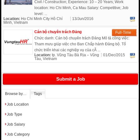
Civil / Construction; Experience: 10 – 20 Years; Work
location: Ho Chi Minh, Ca Mau Salary: Competitive; Job
level: ...
Location:
Ho Chi Minh City Hồ Chí
13/Jun/2016
Minh, Vietnam
Cán bộ chuyên trách Đảng
Full-Time
Chức danh: Cán bộ chuyên trách Đảng Mô tả công việc:
Tham mưu giúp việc cho Ban Chấp hành Đảng bộ. Tổ
chức triển khai các nghiệp vụ của cÃ ...
Location:
tp. Vũng Tàu Bà Rịa – Vũng
01/Dec/2015
Tàu, Vietnam
Submit a Job
Browse by…
Tags
Job Location
Job Type
Job Salary
Job Category