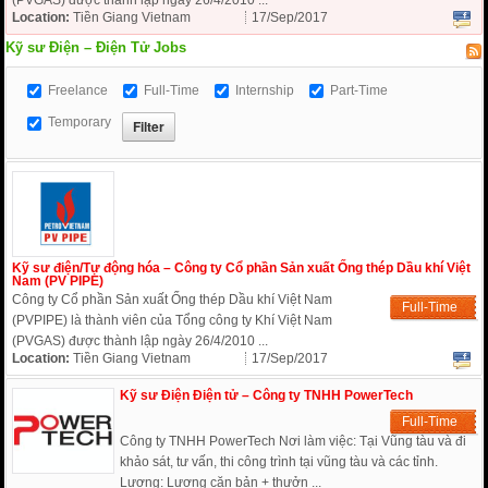
Location:
Tiền Giang Vietnam
17/Sep/2017
Kỹ sư Điện – Điện Tử Jobs
Freelance
Full-Time
Internship
Part-Time
Temporary
Kỹ sư điện/Tự động hóa – Công ty Cổ phần Sản xuất Ống thép Dầu khí Việt
Nam (PV PIPE)
Công ty Cổ phần Sản xuất Ống thép Dầu khí Việt Nam
Full-Time
(PVPIPE) là thành viên của Tổng công ty Khí Việt Nam
(PVGAS) được thành lập ngày 26/4/2010 ...
Location:
Tiền Giang Vietnam
17/Sep/2017
Kỹ sư Điện Điện tử – Công ty TNHH PowerTech
Full-Time
Công ty TNHH PowerTech Nơi làm việc: Tại Vũng tàu và đi
khảo sát, tư vấn, thi công trình tại vũng tàu và các tỉnh.
Lương: Lương căn bản + thưởn ...