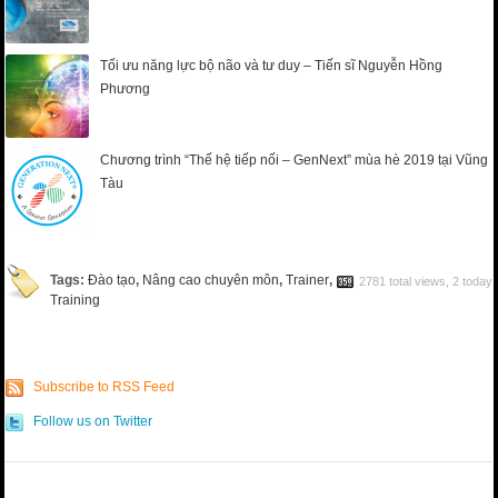
Tối ưu năng lực bộ não và tư duy – Tiến sĩ Nguyễn Hồng
Phương
Chương trình “Thế hệ tiếp nối – GenNext” mùa hè 2019 tại Vũng
Tàu
Tags:
Đào tạo
,
Nâng cao chuyên môn
,
Trainer
,
2781 total views, 2 today
Training
Subscribe to RSS Feed
Follow us on Twitter