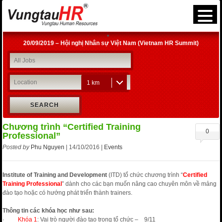
20/09/2019 – Hội nghị Nhân sự Việt Nam (Vietnam HR Summit)
29/8/2019 – Setting KPI
28/06/2019 – Hội thảo “Coaching for Development” – VungtauHR
Chương trình “Thế hệ tiếp nối – GenNext” mùa hè 2019 tại Vũng Tàu
1 km
12/04/2019 – Chia sẻ an toàn và tham quan nhà máy BLUESCOPE
Petro1 – Petroleum Engineering For Other Disciplines (Vietnam-2019)
SEARCH
Khóa đào tạo nghiệp vụ đấu thầu qua mạng – 28 & 29/05/2022
27/12/2019 | Xử lý kỷ luật lao động và trách nhiệm vật chất | VNHR Vung
Tau
Chương trình “Certified Training
0
Professional”
Posted by
Phu Nguyen
| 14/10/2016 |
Events
Institute of Training and Development
(ITD) tổ chức chương trình “
Certified
Training Professional
” dành cho các bạn muốn nâng cao chuyên môn về mảng
đào tạo hoặc có hướng phát triển thành trainers.
Thông tin các khóa học như sau:
·
Khóa 1
: Vai trò người đào tạo trong tổ chức – 9/11