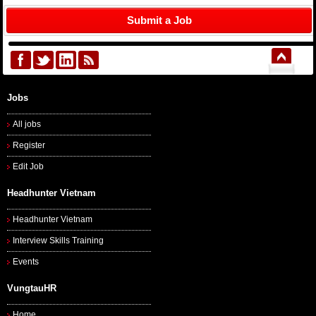
Submit a Job
Jobs
All jobs
Register
Edit Job
Headhunter Vietnam
Headhunter Vietnam
Interview Skills Training
Events
VungtauHR
Home