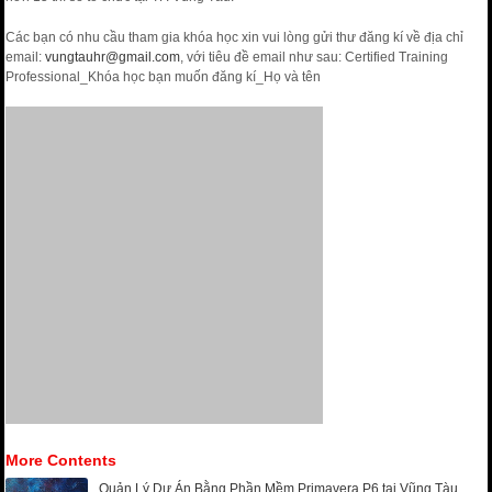
Các bạn có nhu cầu tham gia khóa học xin vui lòng gửi thư đăng kí về địa chỉ
email:
vungtauhr@gmail.com
, với tiêu đề email như sau: Certified Training
Professional_Khóa học bạn muốn đăng kí_Họ và tên
More Contents
Quản Lý Dự Án Bằng Phần Mềm Primavera P6 tại Vũng Tàu