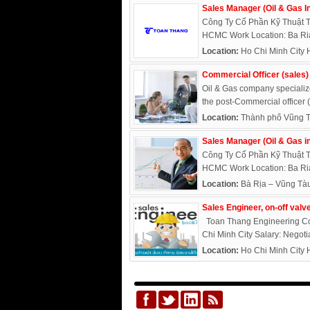
Sales Manager (Oil & Gas I
Công Ty Cổ Phần Kỹ Thuật T
HCMC Work Location: Ba Ria 
Location:
Ho Chi Minh City 
Commercial Officer (sales)
Oil & Gas company specialize
the post-Commercial officer (
Location:
Thành phố Vũng T
Sales Manager (Oil & Gas i
Công Ty Cổ Phần Kỹ Thuật T
HCMC Work Location: Ba Ria 
Location:
Bà Rịa – Vũng Tà
Sales Engineer, on-off valv
Toan Thang Engineering Corp
Chi Minh City Salary: Negotia
Location:
Ho Chi Minh City 