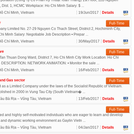
poration (Công Ty Cổ Phần Kỹ Thuật Toàn Thắng) 1st Floor, 11B Nguyen
Dist. 1, HCMC Workplace: Ho Chi Minh Salary: $ ...
Hồ Chí Minh, Vietnam
19/Jun/2017
Details
r
Full-Time
ny Limited No. 27-29 Nguyen Co Thach Street, District 2, Hochiminh City,
i Minh Salary: Negotiable Job Description • Prepar ...
Hồ Chí Minh, Vietnam
30/May/2017
Details
ive
Full-Time
 Tan Thuan Dong Ward, District 7, Ho Chi Minh City Work Location: Ho Chi
B DESCRIPTION: NETWORK ANIMATION: • Monitor the sale ...
Hồ Chí Minh, Vietnam
16/Feb/2017
Details
 and Gas sector
Full-Time
red as a Limited Company under the laws of the Socialist Republic of Vietnam.
ished in 2000 in Vung Tau City (South Vietnam� ...
àu Bà Rịa – Vũng Tàu, Vietnam
13/Feb/2017
Details
Full-Time
d and highly self-motivated individuals who are eager to learn and develop
 and dynamic working environment as Gaylin Vietn ...
àu Bà Rịa – Vũng Tàu, Vietnam
04/Jan/2017
Details