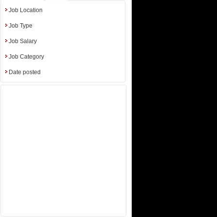
iences etc.
Job Location
Job Type
Job Salary
Job Category
Date posted