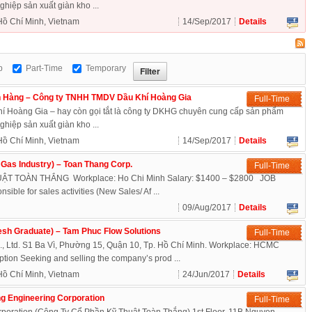
hiệp sản xuất giàn kho ...
exper
Hồ Chí Minh, Vietnam
14/Sep/2017
Details
p
Part-Time
Temporary
 Hàng – Công ty TNHH TMDV Dầu Khí Hoàng Gia
Full-Time
Hoàng Gia – hay còn gọi tắt là công ty DKHG chuyên cung cấp sản phẩm
hiệp sản xuất giàn kho ...
Hồ Chí Minh, Vietnam
14/Sep/2017
Details
 Gas Industry) – Toan Thang Corp.
Full-Time
T TOÀN THẮNG Workplace: Ho Chi Minh Salary: $1400 – $2800 JOB
ble for sales activities (New Sales/ Af ...
09/Aug/2017
Details
esh Graduate) – Tam Phuc Flow Solutions
Full-Time
., Ltd. S1 Ba Vì, Phường 15, Quận 10, Tp. Hồ Chí Minh. Workplace: HCMC
ption Seeking and selling the company’s prod ...
Hồ Chí Minh, Vietnam
24/Jun/2017
Details
g Engineering Corporation
Full-Time