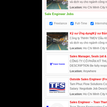
và dịch vụ cho ngành công ng
Location:
Ho Chi Minh City 
Sale Engineer Jobs
Freelance
Full-Time
Internshi
Kỹ sư Ứng dụng/Kỹ sư Bán
Công ty TNHH TMDV Dầu Khí 
và dịch vụ cho ngành công ng
Location:
Ho Chi Minh City 
Sales Manager, Seals (oil &
CÔNG TY CỔ PHẦN KỸ THUẬ
DESCRIPTION Be fully responsi
Location:
Anywhere
Outside Sales Engineer (Fr
Tam Phuc Flow Solutions Co
Salary: Negotiate Job Descri
Location:
Ho Chi Minh City 
Sales Engineer – Toan Than