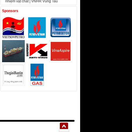
nhiệm vật chất | VNHR Vung Tau
Sponsors