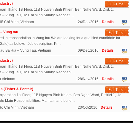
ndustry)
Full-Time
oàn Thắng 1st Floor, 11B Nguyen Binh Khiem, Ben Nghe Ward, Dist. 1,
– Vung Tau, Ho Chi Minh Salary: Negotiati ...
Hồ Chí Minh, Vietnam
24/Dec/2016
Details
 – Vung tau
Full-Time
d in transportation in Vung tau We are looking for a qualified candidate for
Sale) as below: Job description: Pr ...
àu Bà Rịa – Vũng Tàu, Vietnam
09/Dec/2016
Details
ndustry)
Full-Time
oàn Thắng 1st Floor, 11B Nguyen Binh Khiem, Ben Nghe Ward, Dist. 1,
– Vung Tau, Ho Chi Minh Salary: Negotiabl ...
u Vietnam
28/Nov/2016
Details
es (Fisher & Pentair)
Full-Time
oration 1st Floor, 11B Nguyen Binh Khiem, Ben Nghe Ward, District 1, Ho
te Main Responsibilities: Maintain and build ...
Hồ Chí Minh, Vietnam
23/Oct/2016
Details