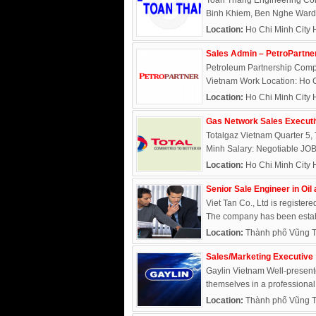
Toan Thang Engineering Cor
Binh Khiem, Ben Nghe Ward, 
Location:
Ho Chi Minh City 
Sales Admin – PetroPartne
Petroleum Partnership Compa
Vietnam Work Location: Ho Ch
Location:
Ho Chi Minh City 
Gas Network Sales Execut
Totalgaz Vietnam Quarter 5,
Minh Salary: Negotiable JO
Location:
Ho Chi Minh City 
Senior Sale Engineer in Oil
Viet Tan Co., Ltd is registe
The company has been establ
Location:
Thành phố Vũng T
Sales/Marketing Executive
Gaylin Vietnam Well-presente
themselves in a professional
Location:
Thành phố Vũng T