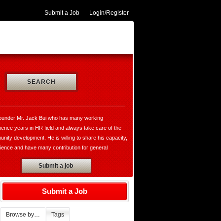
Submit a Job
Login/Register
SEARCH
ounder Mr. Jack Bui who has many working
ience years in HR field and always take care of the
nity development. He is willing to share his capacity,
ience and have many contribution for general
opment and VungtauHR.com is really a valuable
Submit a job
te for both of recruiters and jobseekers. Moreover,
ounder has established the thegioibantin.com with the
o sharing their services, the useful information in all
Submit a Job
ily and working activities with the hope bring the
rtable for all of us who want to know more about the
Browse by…
Tags
 the people, the cultures, society, market,