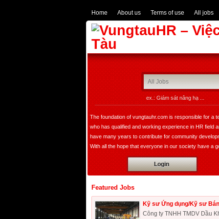
Home
About us
Terms of use
All jobs
ex.: Giám sát nâng hạ ...
The foundation of vungtauhr.com is responsible for a 
who has qualified and working experience in HR field 
have many years to contribute for community develop
With all the hope that everyone in our society have a 
image of leader, founder, a expert in HR department w
Login
bring comfortable choice for all of companies not only i
domestic but also expand overseas.
Featured Jobs
Kỹ sư Ứng dụng/Kỹ sư Bán
Công ty TNHH TMDV Dầu Khí 