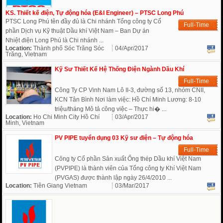
KS. Thiết kế điện, Tự động hóa (E&I Engineer) – PTSC Long Phú
PTSC Long Phú tên đầy đủ là Chi nhánh Tổng công ty Cổ
Full-Time
phần Dịch vụ Kỹ thuật Dầu khí Việt Nam – Ban Dự án
Nhiệt điện Long Phú là Chi nhánh ...
Location:
Thành phố Sóc Trăng Sóc
04/Apr/2017
Trăng, Vietnam
Kỹ Sư Thiết Kế Hệ Thống Điện Ngành Dầu Khí
Full-Time
Công Ty CP Vinh Nam Lô II-3, đường số 13, nhóm CNII,
KCN Tân Bình Nơi làm việc: Hồ Chí Minh Lương: 8-10
triệu/tháng Mô tả công việc – Thực hi� ...
Location:
Ho Chi Minh City Hồ Chí
03/Apr/2017
Minh, Vietnam
PV PIPE tuyển dụng 03 Kỹ sư điện – Tự động hóa
Full-Time
Công ty Cổ phần Sản xuất Ống thép Dầu khí Việt Nam
(PVPIPE) là thành viên của Tổng công ty Khí Việt Nam
(PVGAS) được thành lập ngày 26/4/2010 ...
Location:
Tiền Giang Vietnam
03/Mar/2017