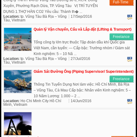
Công ty TNHH VARD Vũng Tàu Đường số 6, KCN. Đông
Full-Time
Xuyên, Phường Rạch Dừa, TP. Vũng Tàu VỊ TRÍ TUYỂN
DỤNG 1.THỢ HÀN CO2 Yêu cầu: Thành th� ...
Location:
tp. Vũng Tàu Bà Rịa – Vũng
17/Sep/2016
Tàu, Vietnam
Quản lý Vận chuyển, Cẩu và Lắp đặt (Lifting & Transport)
Freelance
Tổng công ty lớn trực thuộc Tập đoàn dầu khí Quốc gia
Việt Nam, cần tuyển: — Cấp bậc: Trưởng nhóm / Giám sát
Kinh nghiệm: 5 – 10 Nă ...
Location:
tp. Vũng Tàu Bà Rịa – Vũng
27/Jul/2016
Tàu, Vietnam
Giám Sát Đường Ống (Piping Supervisor/ Superintendent)
Freelance
Thông Tin Tuyển Dụng Nơi làm việc: Hồ Chí Minh, Bà Rịa
– Vũng Tàu, Cà Mau Cấp bậc: Nhân viên Kinh nghiệm: 5 –
10 Năm Lương: 1.000 – 2 ...
Location:
Ho Chi Minh City Hồ Chí
14/Jun/2016
Minh, Vietnam