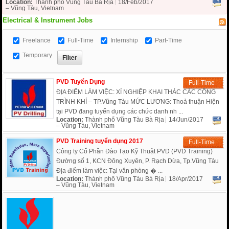
Location:
Thành phố Vũng Tàu Bà Rịa
18/Feb/2017
– Vũng Tàu, Vietnam
Electrical & Instrument Jobs
Freelance
Full-Time
Internship
Part-Time
Temporary
PVD Tuyển Dụng
Full-Time
ĐỊA ĐIỂM LÀM VIỆC: XÍ NGHIỆP KHAI THÁC CÁC CÔNG
TRÌNH KHÍ – TP.Vũng Tàu MỨC LƯƠNG: Thoả thuận Hiện
tại PVD đang tuyển dụng các chức danh nh ...
Location:
Thành phố Vũng Tàu Bà Rịa
14/Jun/2017
– Vũng Tàu, Vietnam
PVD Training tuyển dụng 2017
Full-Time
Công ty Cổ Phần Đào Tạo Kỹ Thuật PVD (PVD Training)
Đường số 1, KCN Đông Xuyên, P. Rạch Dừa, Tp.Vũng Tàu
Địa điểm làm việc: Tại văn phòng � ...
Location:
Thành phố Vũng Tàu Bà Rịa
18/Apr/2017
– Vũng Tàu, Vietnam