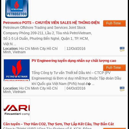
Petrosetco POTS – CHUYÊN VIÊN SALES HỆ THỐNG ĐIỆN
Full-Time
Petroleum Offshore Trading and Services Joint Stock
Company Phòng 209-211, Lầu 2, Tòa nhà PetroVietnam,
Số 1-5 Lê Duẩn, Phường Bến Nghé, Quận 1, TP. HCM,
Việt N ...
Location:
Ho Chi Minh City Hồ Chí
12/Oct/2016
Minh, Vietnam
PV Engineering tuyển dụng nhân sự chất lượng cao
Full-Time
Tổng Công ty Tư vấn Thiết kế Dầu khí – CTCP (PV
Engineering) là Đơn vị duy nhất trực thuộc Tập đoàn Dầu
khí Quốc gia Việt Nam (PVN) hoạt đ� ...
Location:
Ho Chi Minh City Hồ Chí
04/Oct/2016
Minh, Vietnam
Cần tuyển – Thợ Hàn CO2, Thợ Sơn, Thợ Lắp Kết Cấu, Thợ Bắn Cát