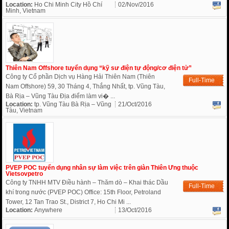
Location:
Ho Chi Minh City Hồ Chí
02/Nov/2016
Minh, Vietnam
Thiên Nam Offshore tuyển dụng “kỹ sư điện tự động/cơ điện tử”
Công ty Cổ phần Dịch vụ Hàng Hải Thiên Nam (Thiên
Full-Time
Nam Offshore) 59, 30 Tháng 4, Thắng Nhất, tp. Vũng Tàu,
Bà Rịa – Vũng Tàu Địa điểm làm vi� ...
Location:
tp. Vũng Tàu Bà Rịa – Vũng
21/Oct/2016
Tàu, Vietnam
PVEP POC tuyển dụng nhân sự làm việc trên giàn Thiên Ưng thuộc
Vietsovpetro
Công ty TNHH MTV Điều hành – Thăm dò – Khai thác Dầu
Full-Time
khí trong nước (PVEP POC) Office: 15th Floor, Petroland
Tower, 12 Tan Trao St., District 7, Ho Chi Mi ...
Location:
Anywhere
13/Oct/2016