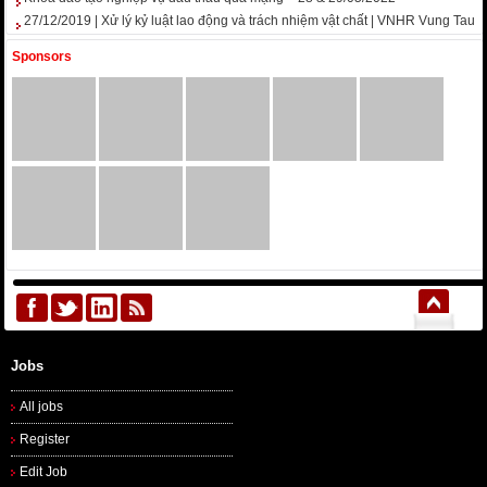
27/12/2019 | Xử lý kỷ luật lao động và trách nhiệm vật chất | VNHR Vung Tau
Sponsors
Jobs
All jobs
Register
Edit Job