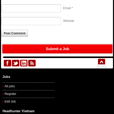
Email
*
Website
Submit a Job
Jobs
All jobs
Register
Edit Job
Headhunter Vietnam