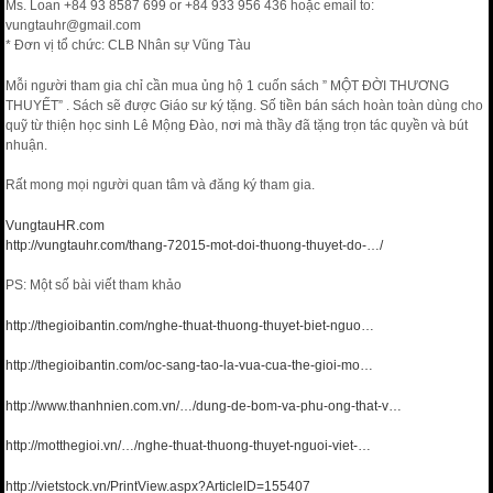
Ms. Loan +84 93 8587 699 or +84 933 956 436 hoặc email to:
vungtauhr@gmail.com
* Đơn vị tổ chức: CLB Nhân sự Vũng Tàu
Mỗi người tham gia chỉ cần mua ủng hộ 1 cuốn sách ” MỘT ĐỜI THƯƠNG
THUYẾT” . Sách sẽ được Giáo sư ký tặng. Số tiền bán sách hoàn toàn dùng cho
quỹ từ thiện học sinh Lê Mộng Đào, nơi mà thầy đã tặng trọn tác quyền và bút
nhuận.
Rất mong mọi người quan tâm và đăng ký tham gia.
VungtauHR.com
http://vungtauhr.com/thang-72015-mot-doi-thuong-thuyet-do-…/
PS: Một số bài viết tham khảo
http://thegioibantin.com/nghe-thuat-thuong-thuyet-biet-nguo…
http://thegioibantin.com/oc-sang-tao-la-vua-cua-the-gioi-mo…
http://www.thanhnien.com.vn/…/dung-de-bom-va-phu-ong-that-v…
http://motthegioi.vn/…/nghe-thuat-thuong-thuyet-nguoi-viet-…
http://vietstock.vn/PrintView.aspx?ArticleID=155407