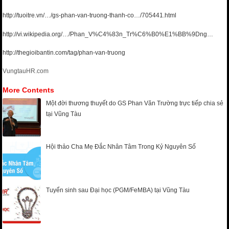
http://tuoitre.vn/…/gs-phan-van-truong-thanh-co…/705441.html
http://vi.wikipedia.org/…/Phan_V%C4%83n_Tr%C6%B0%E1%BB%9Dng…
http://thegioibantin.com/tag/phan-van-truong
VungtauHR.com
More Contents
Một đời thương thuyết do GS Phan Văn Trường trực tiếp chia sẻ
tại Vũng Tàu
Hội thảo Cha Mẹ Đắc Nhân Tâm Trong Kỷ Nguyên Số
Tuyển sinh sau Đại học (PGM/FeMBA) tại Vũng Tàu