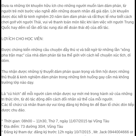
Đưa ra những lời khuyên hữu ích cho những người muốn làm đám phán, từ
người trẻ mới bước vào nghề đến những doanh nhân đã già dặn. Lời khuyên
được đúc kết từ kinh nghiệm 20 năm làm đàm phán và rất thực tế như biết cách
chơi golf với người Thái, vui vẻ thanh toán món tiệc khi làm việc với người Trung
Quốc hay đếm số lần đối tác rung đùi để đoán thái độ của đối tác.
LỢI ÍCH CHO HỌC VIÊN:
Được chứng kiến những câu chuyện đầy thú vị và bất ngờ từ những lần “xông
pha trận mạc” của nhà đàm phán tài ba thế giới với cách kể chuyện xúc tích, dí
dỏm.
Thu nhận được những lý thuyết đàm phán quan trọng và lĩnh hội được những
thủ thuật & kinh nghiệm đàm phán trong những tình huống gay cấn mà không
trường lớp nào dạy.
Là “cú hích” để mỗi người cảm nhận được sự mới mẻ trong hành xử của những
tri thức lớn, từ đó tác động đến cách đối nhân xử thế của mỗi người.
Các tổ chức/ cá nhân tham dự vui lòng đăng ký thông tin để Ban tổ chức đón tiếp
được chu đáo.
* Thời gian: 08h00 – 11h30, Thứ 7, ngày 11/07/2015 tại Vũng Tàu
* Địa điểm: 73 đường 30/4, Vũng Tàu
* Đăng ký tham dự: đăng ký trước 12h ngày 10/7/2015 , Mr. Jack 0944004666 or