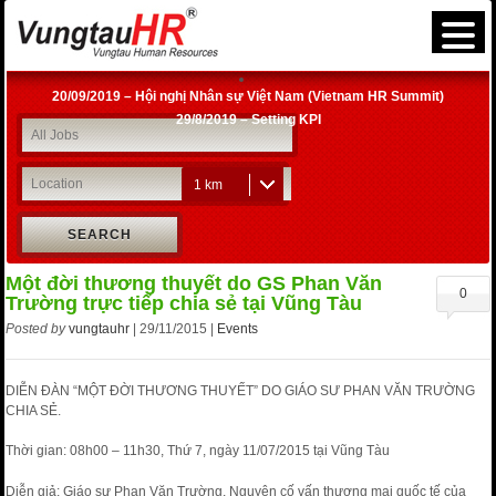
20/09/2019 – Hội nghị Nhân sự Việt Nam (Vietnam HR Summit)
29/8/2019 – Setting KPI
28/06/2019 – Hội thảo “Coaching for Development” – VungtauHR
Chương trình “Thế hệ tiếp nối – GenNext” mùa hè 2019 tại Vũng Tàu
1 km
12/04/2019 – Chia sẻ an toàn và tham quan nhà máy BLUESCOPE
Petro1 – Petroleum Engineering For Other Disciplines (Vietnam-2019)
SEARCH
Khóa đào tạo nghiệp vụ đấu thầu qua mạng – 28 & 29/05/2022
27/12/2019 | Xử lý kỷ luật lao động và trách nhiệm vật chất | VNHR Vung
Tau
Một đời thương thuyết do GS Phan Văn
0
Trường trực tiếp chia sẻ tại Vũng Tàu
Posted by
vungtauhr
| 29/11/2015 |
Events
DIỄN ĐÀN “MỘT ĐỜI THƯƠNG THUYẾT” DO GIÁO SƯ PHAN VĂN TRƯỜNG
CHIA SẺ.
Thời gian: 08h00 – 11h30, Thứ 7, ngày 11/07/2015 tại Vũng Tàu
Diễn giả: Giáo sư Phan Văn Trường, Nguyên cố vấn thương mại quốc tế của