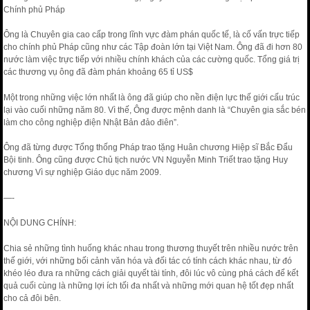
Chính phủ Pháp
Ông là Chuyên gia cao cấp trong lĩnh vực đàm phán quốc tế, là cố vấn trực tiếp
cho chính phủ Pháp cũng như các Tập đoàn lớn tại Việt Nam. Ông đã đi hơn 80
nước làm việc trực tiếp với nhiều chính khách của các cường quốc. Tổng giá trị
các thương vụ ông đã đàm phán khoảng 65 tỉ US$
Một trong những việc lớn nhất là ông đã giúp cho nền điện lực thế giới cấu trúc
lại vào cuối những năm 80. Vì thế, Ông được mệnh danh là “Chuyên gia sắc bén
làm cho công nghiệp điện Nhật Bản đảo điên”.
Ông đã từng được Tổng thống Pháp trao tặng Huân chương Hiệp sĩ Bắc Đẩu
Bội tinh. Ông cũng được Chủ tịch nước VN Nguyễn Minh Triết trao tặng Huy
chương Vì sự nghiệp Giáo dục năm 2009.
—-
NỘI DUNG CHÍNH:
Chia sẻ những tình huống khác nhau trong thương thuyết trên nhiều nước trên
thế giới, với những bối cảnh văn hóa và đối tác có tính cách khác nhau, từ đó
khéo léo đưa ra những cách giải quyết tài tính, đôi lúc vô cùng phá cách để kết
quả cuối cùng là những lợi ích tối đa nhất và những mới quan hệ tốt đẹp nhất
cho cả đôi bên.