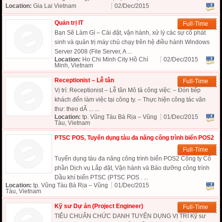
Location:
Gia Lai Vietnam
02/Dec/2015
Quản trị IT
Full-Time
Bạn Sẽ Làm Gì – Cài đặt, vận hành, xử lý các sự cố phát
sinh và quản trị máy chủ chạy trên hệ điều hành Windows
Server 2008 (File Server, A ...
Location:
Ho Chi Minh City Hồ Chí
02/Dec/2015
Minh, Vietnam
Receptionist – Lễ tân
Full-Time
Vị trí: Receptionist – Lễ tân Mô tả công việc: – Đón tiếp
khách đến làm việc tại công ty. – Thực hiện công tác văn
thư: theo dÃ ... ...
Location:
tp. Vũng Tàu Bà Rịa – Vũng
01/Dec/2015
Tàu, Vietnam
PTSC POS, Tuyển dụng tàu đa năng công trình biển POS2
Full-Time
Tuyển dụng tàu đa năng công trình biển POS2 Công ty Cổ
phần Dịch vụ Lắp đặt, Vận hành và Bảo dưỡng công trình
Dầu khí biển PTSC (PTSC POS . ...
Location:
tp. Vũng Tàu Bà Rịa – Vũng
01/Dec/2015
Tàu, Vietnam
Kỹ sư Dự án (Project Engineer)
Full-Time
TIÊU CHUẨN CHỨC DANH TUYỂN DỤNG VỊ TRÍ Kỹ sư