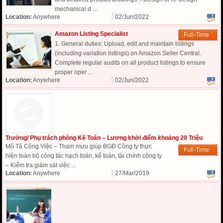
mechanical d ...
Location:
Anywhere
02/Jun/2022
Amazon Listing Specialist
Full-Time
1. General duties: Upload, edit and maintain listings
(including variation listings) on Amazon Seller Central.
Complete regular audits on all product listings to ensure
proper oper ...
Location:
Anywhere
02/Jun/2022
Trưởng/ Phụ trách phòng Kế Toán – Lương khởi điểm khoảng 20 Triệu
Mô Tả Công Việc – Tham mưu giúp BGĐ Công ty thực
Full-Time
hiện toàn bộ công tác hạch toán, kế toán, tài chính công ty
– Kiểm tra giám sát việc ...
Location:
Anywhere
27/Mar/2019