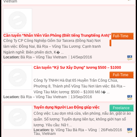
Vietnam
Cần tuyển “Nhân Viên Văn Phòng (Biết tiếng Trung/tiếng Anh)”
Full-Time
Công Ty CP Công Nghiệp Gốm Sứ Taicera (Đồng Nai) Nơi
làm việc: Đồng Nai, Bà Rịa – Vũng Tàu Lương: Cạnh tranh
Ngành nghề: Biên phiên dịch, K� ...
Location:
Bà Rịa – Vũng Tàu Vietnam
14/Sep/2016
Cần tuyển “Kỹ Sư Xây Dựng” lương $500 – $1000
Full-Time
Công Ty TNHH Hà Đạt 65 Huyền Trân Công Chúa,
Phường 8, Thành phố Vũng Tàu Nơi làm việc: Bà Rịa –
Vũng Tàu Mức lương: $500 – $1000 Mô t� ...
Location:
Bà Rịa – Vũng Tàu Vietnam
13/Sep/2016
Tuyển dụng Người Lao Động giúp việc
Freelance
Công việc: Lau dọn nhà cửa, văn phòng, nấu ăn, giặt ủi áo
quần. Số lượng: Tuyển dụng liên tục, không giới hạn số
lượng. Yêu cầu: Nữ t ...
Location:
tp. Vũng Tàu Bà Rịa – Vũng
26/Feb/2016
Tàu, Vietnam