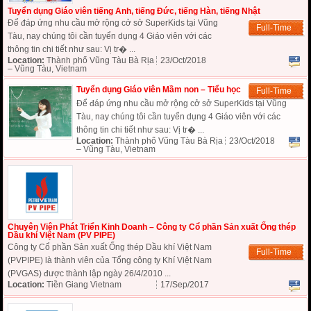
Tuyển dụng Giáo viên tiếng Anh, tiếng Đức, tiếng Hàn, tiếng Nhật
Để đáp ứng nhu cầu mở rộng cở sở SuperKids tại Vũng
Full-Time
Tàu, nay chúng tôi cần tuyển dụng 4 Giáo viên với các
thông tin chi tiết như sau: Vị tr� ...
Location:
Thành phố Vũng Tàu Bà Rịa
23/Oct/2018
– Vũng Tàu, Vietnam
Tuyển dụng Giáo viên Mầm non – Tiểu học
Full-Time
Để đáp ứng nhu cầu mở rộng cở sở SuperKids tại Vũng
Tàu, nay chúng tôi cần tuyển dụng 4 Giáo viên với các
thông tin chi tiết như sau: Vị tr� ...
Location:
Thành phố Vũng Tàu Bà Rịa
23/Oct/2018
– Vũng Tàu, Vietnam
Chuyên Viên Phát Triển Kinh Doanh – Công ty Cổ phần Sản xuất Ống thép
Dầu khí Việt Nam (PV PIPE)
Công ty Cổ phần Sản xuất Ống thép Dầu khí Việt Nam
Full-Time
(PVPIPE) là thành viên của Tổng công ty Khí Việt Nam
(PVGAS) được thành lập ngày 26/4/2010 ...
Location:
Tiền Giang Vietnam
17/Sep/2017