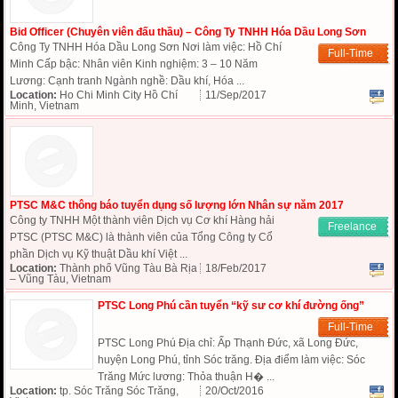
Bid Officer (Chuyên viên đấu thầu) – Công Ty TNHH Hóa Dầu Long Sơn
Công Ty TNHH Hóa Dầu Long Sơn Nơi làm việc: Hồ Chí
Full-Time
Minh Cấp bậc: Nhân viên Kinh nghiệm: 3 – 10 Năm
Lương: Cạnh tranh Ngành nghề: Dầu khí, Hóa ...
Location:
Ho Chi Minh City Hồ Chí
11/Sep/2017
Minh, Vietnam
PTSC M&C thông báo tuyển dụng số lượng lớn Nhân sự năm 2017
Công ty TNHH Một thành viên Dịch vụ Cơ khí Hàng hải
Freelance
PTSC (PTSC M&C) là thành viên của Tổng Công ty Cổ
phần Dịch vụ Kỹ thuật Dầu khí Việt ...
Location:
Thành phố Vũng Tàu Bà Rịa
18/Feb/2017
– Vũng Tàu, Vietnam
PTSC Long Phú cần tuyển “kỹ sư cơ khí đường ống”
Full-Time
PTSC Long Phú Địa chỉ: Ấp Thạnh Đức, xã Long Đức,
huyện Long Phú, tỉnh Sóc trăng. Địa điểm làm việc: Sóc
Trăng Mức lương: Thỏa thuận H� ...
Location:
tp. Sóc Trăng Sóc Trăng,
20/Oct/2016