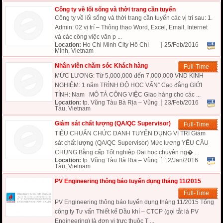
Công ty về lối sống và thời trang cần tuyển
Công ty về lối sống và thời trang cần tuyển các vị trí sau: 1.
Admin: 02 vị trí – Thông thạo Word, Excel, Email, Internet
và các công việc văn p ...
Location:
Ho Chi Minh City Hồ Chí
25/Feb/2016
Minh, Vietnam
Nhân viên chăm sóc Khách hàng
Full-Time
MỨC LƯƠNG: Từ 5,000,000 đến 7,000,000 VND KINH
NGHIỆM: 1 năm TRÌNH ĐỘ HỌC VẤN” Cao đẳng GIỚI
TÍNH: Nam MÔ TẢ CÔNG VIỆC Giao hàng cho các ...
Location:
tp. Vũng Tàu Bà Rịa – Vũng
23/Feb/2016
Tàu, Vietnam
Giám sát chất lượng (QA/QC Supervisor)
Full-Time
TIÊU CHUẨN CHỨC DANH TUYỂN DỤNG VỊ TRÍ Giám
sát chất lượng (QA/QC Supervisor) Mức lương YÊU CẦU
CHUNG Bằng cấp Tốt nghiệp Đại học chuyên ng� ...
Location:
tp. Vũng Tàu Bà Rịa – Vũng
12/Jan/2016
Tàu, Vietnam
PV Engineering thông báo tuyển dụng tháng 11/2015
Full-Time
PV Engineering thông báo tuyển dụng tháng 11/2015 Tổng
công ty Tư vấn Thiết kế Dầu khí – CTCP (gọi tắt là PV
Engineering) là đơn vị trực thuộc T ...