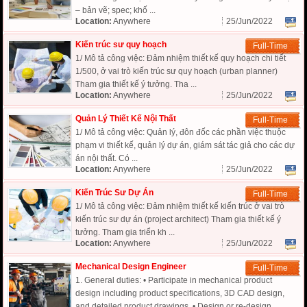
– bản vẽ; spec; khố ...
Location:
Anywhere
25/Jun/2022
Kiến trúc sư quy hoạch
Full-Time
1/ Mô tả công việc: Đảm nhiệm thiết kế quy hoạch chi tiết
1/500, ở vai trò kiến trúc sư quy hoạch (urban planner)
Tham gia thiết kế ý tưởng. Tha ...
Location:
Anywhere
25/Jun/2022
Quản Lý Thiết Kế Nội Thất
Full-Time
1/ Mô tả công việc: Quản lý, đôn đốc các phần việc thuộc
phạm vi thiết kế, quản lý dự án, giám sát tác giả cho các dự
án nội thất. Có ...
Location:
Anywhere
25/Jun/2022
Kiến Trúc Sư Dự Án
Full-Time
1/ Mô tả công việc: Đảm nhiệm thiết kế kiến trúc ở vai trò
kiến trúc sư dự án (project architect) Tham gia thiết kế ý
tưởng. Tham gia triển kh ...
Location:
Anywhere
25/Jun/2022
Mechanical Design Engineer
Full-Time
1. General duties: • Participate in mechanical product
design including product specifications, 3D CAD design,
and detailed product drawings. • Design or re-design