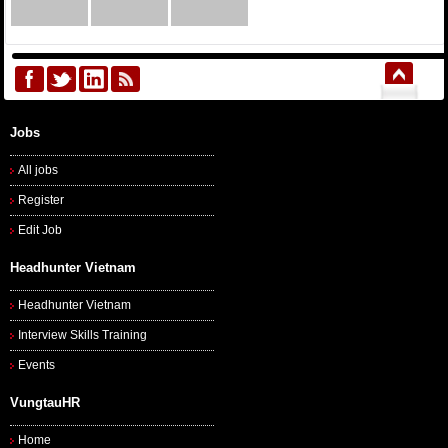
Jobs
All jobs
Register
Edit Job
Headhunter Vietnam
Headhunter Vietnam
Interview Skills Training
Events
VungtauHR
Home