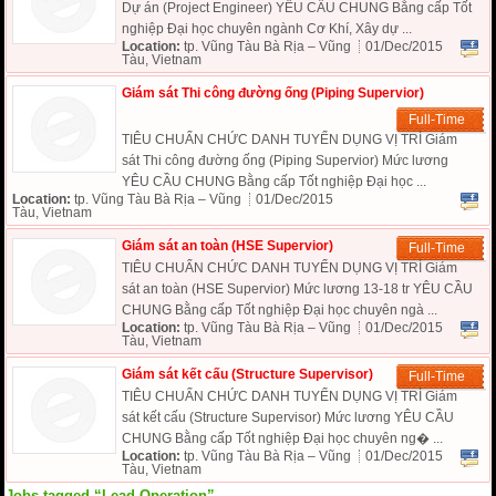
Dự án (Project Engineer) YÊU CẦU CHUNG Bằng cấp Tốt
nghiệp Đại học chuyên ngành Cơ Khí, Xây dự ...
Location:
tp. Vũng Tàu Bà Rịa – Vũng
01/Dec/2015
Tàu, Vietnam
Giám sát Thi công đường ống (Piping Supervior)
Full-Time
TIÊU CHUẨN CHỨC DANH TUYỂN DỤNG VỊ TRÍ Giám
sát Thi công đường ống (Piping Supervior) Mức lương
YÊU CẦU CHUNG Bằng cấp Tốt nghiệp Đại học ...
Location:
tp. Vũng Tàu Bà Rịa – Vũng
01/Dec/2015
Tàu, Vietnam
Giám sát an toàn (HSE Supervior)
Full-Time
TIÊU CHUẨN CHỨC DANH TUYỂN DỤNG VỊ TRÍ Giám
sát an toàn (HSE Supervior) Mức lương 13-18 tr YÊU CẦU
CHUNG Bằng cấp Tốt nghiệp Đại học chuyên ngà ...
Location:
tp. Vũng Tàu Bà Rịa – Vũng
01/Dec/2015
Tàu, Vietnam
Giám sát kết cấu (Structure Supervisor)
Full-Time
TIÊU CHUẨN CHỨC DANH TUYỂN DỤNG VỊ TRÍ Giám
sát kết cấu (Structure Supervisor) Mức lương YÊU CẦU
CHUNG Bằng cấp Tốt nghiệp Đại học chuyên ng� ...
Location:
tp. Vũng Tàu Bà Rịa – Vũng
01/Dec/2015
Tàu, Vietnam
Jobs tagged “Lead Operation”