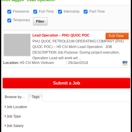
Freelance
Full-Time
Internship
Part-Time
Temporary
Lead Operation – PHU QUOC POC
Full-Time
PHU QUOC PETROLEUM OPERATING COMPANY (PHU
QUOC POC) – Hồ Chí Minh Lead Operation JOB
DESCRIPTION Job Purpose: During project execution,
Operation Lead will work wit ...
Location:
Hồ Chí Minh Vietnam
29/Jan/2018
Submit a Job
Browse by…
Tags
Job Location
Job Type
Job Salary