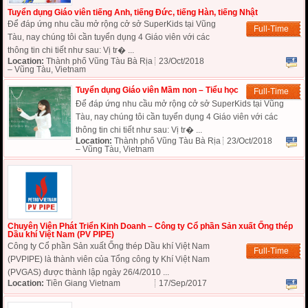
Tuyển dụng Giáo viên tiếng Anh, tiếng Đức, tiếng Hàn, tiếng Nhật
Để đáp ứng nhu cầu mở rộng cở sở SuperKids tại Vũng
Full-Time
Tàu, nay chúng tôi cần tuyển dụng 4 Giáo viên với các
thông tin chi tiết như sau: Vị tr� ...
Location:
Thành phố Vũng Tàu Bà Rịa
23/Oct/2018
– Vũng Tàu, Vietnam
Tuyển dụng Giáo viên Mầm non – Tiểu học
Full-Time
Để đáp ứng nhu cầu mở rộng cở sở SuperKids tại Vũng
Tàu, nay chúng tôi cần tuyển dụng 4 Giáo viên với các
thông tin chi tiết như sau: Vị tr� ...
Location:
Thành phố Vũng Tàu Bà Rịa
23/Oct/2018
– Vũng Tàu, Vietnam
Chuyên Viên Phát Triển Kinh Doanh – Công ty Cổ phần Sản xuất Ống thép
Dầu khí Việt Nam (PV PIPE)
Công ty Cổ phần Sản xuất Ống thép Dầu khí Việt Nam
Full-Time
(PVPIPE) là thành viên của Tổng công ty Khí Việt Nam
(PVGAS) được thành lập ngày 26/4/2010 ...
Location:
Tiền Giang Vietnam
17/Sep/2017