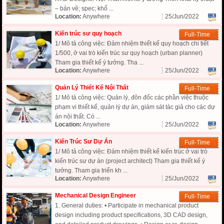
– bản vẽ; spec; khố ...
Location:
Anywhere
25/Jun/2022
Kiến trúc sư quy hoạch
Full-Time
1/ Mô tả công việc: Đảm nhiệm thiết kế quy hoạch chi tiết
1/500, ở vai trò kiến trúc sư quy hoạch (urban planner)
Tham gia thiết kế ý tưởng. Tha ...
Location:
Anywhere
25/Jun/2022
Quản Lý Thiết Kế Nội Thất
Full-Time
1/ Mô tả công việc: Quản lý, đôn đốc các phần việc thuộc
phạm vi thiết kế, quản lý dự án, giám sát tác giả cho các dự
án nội thất. Có ...
Location:
Anywhere
25/Jun/2022
Kiến Trúc Sư Dự Án
Full-Time
1/ Mô tả công việc: Đảm nhiệm thiết kế kiến trúc ở vai trò
kiến trúc sư dự án (project architect) Tham gia thiết kế ý
tưởng. Tham gia triển kh ...
Location:
Anywhere
25/Jun/2022
Mechanical Design Engineer
Full-Time
1. General duties: • Participate in mechanical product
design including product specifications, 3D CAD design,