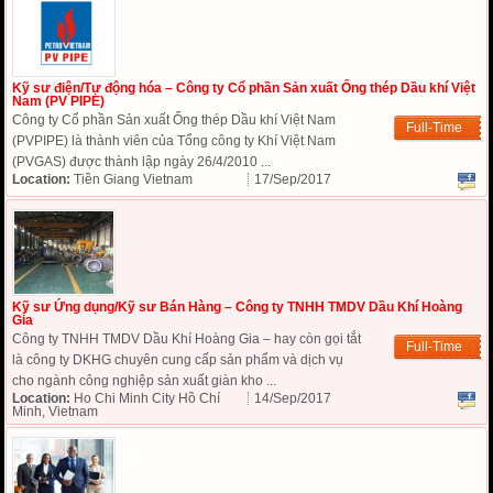
Kỹ sư điện/Tự động hóa – Công ty Cổ phần Sản xuất Ống thép Dầu khí Việt
Nam (PV PIPE)
Công ty Cổ phần Sản xuất Ống thép Dầu khí Việt Nam
Full-Time
(PVPIPE) là thành viên của Tổng công ty Khí Việt Nam
(PVGAS) được thành lập ngày 26/4/2010 ...
Location:
Tiền Giang Vietnam
17/Sep/2017
Kỹ sư Ứng dụng/Kỹ sư Bán Hàng – Công ty TNHH TMDV Dầu Khí Hoàng
Gia
Công ty TNHH TMDV Dầu Khí Hoàng Gia – hay còn gọi tắt
Full-Time
là công ty DKHG chuyên cung cấp sản phẩm và dịch vụ
cho ngành công nghiệp sản xuất giàn kho ...
Location:
Ho Chi Minh City Hồ Chí
14/Sep/2017
Minh, Vietnam