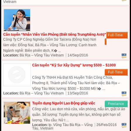
Vietnam
Cần tuyển “Nhân Viên Văn Phòng (Biết tiếng Trung/tiếng Anh)”
Full-Time
Công Ty CP Công Nghiệp Gốm Sứ Taicera (Đồng Nai) Nơi
làm việc: Đồng Nai, Bà Rịa – Vũng Tàu Lương: Cạnh tranh
Ngành nghề: Biên phiên dịch, K� ...
Location:
Bà Rịa – Vũng Tàu Vietnam
14/Sep/2016
Cần tuyển “Kỹ Sư Xây Dựng” lương $500 – $1000
Full-Time
Công Ty TNHH Hà Đạt 65 Huyền Trân Công Chúa,
Phường 8, Thành phố Vũng Tàu Nơi làm việc: Bà Rịa –
Vũng Tàu Mức lương: $500 – $1000 Mô t� ...
Location:
Bà Rịa – Vũng Tàu Vietnam
13/Sep/2016
Tuyển dụng Người Lao Động giúp việc
Freelance
Công việc: Lau dọn nhà cửa, văn phòng, nấu ăn, giặt ủi áo
quần. Số lượng: Tuyển dụng liên tục, không giới hạn số
lượng. Yêu cầu: Nữ t ...
Location:
tp. Vũng Tàu Bà Rịa – Vũng
26/Feb/2016
Tàu, Vietnam