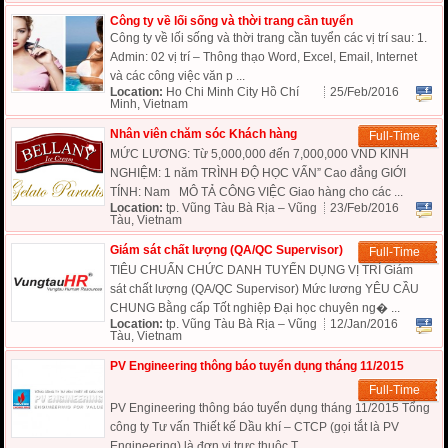
Công ty về lối sống và thời trang cần tuyển
Công ty về lối sống và thời trang cần tuyển các vị trí sau: 1.
Admin: 02 vị trí – Thông thạo Word, Excel, Email, Internet
và các công việc văn p ...
Location:
Ho Chi Minh City Hồ Chí
25/Feb/2016
Minh, Vietnam
Nhân viên chăm sóc Khách hàng
Full-Time
MỨC LƯƠNG: Từ 5,000,000 đến 7,000,000 VND KINH
NGHIỆM: 1 năm TRÌNH ĐỘ HỌC VẤN” Cao đẳng GIỚI
TÍNH: Nam MÔ TẢ CÔNG VIỆC Giao hàng cho các ...
Location:
tp. Vũng Tàu Bà Rịa – Vũng
23/Feb/2016
Tàu, Vietnam
Giám sát chất lượng (QA/QC Supervisor)
Full-Time
TIÊU CHUẨN CHỨC DANH TUYỂN DỤNG VỊ TRÍ Giám
sát chất lượng (QA/QC Supervisor) Mức lương YÊU CẦU
CHUNG Bằng cấp Tốt nghiệp Đại học chuyên ng� ...
Location:
tp. Vũng Tàu Bà Rịa – Vũng
12/Jan/2016
Tàu, Vietnam
PV Engineering thông báo tuyển dụng tháng 11/2015
Full-Time
PV Engineering thông báo tuyển dụng tháng 11/2015 Tổng
công ty Tư vấn Thiết kế Dầu khí – CTCP (gọi tắt là PV
Engineering) là đơn vị trực thuộc T ...