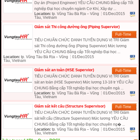
Dự án (Project Engineer) YÊU CẦU CHUNG Bằng cấp Tốt
nghiệp Đại học chuyên ngành Cơ Khí, Xây dự ...
Location:
tp. Vũng Tàu Bà Rịa – Vũng
01/Dec/2015
Tàu, Vietnam
Giám sát Thi công đường ống (Piping Supervior)
Full-Time
TIÊU CHUẨN CHỨC DANH TUYỂN DỤNG VỊ TRÍ Giám
sát Thi công đường ống (Piping Supervior) Mức lương
YÊU CẦU CHUNG Bằng cấp Tốt nghiệp Đại học ...
Location:
tp. Vũng Tàu Bà Rịa – Vũng
01/Dec/2015
Tàu, Vietnam
Giám sát an toàn (HSE Supervior)
Full-Time
TIÊU CHUẨN CHỨC DANH TUYỂN DỤNG VỊ TRÍ Giám
sát an toàn (HSE Supervior) Mức lương 13-18 tr YÊU CẦU
CHUNG Bằng cấp Tốt nghiệp Đại học chuyên ngà ...
Location:
tp. Vũng Tàu Bà Rịa – Vũng
01/Dec/2015
Tàu, Vietnam
Giám sát kết cấu (Structure Supervisor)
Full-Time
TIÊU CHUẨN CHỨC DANH TUYỂN DỤNG VỊ TRÍ Giám
sát kết cấu (Structure Supervisor) Mức lương YÊU CẦU
CHUNG Bằng cấp Tốt nghiệp Đại học chuyên ng� ...
Location:
tp. Vũng Tàu Bà Rịa – Vũng
01/Dec/2015
Tàu, Vietnam