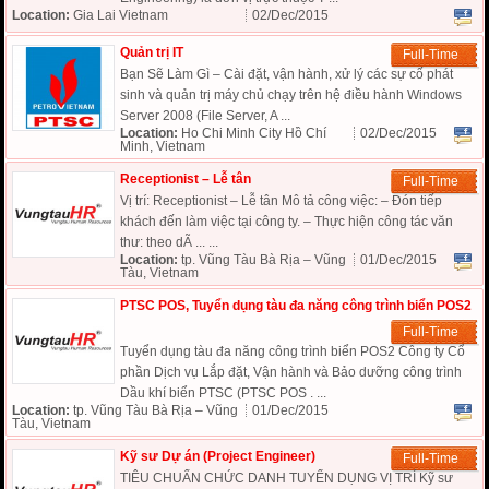
Location:
Gia Lai Vietnam
02/Dec/2015
Quản trị IT
Full-Time
Bạn Sẽ Làm Gì – Cài đặt, vận hành, xử lý các sự cố phát
sinh và quản trị máy chủ chạy trên hệ điều hành Windows
Server 2008 (File Server, A ...
Location:
Ho Chi Minh City Hồ Chí
02/Dec/2015
Minh, Vietnam
Receptionist – Lễ tân
Full-Time
Vị trí: Receptionist – Lễ tân Mô tả công việc: – Đón tiếp
khách đến làm việc tại công ty. – Thực hiện công tác văn
thư: theo dÃ ... ...
Location:
tp. Vũng Tàu Bà Rịa – Vũng
01/Dec/2015
Tàu, Vietnam
PTSC POS, Tuyển dụng tàu đa năng công trình biển POS2
Full-Time
Tuyển dụng tàu đa năng công trình biển POS2 Công ty Cổ
phần Dịch vụ Lắp đặt, Vận hành và Bảo dưỡng công trình
Dầu khí biển PTSC (PTSC POS . ...
Location:
tp. Vũng Tàu Bà Rịa – Vũng
01/Dec/2015
Tàu, Vietnam
Kỹ sư Dự án (Project Engineer)
Full-Time
TIÊU CHUẨN CHỨC DANH TUYỂN DỤNG VỊ TRÍ Kỹ sư