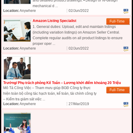
and detailed product drawings. • Design or re-design
mechanical d ...
Location:
Anywhere
02/Jun/2022
Amazon Listing Specialist
Full-Time
1. General duties: Upload, edit and maintain listings
(including variation listings) on Amazon Seller Central.
Complete regular audits on all product listings to ensure
proper oper ...
Location:
Anywhere
02/Jun/2022
Trưởng/ Phụ trách phòng Kế Toán – Lương khởi điểm khoảng 20 Triệu
Mô Tả Công Việc – Tham mưu giúp BGĐ Công ty thực
Full-Time
hiện toàn bộ công tác hạch toán, kế toán, tài chính công ty
– Kiểm tra giám sát việc ...
Location:
Anywhere
27/Mar/2019