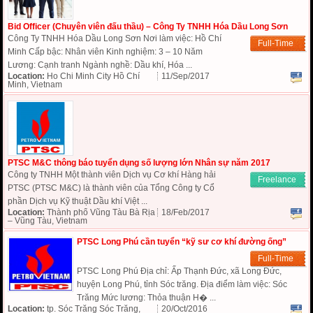
Bid Officer (Chuyên viên đấu thầu) – Công Ty TNHH Hóa Dầu Long Sơn
Công Ty TNHH Hóa Dầu Long Sơn Nơi làm việc: Hồ Chí
Full-Time
Minh Cấp bậc: Nhân viên Kinh nghiệm: 3 – 10 Năm
Lương: Cạnh tranh Ngành nghề: Dầu khí, Hóa ...
Location:
Ho Chi Minh City Hồ Chí
11/Sep/2017
Minh, Vietnam
PTSC M&C thông báo tuyển dụng số lượng lớn Nhân sự năm 2017
Công ty TNHH Một thành viên Dịch vụ Cơ khí Hàng hải
Freelance
PTSC (PTSC M&C) là thành viên của Tổng Công ty Cổ
phần Dịch vụ Kỹ thuật Dầu khí Việt ...
Location:
Thành phố Vũng Tàu Bà Rịa
18/Feb/2017
– Vũng Tàu, Vietnam
PTSC Long Phú cần tuyển “kỹ sư cơ khí đường ống”
Full-Time
PTSC Long Phú Địa chỉ: Ấp Thạnh Đức, xã Long Đức,
huyện Long Phú, tỉnh Sóc trăng. Địa điểm làm việc: Sóc
Trăng Mức lương: Thỏa thuận H� ...
Location:
tp. Sóc Trăng Sóc Trăng,
20/Oct/2016