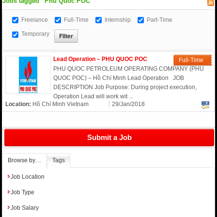
Jobs tagged “Phu Quoc POC”
Freelance
Full-Time
Internship
Part-Time
Temporary
Lead Operation – PHU QUOC POC
Full-Time
PHU QUOC PETROLEUM OPERATING COMPANY (PHU
QUOC POC) – Hồ Chí Minh Lead Operation JOB
DESCRIPTION Job Purpose: During project execution,
Operation Lead will work wit ...
Location:
Hồ Chí Minh Vietnam
29/Jan/2018
Submit a Job
Browse by…
Tags
Job Location
Job Type
Job Salary