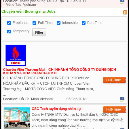
Location:
Thành phố Vũng Tàu Bà Rịa
18/Feb/2017
– Vũng Tàu, Vietnam
Chuyên viên thương mại Jobs
Freelance
Full-Time
Internship
Part-Time
Temporary
Chuyên Viên Thương Mại – CHI NHÁNH TỔNG CÔNG TY DUNG DỊCH
KHOAN VÀ HÓA PHẨM DẦU KHÍ
CHI NHÁNH TỔNG CÔNG TY DUNG DỊCH KHOAN VÀ
Full-Time
HÓA PHẨM DẦU KHÍ – CTCP TẠI TP.HCM Chuyên Viên
Thương Mại MÔ TẢ CÔNG VIỆC Chức năng: Tham mưu,
...
Location:
Hồ Chí Minh Vietnam
06/Feb/2018
OSC Tech tuyển dụng nhân sự
Full-Time
Công ty TNHH MTV Dịch vụ kỹ thuật dầu khí OSC (OSC
Tech) hoạt động trong lĩnh vực thương mại dịch vụ kỹ thuật
cho ngành công nghiệp dầu khí, ...