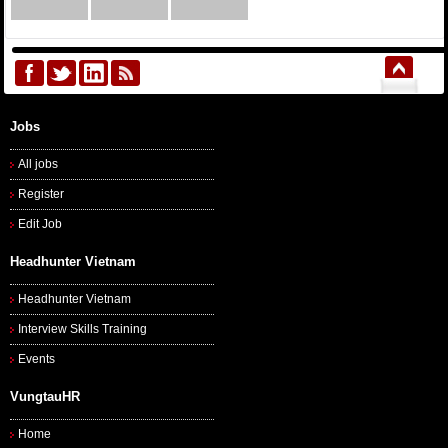
Jobs
All jobs
Register
Edit Job
Headhunter Vietnam
Headhunter Vietnam
Interview Skills Training
Events
VungtauHR
Home