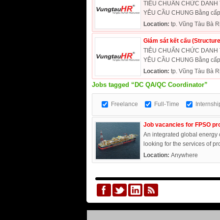
TIÊU CHUẨN CHỨC DANH TUY
YÊU CẦU CHUNG Bằng cấp Tố
Location:
tp. Vũng Tàu Bà R
Giám sát kết cấu (Structur
TIÊU CHUẨN CHỨC DANH TUYỂ
YÊU CẦU CHUNG Bằng cấp Tố
Location:
tp. Vũng Tàu Bà R
Jobs tagged “DC QA/QC Coordinator”
Freelance
Full-Time
Internshi
Job vacancies for FPSO pro
An integrated global energy
looking for the services of pr
Location:
Anywhere