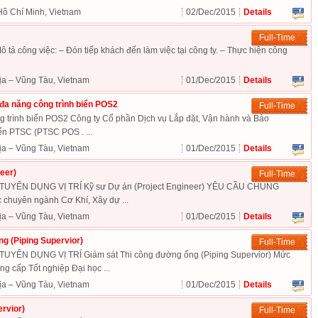
Hồ Chí Minh, Vietnam
02/Dec/2015
Details
Full-Time
 Mô tả công việc: – Đón tiếp khách đến làm việc tại công ty. – Thực hiện công
ịa – Vũng Tàu, Vietnam
01/Dec/2015
Details
đa năng công trình biển POS2
Full-Time
g trình biển POS2 Công ty Cổ phần Dịch vụ Lắp đặt, Vận hành và Bảo
ển PTSC (PTSC POS . ...
ịa – Vũng Tàu, Vietnam
01/Dec/2015
Details
eer)
Full-Time
YỂN DỤNG VỊ TRÍ Kỹ sư Dự án (Project Engineer) YÊU CẦU CHUNG
 chuyên ngành Cơ Khí, Xây dự ...
ịa – Vũng Tàu, Vietnam
01/Dec/2015
Details
g (Piping Supervior)
Full-Time
ỂN DỤNG VỊ TRÍ Giám sát Thi công đường ống (Piping Supervior) Mức
cấp Tốt nghiệp Đại học ...
ịa – Vũng Tàu, Vietnam
01/Dec/2015
Details
rvior)
Full-Time