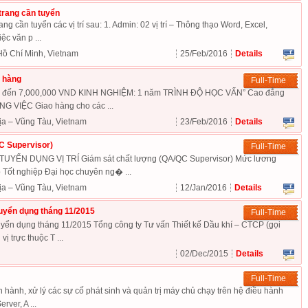
 trang cần tuyển
ang cần tuyển các vị trí sau: 1. Admin: 02 vị trí – Thông thạo Word, Excel,
ệc văn p ...
Hồ Chí Minh, Vietnam
25/Feb/2016
Details
 hàng
Full-Time
 đến 7,000,000 VND KINH NGHIỆM: 1 năm TRÌNH ĐỘ HỌC VẤN” Cao đẳng
 VIỆC Giao hàng cho các ...
ịa – Vũng Tàu, Vietnam
23/Feb/2016
Details
C Supervisor)
Full-Time
ỂN DỤNG VỊ TRÍ Giám sát chất lượng (QA/QC Supervisor) Mức lương
t nghiệp Đại học chuyên ng� ...
ịa – Vũng Tàu, Vietnam
12/Jan/2016
Details
uyển dụng tháng 11/2015
Full-Time
yển dụng tháng 11/2015 Tổng công ty Tư vấn Thiết kế Dầu khí – CTCP (gọi
vị trực thuộc T ...
02/Dec/2015
Details
Full-Time
 hành, xử lý các sự cố phát sinh và quản trị máy chủ chạy trên hệ điều hành
ver, A ...