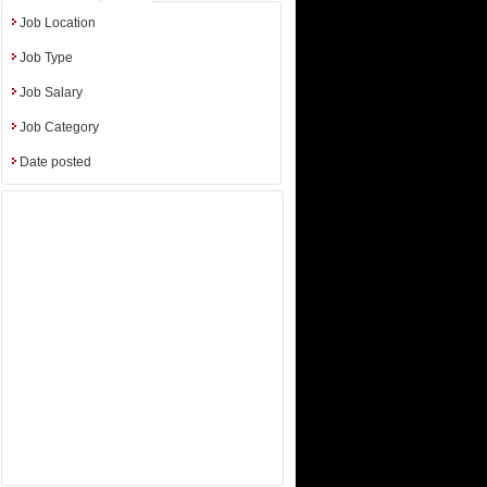
iences etc.
Job Location
Job Type
Job Salary
Job Category
Date posted