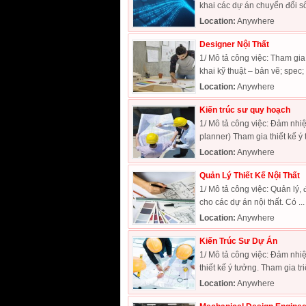
khai các dự án chuyển đổi số 
Location:
Anywhere
Designer Nội Thất
1/ Mô tả công việc: Tham gia 
khai kỹ thuật – bản vẽ; spec; 
Location:
Anywhere
Kiến trúc sư quy hoạch
1/ Mô tả công việc: Đảm nhiệm
planner) Tham gia thiết kế ý 
Location:
Anywhere
Quản Lý Thiết Kế Nội Thất
1/ Mô tả công việc: Quản lý, 
cho các dự án nội thất. Có ...
Location:
Anywhere
Kiến Trúc Sư Dự Án
1/ Mô tả công việc: Đảm nhiệm
thiết kế ý tưởng. Tham gia triể
Location:
Anywhere