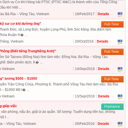
n Dịch vụ Cơ khí Hàng hải PTSC (PTSC M&C) là thành viên của Tổng Công
ầu khí Việt ...
àu Bà Rịa – Vũng Tàu, Vietnam
18/Feb/2017
Details
“kỹ sư cơ khí đường ống”
Full-Time
Thạnh Đức, xã Long Đức, huyện Long Phú, tỉnh Sóc trăng. Địa điểm làm
Thỏa thuận H� ...
 Trăng, Vietnam
20/Oct/2016
Details
hòng (Biết tiếng Trung/tiếng Anh)”
Full-Time
 Sứ Taicera (Đồng Nai) Nơi làm việc: Đồng Nai, Bà Rịa – Vũng Tàu
ề: Biên phiên dịch, K� ...
u Vietnam
14/Sep/2016
Details
g” lương $500 – $1000
Full-Time
yền Trân Công Chúa, Phường 8, Thành phố Vũng Tàu Nơi làm việc: Bà Rịa
 – $1000 Mô t� ...
u Vietnam
13/Sep/2016
Details
 giúp việc
Freelance
 văn phòng, nấu ăn, giặt ủi áo quần. Số lượng: Tuyển dụng liên tục, không
ữ t ...
ịa – Vũng Tàu, Vietnam
26/Feb/2016
Details