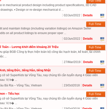
r
Full-Time
pate in mechanical product design including product specifications, 3D CAD
 drawings. • Design or re-design mechanical d ...
02/Jun/2022
Details
Full-Time
it and maintain listings (including variation listings) on Amazon Seller
its on all product listings to ensure proper oper ...
02/Jun/2022
Details
ế Toán – Lương khởi điểm khoảng 20 Triệu
Full-Time
giúp BGĐ Công ty thực hiện toàn bộ công tác hạch toán, kế toán, tài chính
ệc ...
27/Mar/2019
Details
Anh, tiếng Đức, tiếng Hàn, tiếng Nhật
Full-Time
cở sở SuperKids tại Vũng Tàu, nay chúng tôi cần tuyển dụng 4 Giáo viên
sau: Vị tr� ...
àu Bà Rịa – Vũng Tàu, Vietnam
23/Oct/2018
Details
non – Tiểu học
Full-Time
cở sở SuperKids tại Vũng Tàu, nay chúng tôi cần tuyển dụng 4 Giáo viên
sau: Vị tr� ...
àu Bà Rịa – Vũng Tàu, Vietnam
23/Oct/2018
Details