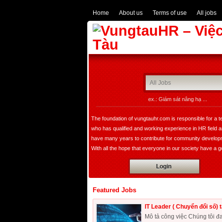
Home
About us
Terms of use
All jobs
ex.: Giám sát nâng hạ ...
The foundation of vungtauhr.com is responsible for a 
who has qualified and working experience in HR field 
have many years to contribute for community develop
With all the hope that everyone in our society have a 
image of leader, founder, a expert in HR department w
Login
bring comfortable choice for all of companies not only i
domestic but also expand overseas.
Featured Jobs
IT Leader ( Chuyển đổi số) 
Mô tả công việc Chúng tôi đa