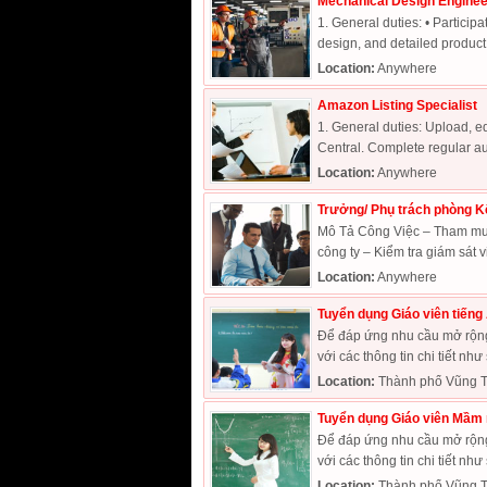
Mechanical Design Enginee
1. General duties: • Partici
design, and detailed product
Location:
Anywhere
Amazon Listing Specialist
1. General duties: Upload, ed
Central. Complete regular aud
Location:
Anywhere
Trưởng/ Phụ trách phòng K
Mô Tả Công Việc – Tham mưu 
công ty – Kiểm tra giám sát vi
Location:
Anywhere
Tuyển dụng Giáo viên tiếng 
Để đáp ứng nhu cầu mở rộng 
với các thông tin chi tiết như 
Location:
Thành phố Vũng T
Tuyển dụng Giáo viên Mầm 
Để đáp ứng nhu cầu mở rộng 
với các thông tin chi tiết như 
Location:
Thành phố Vũng T