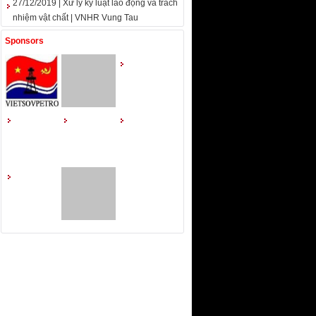
27/12/2019 | Xử lý kỷ luật lao động và trách
nhiệm vật chất | VNHR Vung Tau
Sponsors