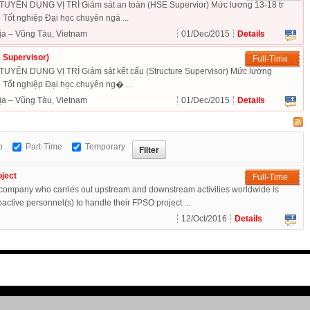
ỂN DỤNG VỊ TRÍ Giám sát an toàn (HSE Supervior) Mức lương 13-18 tr
t nghiệp Đại học chuyên ngà ...
ịa – Vũng Tàu, Vietnam
01/Dec/2015
Details
e Supervisor)
Full-Time
N DỤNG VỊ TRÍ Giám sát kết cấu (Structure Supervisor) Mức lương
t nghiệp Đại học chuyên ng� ...
ịa – Vũng Tàu, Vietnam
01/Dec/2015
Details
p
Part-Time
Temporary
ject
Full-Time
 company who carries out upstream and downstream activities worldwide is
oactive personnel(s) to handle their FPSO project ...
12/Oct/2016
Details