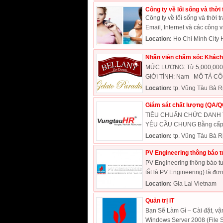
Công ty về lối sống và thời
Công ty về lối sống và thời tr
Email, Internet và các công vi
Location:
Ho Chi Minh City 
Nhân viên chăm sóc Khách
MỨC LƯƠNG: Từ 5,000,000
GIỚI TÍNH: Nam MÔ TẢ CÔNG
Location:
tp. Vũng Tàu Bà R
Giám sát chất lượng (QA/Q
TIÊU CHUẨN CHỨC DANH TUY
YÊU CẦU CHUNG Bằng cấp Tố
Location:
tp. Vũng Tàu Bà R
PV Engineering thông báo t
PV Engineering thông báo tu
tắt là PV Engineering) là đơn 
Location:
Gia Lai Vietnam
Quản trị IT
Bạn Sẽ Làm Gì – Cài đặt, vận
Windows Server 2008 (File Ser