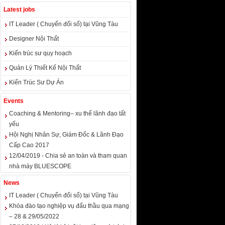
Latest jobs
IT Leader ( Chuyển đổi số) tại Vũng Tàu
Designer Nội Thất
Kiến trúc sư quy hoạch
Quản Lý Thiết Kế Nội Thất
Kiến Trúc Sư Dự Án
Events
Coaching & Mentoring– xu thế lãnh đạo tất
yếu
Hội Nghị Nhân Sự, Giám Đốc & Lãnh Đạo
Cấp Cao 2017
12/04/2019 - Chia sẻ an toàn và tham quan
nhà máy BLUESCOPE
News
IT Leader ( Chuyển đổi số) tại Vũng Tàu
Khóa đào tạo nghiệp vụ đấu thầu qua mạng
– 28 & 29/05/2022