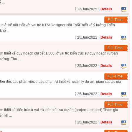
...
exper
13/Jun/2025
Details
Full-Time
thiết kế nội thất với vai trò KTS/ Designer Nội ThấtThiết kế ý tưởng Triển
khố ...
25/Jun/2022
Details
Full-Time
 thiết kế quy hoạch chi tiết 1/500, ở vai trò kiến trúc sư quy hoạch (urban
tưởng. Tha ...
25/Jun/2022
Details
Full-Time
đôn đốc các phần việc thuộc phạm vi thiết kế, quản lý dự án, giám sát tác giả
25/Jun/2022
Details
Full-Time
 thiết kế kiến trúc ở vai trò kiến trúc sư dự án (project architect) Tham gia
n kh ...
25/Jun/2022
Details