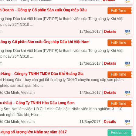
h Doanh – Công ty Cổ phần Sản xuất Ống thép Dầu
Full-Time
g thép Dầu khí Việt Nam (PVPIPE) là thành viên của Tổng công ty Khí Việt
 ngày 26/4/2010 ...
am
17/Sep/2017
Details
ông ty Cổ phần Sản xuất Ống thép Dầu khí Việt Nam
Full-Time
g thép Dầu khí Việt Nam (PVPIPE) là thành viên của Tổng công ty Khí Việt
 ngày 26/4/2010 ...
am
17/Sep/2017
Details
 Hàng – Công ty TNHH TMDV Dầu Khí Hoàng Gia
Full-Time
Hoàng Gia – hay còn gọi tắt là công ty DKHG chuyên cung cấp sản phẩm
hiệp sản xuất giàn kho ...
Hồ Chí Minh, Vietnam
14/Sep/2017
Details
đấu thầu) – Công Ty TNHH Hóa Dầu Long Sơn
Full-Time
Sơn Nơi làm việc: Hồ Chí Minh Cấp bậc: Nhân viên Kinh nghiệm: 3 – 10
h nghề: Dầu khí, Hóa ...
Hồ Chí Minh, Vietnam
11/Sep/2017
Details
 dụng số lượng lớn Nhân sự năm 2017
Freelance