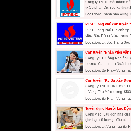
Công ty TNHH Một thành viê
ty Cổ phần Dịch vụ Kỹ thuật D
Location:
Thành phố Vũng T
PTSC Long Phú cần tuyển 
PTSC Long Phú Địa chỉ: Ấp 
việc: Sóc Trăng Mức lương: 
Location:
tp. Sóc Trăng Sóc
Cần tuyển “Nhân Viên Văn P
Công Ty CP Công Nghiệp Gốm
Lương: Cạnh tranh Ngành ngh
Location:
Bà Rịa – Vũng Tà
Cần tuyển “Kỹ Sư Xây Dựn
Công Ty TNHH Hà Đạt 65 Hu
– Vũng Tàu Mức lương: $500
Location:
Bà Rịa – Vũng Tà
Tuyển dụng Người Lao Động
Công việc: Lau dọn nhà cửa,
giới hạn số lượng. Yêu cầu: N
Location:
tp. Vũng Tàu Bà R