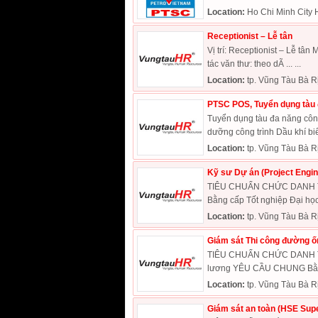
Location:
Ho Chi Minh City 
Receptionist – Lễ tân
Vị trí: Receptionist – Lễ tân
tác văn thư: theo dÃ ... ...
Location:
tp. Vũng Tàu Bà R
PTSC POS, Tuyển dụng tàu 
Tuyển dụng tàu đa năng côn
dưỡng công trình Dầu khí bi
Location:
tp. Vũng Tàu Bà R
Kỹ sư Dự án (Project Engin
TIÊU CHUẨN CHỨC DANH TU
Bằng cấp Tốt nghiệp Đại học
Location:
tp. Vũng Tàu Bà R
Giám sát Thi công đường ốn
TIÊU CHUẨN CHỨC DANH TUY
lương YÊU CẦU CHUNG Bằng 
Location:
tp. Vũng Tàu Bà R
Giám sát an toàn (HSE Supe