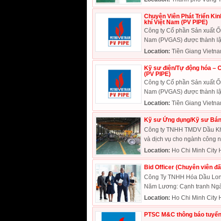
Chuyên Viên Phát Triển Kin
khí Việt Nam (PV PIPE)
Công ty Cổ phần Sản xuất Ốn
Nam (PVGAS) được thành lập
Location:
Tiền Giang Vietn
Kỹ sư điện/Tự động hóa – C
(PV PIPE)
Công ty Cổ phần Sản xuất Ốn
Nam (PVGAS) được thành lập
Location:
Tiền Giang Vietn
Kỹ sư Ứng dụng/Kỹ sư Bán
Công ty TNHH TMDV Dầu Khí 
và dịch vụ cho ngành công ng
Location:
Ho Chi Minh City 
Bid Officer (Chuyên viên 
Công Ty TNHH Hóa Dầu Long 
Năm Lương: Cạnh tranh Ngàn
Location:
Ho Chi Minh City 
PTSC M&C thông báo tuyển