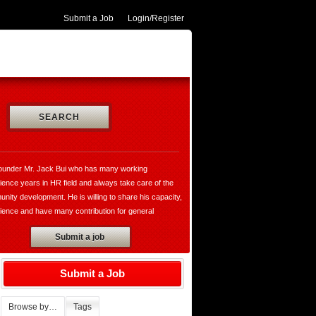
Submit a Job
Login/Register
SEARCH
ounder Mr. Jack Bui who has many working
ience years in HR field and always take care of the
nity development. He is willing to share his capacity,
ience and have many contribution for general
opment and VungtauHR.com is really a valuable
Submit a job
te for both of recruiters and jobseekers. Moreover,
ounder has established the thegioibantin.com with the
o sharing their services, the useful information in all
Submit a Job
ily and working activities with the hope bring the
rtable for all of us who want to know more about the
Browse by…
Tags
 the people, the cultures, society, market,