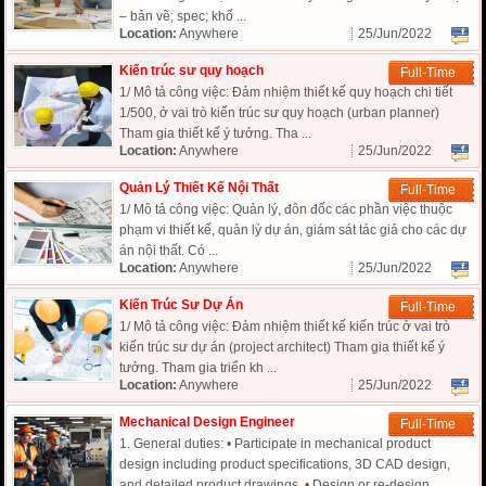
– bản vẽ; spec; khố ...
Location:
Anywhere
25/Jun/2022
Kiến trúc sư quy hoạch
Full-Time
1/ Mô tả công việc: Đảm nhiệm thiết kế quy hoạch chi tiết
1/500, ở vai trò kiến trúc sư quy hoạch (urban planner)
Tham gia thiết kế ý tưởng. Tha ...
Location:
Anywhere
25/Jun/2022
Quản Lý Thiết Kế Nội Thất
Full-Time
1/ Mô tả công việc: Quản lý, đôn đốc các phần việc thuộc
phạm vi thiết kế, quản lý dự án, giám sát tác giả cho các dự
án nội thất. Có ...
Location:
Anywhere
25/Jun/2022
Kiến Trúc Sư Dự Án
Full-Time
1/ Mô tả công việc: Đảm nhiệm thiết kế kiến trúc ở vai trò
kiến trúc sư dự án (project architect) Tham gia thiết kế ý
tưởng. Tham gia triển kh ...
Location:
Anywhere
25/Jun/2022
Mechanical Design Engineer
Full-Time
1. General duties: • Participate in mechanical product
design including product specifications, 3D CAD design,
and detailed product drawings. • Design or re-design