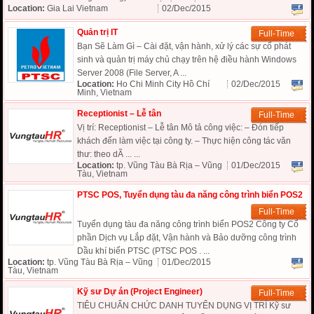
Location:
Gia Lai Vietnam
02/Dec/2015
Quản trị IT
Full-Time
Bạn Sẽ Làm Gì – Cài đặt, vận hành, xử lý các sự cố phát
sinh và quản trị máy chủ chạy trên hệ điều hành Windows
Server 2008 (File Server, A ...
Location:
Ho Chi Minh City Hồ Chí
02/Dec/2015
Minh, Vietnam
Receptionist – Lễ tân
Full-Time
Vị trí: Receptionist – Lễ tân Mô tả công việc: – Đón tiếp
khách đến làm việc tại công ty. – Thực hiện công tác văn
thư: theo dÃ ... ...
Location:
tp. Vũng Tàu Bà Rịa – Vũng
01/Dec/2015
Tàu, Vietnam
PTSC POS, Tuyển dụng tàu đa năng công trình biển POS2
Full-Time
Tuyển dụng tàu đa năng công trình biển POS2 Công ty Cổ
phần Dịch vụ Lắp đặt, Vận hành và Bảo dưỡng công trình
Dầu khí biển PTSC (PTSC POS . ...
Location:
tp. Vũng Tàu Bà Rịa – Vũng
01/Dec/2015
Tàu, Vietnam
Kỹ sư Dự án (Project Engineer)
Full-Time
TIÊU CHUẨN CHỨC DANH TUYỂN DỤNG VỊ TRÍ Kỹ sư