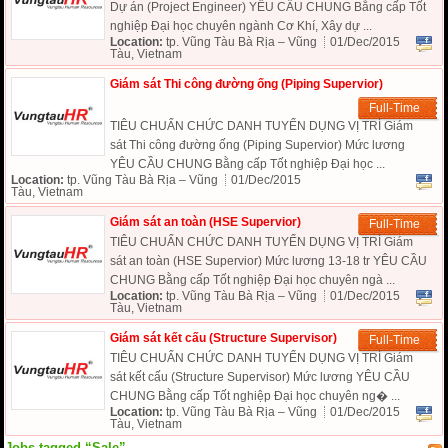
Dự án (Project Engineer) YÊU CẦU CHUNG Bằng cấp Tốt
nghiệp Đại học chuyên ngành Cơ Khí, Xây dự ...
Location:
tp. Vũng Tàu Bà Rịa – Vũng
01/Dec/2015
Tàu, Vietnam
Giám sát Thi công đường ống (Piping Supervior)
Full-Time
TIÊU CHUẨN CHỨC DANH TUYỂN DỤNG VỊ TRÍ Giám
sát Thi công đường ống (Piping Supervior) Mức lương
YÊU CẦU CHUNG Bằng cấp Tốt nghiệp Đại học ...
Location:
tp. Vũng Tàu Bà Rịa – Vũng
01/Dec/2015
Tàu, Vietnam
Giám sát an toàn (HSE Supervior)
Full-Time
TIÊU CHUẨN CHỨC DANH TUYỂN DỤNG VỊ TRÍ Giám
sát an toàn (HSE Supervior) Mức lương 13-18 tr YÊU CẦU
CHUNG Bằng cấp Tốt nghiệp Đại học chuyên ngà ...
Location:
tp. Vũng Tàu Bà Rịa – Vũng
01/Dec/2015
Tàu, Vietnam
Giám sát kết cấu (Structure Supervisor)
Full-Time
TIÊU CHUẨN CHỨC DANH TUYỂN DỤNG VỊ TRÍ Giám
sát kết cấu (Structure Supervisor) Mức lương YÊU CẦU
CHUNG Bằng cấp Tốt nghiệp Đại học chuyên ng� ...
Location:
tp. Vũng Tàu Bà Rịa – Vũng
01/Dec/2015
Tàu, Vietnam
Jobs tagged “Sale”