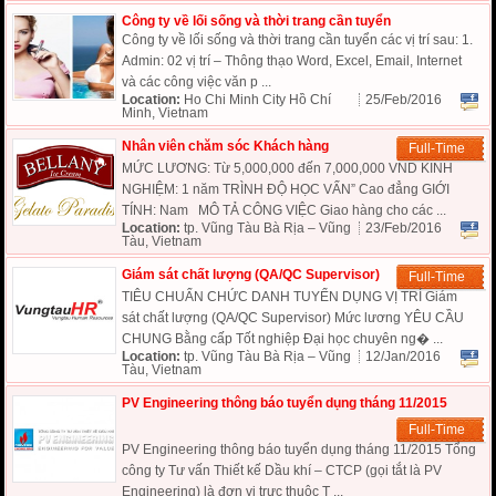
Công ty về lối sống và thời trang cần tuyển
Công ty về lối sống và thời trang cần tuyển các vị trí sau: 1.
Admin: 02 vị trí – Thông thạo Word, Excel, Email, Internet
và các công việc văn p ...
Location:
Ho Chi Minh City Hồ Chí
25/Feb/2016
Minh, Vietnam
Nhân viên chăm sóc Khách hàng
Full-Time
MỨC LƯƠNG: Từ 5,000,000 đến 7,000,000 VND KINH
NGHIỆM: 1 năm TRÌNH ĐỘ HỌC VẤN” Cao đẳng GIỚI
TÍNH: Nam MÔ TẢ CÔNG VIỆC Giao hàng cho các ...
Location:
tp. Vũng Tàu Bà Rịa – Vũng
23/Feb/2016
Tàu, Vietnam
Giám sát chất lượng (QA/QC Supervisor)
Full-Time
TIÊU CHUẨN CHỨC DANH TUYỂN DỤNG VỊ TRÍ Giám
sát chất lượng (QA/QC Supervisor) Mức lương YÊU CẦU
CHUNG Bằng cấp Tốt nghiệp Đại học chuyên ng� ...
Location:
tp. Vũng Tàu Bà Rịa – Vũng
12/Jan/2016
Tàu, Vietnam
PV Engineering thông báo tuyển dụng tháng 11/2015
Full-Time
PV Engineering thông báo tuyển dụng tháng 11/2015 Tổng
công ty Tư vấn Thiết kế Dầu khí – CTCP (gọi tắt là PV
Engineering) là đơn vị trực thuộc T ...