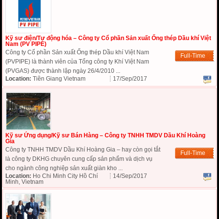
Kỹ sư điện/Tự động hóa – Công ty Cổ phần Sản xuất Ống thép Dầu khí Việt
Nam (PV PIPE)
Công ty Cổ phần Sản xuất Ống thép Dầu khí Việt Nam
Full-Time
(PVPIPE) là thành viên của Tổng công ty Khí Việt Nam
(PVGAS) được thành lập ngày 26/4/2010 ...
Location:
Tiền Giang Vietnam
17/Sep/2017
Kỹ sư Ứng dụng/Kỹ sư Bán Hàng – Công ty TNHH TMDV Dầu Khí Hoàng
Gia
Công ty TNHH TMDV Dầu Khí Hoàng Gia – hay còn gọi tắt
Full-Time
là công ty DKHG chuyên cung cấp sản phẩm và dịch vụ
cho ngành công nghiệp sản xuất giàn kho ...
Location:
Ho Chi Minh City Hồ Chí
14/Sep/2017
Minh, Vietnam