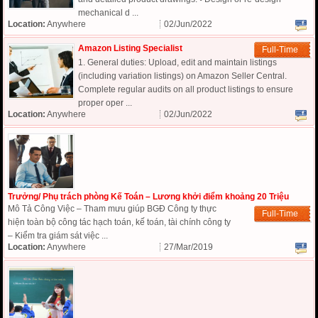
mechanical d ...
Location:
Anywhere
02/Jun/2022
Amazon Listing Specialist
Full-Time
1. General duties: Upload, edit and maintain listings
(including variation listings) on Amazon Seller Central.
Complete regular audits on all product listings to ensure
proper oper ...
Location:
Anywhere
02/Jun/2022
Trưởng/ Phụ trách phòng Kế Toán – Lương khởi điểm khoảng 20 Triệu
Mô Tả Công Việc – Tham mưu giúp BGĐ Công ty thực
Full-Time
hiện toàn bộ công tác hạch toán, kế toán, tài chính công ty
– Kiểm tra giám sát việc ...
Location:
Anywhere
27/Mar/2019