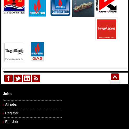
Jobs
All jobs
Register
Edit Job