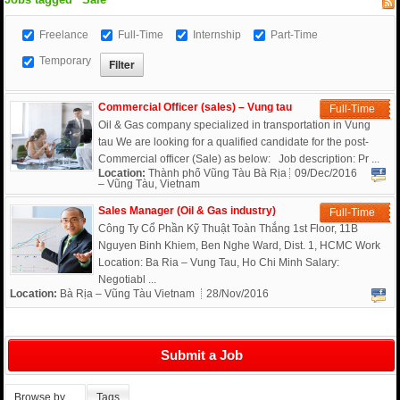
Freelance
Full-Time
Internship
Part-Time
Temporary
Commercial Officer (sales) – Vung tau
Full-Time
Oil & Gas company specialized in transportation in Vung
tau We are looking for a qualified candidate for the post-
Commercial officer (Sale) as below: Job description: Pr ...
Location:
Thành phố Vũng Tàu Bà Rịa
09/Dec/2016
– Vũng Tàu, Vietnam
Sales Manager (Oil & Gas industry)
Full-Time
Công Ty Cổ Phần Kỹ Thuật Toàn Thắng 1st Floor, 11B
Nguyen Binh Khiem, Ben Nghe Ward, Dist. 1, HCMC Work
Location: Ba Ria – Vung Tau, Ho Chi Minh Salary:
Negotiabl ...
Location:
Bà Rịa – Vũng Tàu Vietnam
28/Nov/2016
Submit a Job
Browse by…
Tags