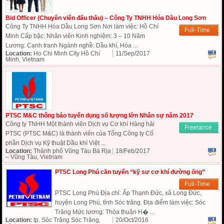
Bid Officer (Chuyên viên đấu thầu) – Công Ty TNHH Hóa Dầu Long Sơn
Công Ty TNHH Hóa Dầu Long Sơn Nơi làm việc: Hồ Chí
Full-Time
Minh Cấp bậc: Nhân viên Kinh nghiệm: 3 – 10 Năm
Lương: Cạnh tranh Ngành nghề: Dầu khí, Hóa ...
Location:
Ho Chi Minh City Hồ Chí
11/Sep/2017
Minh, Vietnam
PTSC M&C thông báo tuyển dụng số lượng lớn Nhân sự năm 2017
Công ty TNHH Một thành viên Dịch vụ Cơ khí Hàng hải
Freelance
PTSC (PTSC M&C) là thành viên của Tổng Công ty Cổ
phần Dịch vụ Kỹ thuật Dầu khí Việt ...
Location:
Thành phố Vũng Tàu Bà Rịa
18/Feb/2017
– Vũng Tàu, Vietnam
PTSC Long Phú cần tuyển “kỹ sư cơ khí đường ống”
Full-Time
PTSC Long Phú Địa chỉ: Ấp Thạnh Đức, xã Long Đức,
huyện Long Phú, tỉnh Sóc trăng. Địa điểm làm việc: Sóc
Trăng Mức lương: Thỏa thuận H� ...
Location:
tp. Sóc Trăng Sóc Trăng,
20/Oct/2016