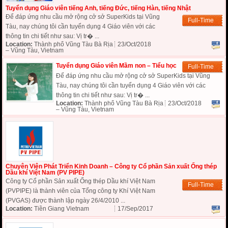
Tuyển dụng Giáo viên tiếng Anh, tiếng Đức, tiếng Hàn, tiếng Nhật
Để đáp ứng nhu cầu mở rộng cở sở SuperKids tại Vũng
Full-Time
Tàu, nay chúng tôi cần tuyển dụng 4 Giáo viên với các
thông tin chi tiết như sau: Vị tr� ...
Location:
Thành phố Vũng Tàu Bà Rịa
23/Oct/2018
– Vũng Tàu, Vietnam
Tuyển dụng Giáo viên Mầm non – Tiểu học
Full-Time
Để đáp ứng nhu cầu mở rộng cở sở SuperKids tại Vũng
Tàu, nay chúng tôi cần tuyển dụng 4 Giáo viên với các
thông tin chi tiết như sau: Vị tr� ...
Location:
Thành phố Vũng Tàu Bà Rịa
23/Oct/2018
– Vũng Tàu, Vietnam
Chuyên Viên Phát Triển Kinh Doanh – Công ty Cổ phần Sản xuất Ống thép
Dầu khí Việt Nam (PV PIPE)
Công ty Cổ phần Sản xuất Ống thép Dầu khí Việt Nam
Full-Time
(PVPIPE) là thành viên của Tổng công ty Khí Việt Nam
(PVGAS) được thành lập ngày 26/4/2010 ...
Location:
Tiền Giang Vietnam
17/Sep/2017