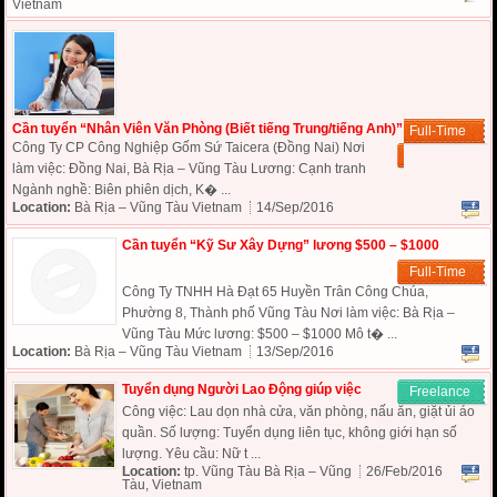
Vietnam
Cần tuyển “Nhân Viên Văn Phòng (Biết tiếng Trung/tiếng Anh)”
Full-Time
Công Ty CP Công Nghiệp Gốm Sứ Taicera (Đồng Nai) Nơi
làm việc: Đồng Nai, Bà Rịa – Vũng Tàu Lương: Cạnh tranh
Ngành nghề: Biên phiên dịch, K� ...
Location:
Bà Rịa – Vũng Tàu Vietnam
14/Sep/2016
Cần tuyển “Kỹ Sư Xây Dựng” lương $500 – $1000
Full-Time
Công Ty TNHH Hà Đạt 65 Huyền Trân Công Chúa,
Phường 8, Thành phố Vũng Tàu Nơi làm việc: Bà Rịa –
Vũng Tàu Mức lương: $500 – $1000 Mô t� ...
Location:
Bà Rịa – Vũng Tàu Vietnam
13/Sep/2016
Tuyển dụng Người Lao Động giúp việc
Freelance
Công việc: Lau dọn nhà cửa, văn phòng, nấu ăn, giặt ủi áo
quần. Số lượng: Tuyển dụng liên tục, không giới hạn số
lượng. Yêu cầu: Nữ t ...
Location:
tp. Vũng Tàu Bà Rịa – Vũng
26/Feb/2016
Tàu, Vietnam