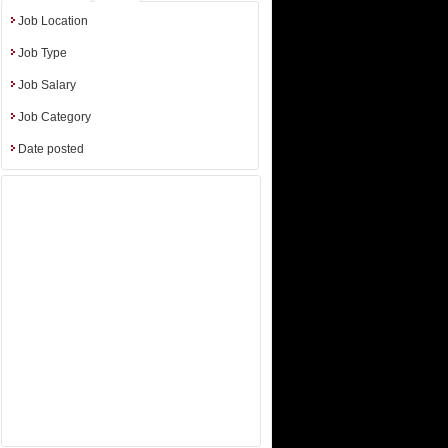
iences etc.
Job Location
Job Type
Job Salary
Job Category
Date posted