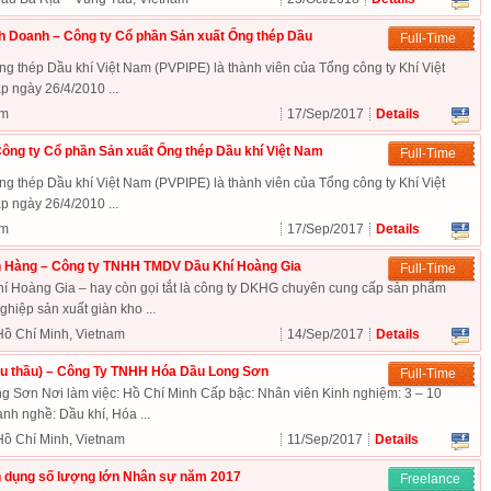
h Doanh – Công ty Cổ phần Sản xuất Ống thép Dầu
Full-Time
g thép Dầu khí Việt Nam (PVPIPE) là thành viên của Tổng công ty Khí Việt
 ngày 26/4/2010 ...
am
17/Sep/2017
Details
ông ty Cổ phần Sản xuất Ống thép Dầu khí Việt Nam
Full-Time
g thép Dầu khí Việt Nam (PVPIPE) là thành viên của Tổng công ty Khí Việt
 ngày 26/4/2010 ...
am
17/Sep/2017
Details
 Hàng – Công ty TNHH TMDV Dầu Khí Hoàng Gia
Full-Time
Hoàng Gia – hay còn gọi tắt là công ty DKHG chuyên cung cấp sản phẩm
hiệp sản xuất giàn kho ...
Hồ Chí Minh, Vietnam
14/Sep/2017
Details
đấu thầu) – Công Ty TNHH Hóa Dầu Long Sơn
Full-Time
Sơn Nơi làm việc: Hồ Chí Minh Cấp bậc: Nhân viên Kinh nghiệm: 3 – 10
h nghề: Dầu khí, Hóa ...
Hồ Chí Minh, Vietnam
11/Sep/2017
Details
 dụng số lượng lớn Nhân sự năm 2017
Freelance