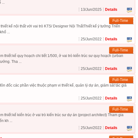
...
exper
13/Jun/2025
Details
Full-Time
thiết kế nội thất với vai trò KTS/ Designer Nội ThấtThiết kế ý tưởng Triển
khố ...
25/Jun/2022
Details
Full-Time
 thiết kế quy hoạch chi tiết 1/500, ở vai trò kiến trúc sư quy hoạch (urban
tưởng. Tha ...
25/Jun/2022
Details
Full-Time
đôn đốc các phần việc thuộc phạm vi thiết kế, quản lý dự án, giám sát tác giả
25/Jun/2022
Details
Full-Time
 thiết kế kiến trúc ở vai trò kiến trúc sư dự án (project architect) Tham gia
n kh ...
25/Jun/2022
Details