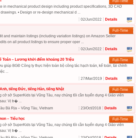
r
Full-Time
pate in mechanical product design including product specifications, 3D CAD
 drawings. • Design or re-design mechanical d ...
02/Jun/2022
Details
Full-Time
it and maintain listings (including variation listings) on Amazon Seller
its on all product listings to ensure proper oper ...
02/Jun/2022
Details
ế Toán – Lương khởi điểm khoảng 20 Triệu
Full-Time
giúp BGĐ Công ty thực hiện toàn bộ công tác hạch toán, kế toán, tài chính
ệc ...
27/Mar/2019
Details
Anh, tiếng Đức, tiếng Hàn, tiếng Nhật
Full-Time
cở sở SuperKids tại Vũng Tàu, nay chúng tôi cần tuyển dụng 4 Giáo viên
sau: Vị tr� ...
àu Bà Rịa – Vũng Tàu, Vietnam
23/Oct/2018
Details
non – Tiểu học
Full-Time
cở sở SuperKids tại Vũng Tàu, nay chúng tôi cần tuyển dụng 4 Giáo viên
sau: Vị tr� ...
àu Bà Rịa – Vũng Tàu, Vietnam
23/Oct/2018
Details