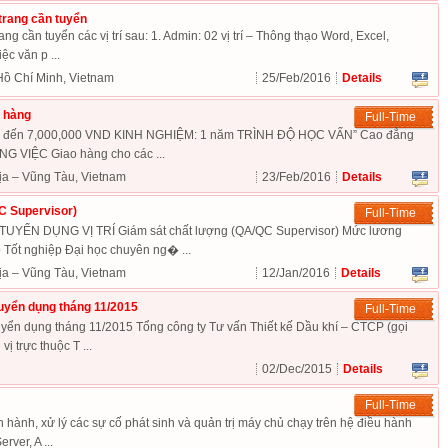
 trang cần tuyển
ang cần tuyển các vị trí sau: 1. Admin: 02 vị trí – Thông thạo Word, Excel,
ệc văn p ...
Hồ Chí Minh, Vietnam
25/Feb/2016
Details
 hàng
Full-Time
 đến 7,000,000 VND KINH NGHIỆM: 1 năm TRÌNH ĐỘ HỌC VẤN” Cao đẳng
 VIỆC Giao hàng cho các ...
ịa – Vũng Tàu, Vietnam
23/Feb/2016
Details
C Supervisor)
Full-Time
ỂN DỤNG VỊ TRÍ Giám sát chất lượng (QA/QC Supervisor) Mức lương
t nghiệp Đại học chuyên ng� ...
ịa – Vũng Tàu, Vietnam
12/Jan/2016
Details
uyển dụng tháng 11/2015
Full-Time
yển dụng tháng 11/2015 Tổng công ty Tư vấn Thiết kế Dầu khí – CTCP (gọi
vị trực thuộc T ...
02/Dec/2015
Details
Full-Time
 hành, xử lý các sự cố phát sinh và quản trị máy chủ chạy trên hệ điều hành
ver, A ...