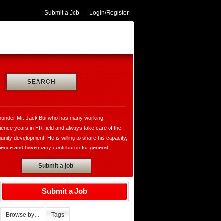
Submit a Job
Login/Register
SEARCH
ounder Mr. Jack Bui who has many working
ience years in HR field and always take care of the
nity development. He is willing to share his capacity,
ience and have many contribution for general
opment and VungtauHR.com is really a valuable
Submit a job
te for both of recruiters and jobseekers. Moreover,
ounder has established the thegioibantin.com with the
o sharing their services, the useful information in all
Submit a Job
ily and working activities with the hope bring the
rtable for all of us who want to know more about the
Browse by…
Tags
 the people, the cultures, society, market,