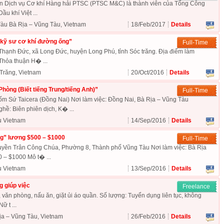
n Dịch vụ Cơ khí Hàng hải PTSC (PTSC M&C) là thành viên của Tổng Công
ầu khí Việt ...
àu Bà Rịa – Vũng Tàu, Vietnam
18/Feb/2017
Details
“kỹ sư cơ khí đường ống”
Full-Time
Thạnh Đức, xã Long Đức, huyện Long Phú, tỉnh Sóc trăng. Địa điểm làm
Thỏa thuận H� ...
 Trăng, Vietnam
20/Oct/2016
Details
hòng (Biết tiếng Trung/tiếng Anh)”
Full-Time
 Sứ Taicera (Đồng Nai) Nơi làm việc: Đồng Nai, Bà Rịa – Vũng Tàu
ề: Biên phiên dịch, K� ...
u Vietnam
14/Sep/2016
Details
g” lương $500 – $1000
Full-Time
yền Trân Công Chúa, Phường 8, Thành phố Vũng Tàu Nơi làm việc: Bà Rịa
 – $1000 Mô t� ...
u Vietnam
13/Sep/2016
Details
 giúp việc
Freelance
 văn phòng, nấu ăn, giặt ủi áo quần. Số lượng: Tuyển dụng liên tục, không
ữ t ...
ịa – Vũng Tàu, Vietnam
26/Feb/2016
Details