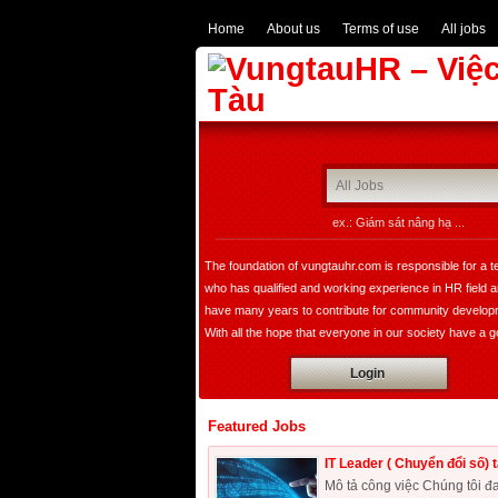
Home
About us
Terms of use
All jobs
ex.: Giám sát nâng hạ ...
The foundation of vungtauhr.com is responsible for a 
who has qualified and working experience in HR field 
have many years to contribute for community develop
With all the hope that everyone in our society have a 
image of leader, founder, a expert in HR department w
Login
bring comfortable choice for all of companies not only i
domestic but also expand overseas.
Featured Jobs
IT Leader ( Chuyển đổi số) 
Mô tả công việc Chúng tôi đa