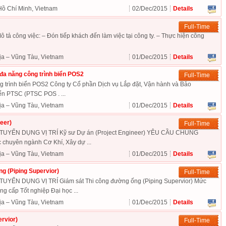
Hồ Chí Minh, Vietnam
02/Dec/2015
Details
Full-Time
 Mô tả công việc: – Đón tiếp khách đến làm việc tại công ty. – Thực hiện công
ịa – Vũng Tàu, Vietnam
01/Dec/2015
Details
đa năng công trình biển POS2
Full-Time
g trình biển POS2 Công ty Cổ phần Dịch vụ Lắp đặt, Vận hành và Bảo
ển PTSC (PTSC POS . ...
ịa – Vũng Tàu, Vietnam
01/Dec/2015
Details
eer)
Full-Time
YỂN DỤNG VỊ TRÍ Kỹ sư Dự án (Project Engineer) YÊU CẦU CHUNG
 chuyên ngành Cơ Khí, Xây dự ...
ịa – Vũng Tàu, Vietnam
01/Dec/2015
Details
g (Piping Supervior)
Full-Time
ỂN DỤNG VỊ TRÍ Giám sát Thi công đường ống (Piping Supervior) Mức
cấp Tốt nghiệp Đại học ...
ịa – Vũng Tàu, Vietnam
01/Dec/2015
Details
rvior)
Full-Time