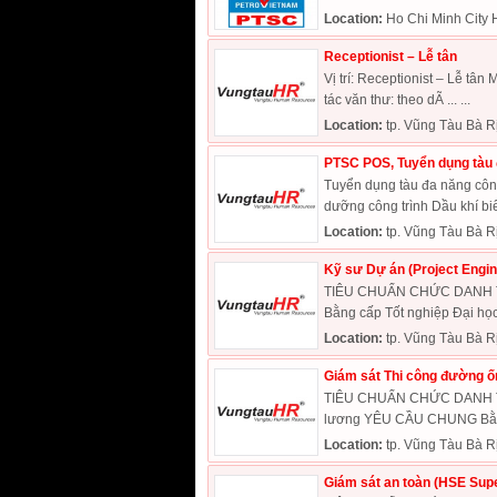
Location:
Ho Chi Minh City 
Receptionist – Lễ tân
Vị trí: Receptionist – Lễ tân
tác văn thư: theo dÃ ... ...
Location:
tp. Vũng Tàu Bà R
PTSC POS, Tuyển dụng tàu 
Tuyển dụng tàu đa năng côn
dưỡng công trình Dầu khí bi
Location:
tp. Vũng Tàu Bà R
Kỹ sư Dự án (Project Engin
TIÊU CHUẨN CHỨC DANH TU
Bằng cấp Tốt nghiệp Đại học
Location:
tp. Vũng Tàu Bà R
Giám sát Thi công đường ốn
TIÊU CHUẨN CHỨC DANH TUY
lương YÊU CẦU CHUNG Bằng 
Location:
tp. Vũng Tàu Bà R
Giám sát an toàn (HSE Supe