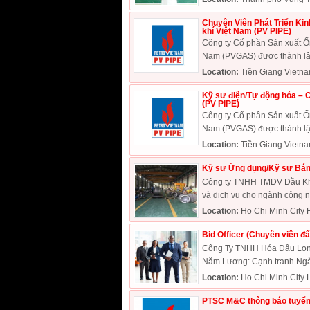
Chuyên Viên Phát Triển Kin
khí Việt Nam (PV PIPE)
Công ty Cổ phần Sản xuất Ốn
Nam (PVGAS) được thành lập
Location:
Tiền Giang Vietn
Kỹ sư điện/Tự động hóa – C
(PV PIPE)
Công ty Cổ phần Sản xuất Ốn
Nam (PVGAS) được thành lập
Location:
Tiền Giang Vietn
Kỹ sư Ứng dụng/Kỹ sư Bán
Công ty TNHH TMDV Dầu Khí 
và dịch vụ cho ngành công ng
Location:
Ho Chi Minh City 
Bid Officer (Chuyên viên 
Công Ty TNHH Hóa Dầu Long 
Năm Lương: Cạnh tranh Ngàn
Location:
Ho Chi Minh City 
PTSC M&C thông báo tuyển