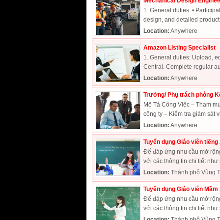
Mechanical Design Enginee
1. General duties: • Partici
design, and detailed product
Location:
Anywhere
Amazon Listing Specialist
1. General duties: Upload, ed
Central. Complete regular aud
Location:
Anywhere
Trưởng/ Phụ trách phòng K
Mô Tả Công Việc – Tham mưu 
công ty – Kiểm tra giám sát vi
Location:
Anywhere
Tuyển dụng Giáo viên tiếng 
Để đáp ứng nhu cầu mở rộng 
với các thông tin chi tiết như 
Location:
Thành phố Vũng T
Tuyển dụng Giáo viên Mầm 
Để đáp ứng nhu cầu mở rộng 
với các thông tin chi tiết như 
Location:
Thành phố Vũng T