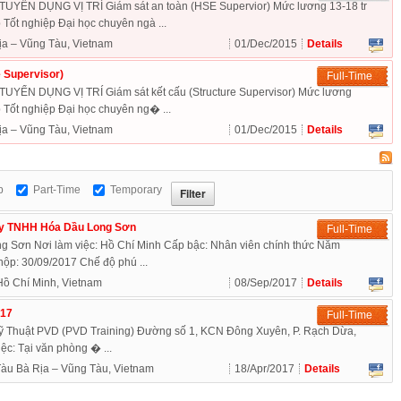
ỂN DỤNG VỊ TRÍ Giám sát an toàn (HSE Supervior) Mức lương 13-18 tr
t nghiệp Đại học chuyên ngà ...
ịa – Vũng Tàu, Vietnam
01/Dec/2015
Details
e Supervisor)
Full-Time
N DỤNG VỊ TRÍ Giám sát kết cấu (Structure Supervisor) Mức lương
t nghiệp Đại học chuyên ng� ...
ịa – Vũng Tàu, Vietnam
01/Dec/2015
Details
p
Part-Time
Temporary
Ty TNHH Hóa Dầu Long Sơn
Full-Time
 Sơn Nơi làm việc: Hồ Chí Minh Cấp bậc: Nhân viên chính thức Năm
ộp: 30/09/2017 Chế độ phú ...
Hồ Chí Minh, Vietnam
08/Sep/2017
Details
017
Full-Time
ỹ Thuật PVD (PVD Training) Đường số 1, KCN Đông Xuyên, P. Rạch Dừa,
ệc: Tại văn phòng � ...
àu Bà Rịa – Vũng Tàu, Vietnam
18/Apr/2017
Details