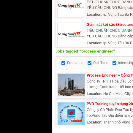
TIÊU CHUẨN CHỨC DANH TUY
YÊU CẦU CHUNG Bằng cấp Tố
Location:
tp. Vũng Tàu Bà R
Giám sát kết cấu (Structur
TIÊU CHUẨN CHỨC DANH TUYỂ
YÊU CẦU CHUNG Bằng cấp Tố
Location:
tp. Vũng Tàu Bà R
Jobs tagged “process engineer”
Freelance
Full-Time
Internshi
Process Engineer – Công 
Công Ty TNHH Hóa Dầu Long
Lương: Cạnh tranh Hết hạn n
Location:
Ho Chi Minh City 
PVD Training tuyển dụng 2
Công ty Cổ Phần Đào Tạo K
Tp.Vũng Tàu Địa điểm làm vi
Location:
Thành phố Vũng T