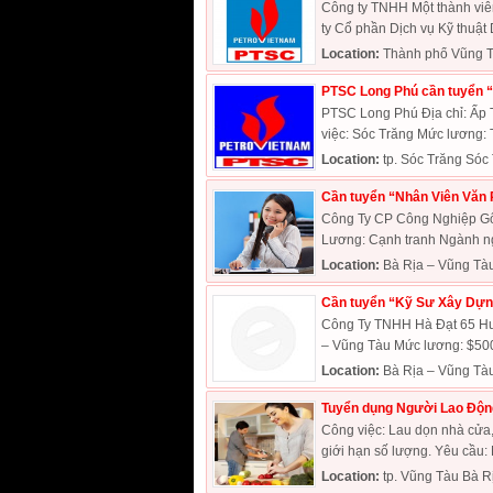
Công ty TNHH Một thành viê
ty Cổ phần Dịch vụ Kỹ thuật D
Location:
Thành phố Vũng T
PTSC Long Phú cần tuyển 
PTSC Long Phú Địa chỉ: Ấp 
việc: Sóc Trăng Mức lương: 
Location:
tp. Sóc Trăng Sóc
Cần tuyển “Nhân Viên Văn P
Công Ty CP Công Nghiệp Gốm
Lương: Cạnh tranh Ngành ngh
Location:
Bà Rịa – Vũng Tà
Cần tuyển “Kỹ Sư Xây Dựn
Công Ty TNHH Hà Đạt 65 Hu
– Vũng Tàu Mức lương: $500
Location:
Bà Rịa – Vũng Tà
Tuyển dụng Người Lao Động
Công việc: Lau dọn nhà cửa,
giới hạn số lượng. Yêu cầu: N
Location:
tp. Vũng Tàu Bà R