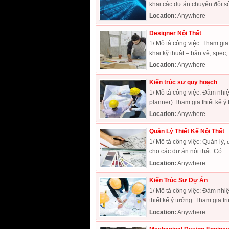
khai các dự án chuyển đổi số 
Location:
Anywhere
Designer Nội Thất
1/ Mô tả công việc: Tham gia 
khai kỹ thuật – bản vẽ; spec; 
Location:
Anywhere
Kiến trúc sư quy hoạch
1/ Mô tả công việc: Đảm nhiệm
planner) Tham gia thiết kế ý 
Location:
Anywhere
Quản Lý Thiết Kế Nội Thất
1/ Mô tả công việc: Quản lý, 
cho các dự án nội thất. Có ...
Location:
Anywhere
Kiến Trúc Sư Dự Án
1/ Mô tả công việc: Đảm nhiệm
thiết kế ý tưởng. Tham gia triể
Location:
Anywhere