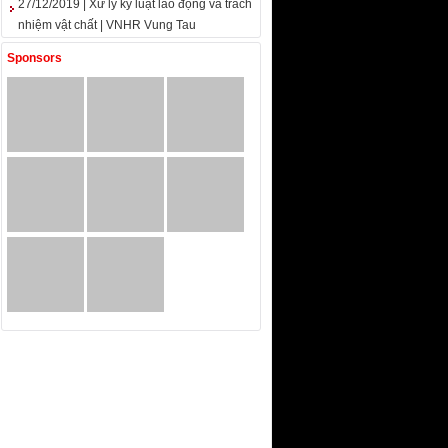
27/12/2019 | Xử lý kỷ luật lao động và trách
nhiệm vật chất | VNHR Vung Tau
Sponsors