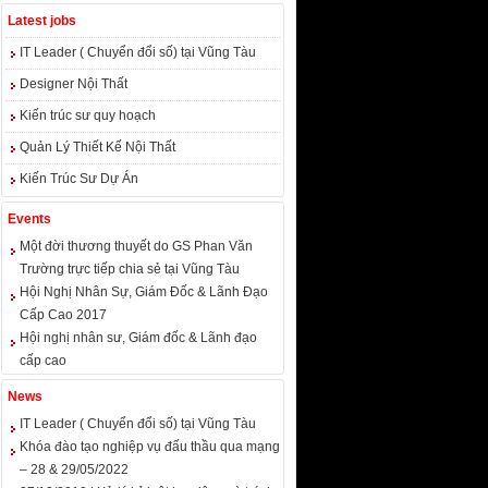
Latest jobs
IT Leader ( Chuyển đổi số) tại Vũng Tàu
Designer Nội Thất
Kiến trúc sư quy hoạch
Quản Lý Thiết Kế Nội Thất
Kiến Trúc Sư Dự Án
Events
Một đời thương thuyết do GS Phan Văn
Trường trực tiếp chia sẻ tại Vũng Tàu
Hội Nghị Nhân Sự, Giám Đốc & Lãnh Đạo
Cấp Cao 2017
Hội nghị nhân sư, Giám đốc & Lãnh đạo
cấp cao
News
IT Leader ( Chuyển đổi số) tại Vũng Tàu
Khóa đào tạo nghiệp vụ đấu thầu qua mạng
– 28 & 29/05/2022