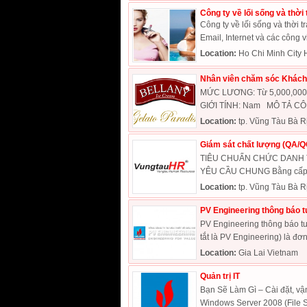
Công ty về lối sống và thời
Công ty về lối sống và thời tr
Email, Internet và các công vi
Location:
Ho Chi Minh City 
Nhân viên chăm sóc Khách
MỨC LƯƠNG: Từ 5,000,000
GIỚI TÍNH: Nam MÔ TẢ CÔNG
Location:
tp. Vũng Tàu Bà R
Giám sát chất lượng (QA/Q
TIÊU CHUẨN CHỨC DANH TUY
YÊU CẦU CHUNG Bằng cấp Tố
Location:
tp. Vũng Tàu Bà R
PV Engineering thông báo t
PV Engineering thông báo tu
tắt là PV Engineering) là đơn 
Location:
Gia Lai Vietnam
Quản trị IT
Bạn Sẽ Làm Gì – Cài đặt, vận
Windows Server 2008 (File Ser