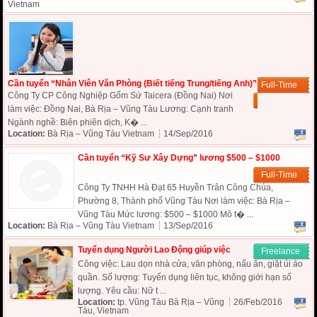
Vietnam
Cần tuyển “Nhân Viên Văn Phòng (Biết tiếng Trung/tiếng Anh)”
Full-Time
Công Ty CP Công Nghiệp Gốm Sứ Taicera (Đồng Nai) Nơi
làm việc: Đồng Nai, Bà Rịa – Vũng Tàu Lương: Cạnh tranh
Ngành nghề: Biên phiên dịch, K� ...
Location:
Bà Rịa – Vũng Tàu Vietnam
14/Sep/2016
Cần tuyển “Kỹ Sư Xây Dựng” lương $500 – $1000
Full-Time
Công Ty TNHH Hà Đạt 65 Huyền Trân Công Chúa,
Phường 8, Thành phố Vũng Tàu Nơi làm việc: Bà Rịa –
Vũng Tàu Mức lương: $500 – $1000 Mô t� ...
Location:
Bà Rịa – Vũng Tàu Vietnam
13/Sep/2016
Tuyển dụng Người Lao Động giúp việc
Freelance
Công việc: Lau dọn nhà cửa, văn phòng, nấu ăn, giặt ủi áo
quần. Số lượng: Tuyển dụng liên tục, không giới hạn số
lượng. Yêu cầu: Nữ t ...
Location:
tp. Vũng Tàu Bà Rịa – Vũng
26/Feb/2016
Tàu, Vietnam