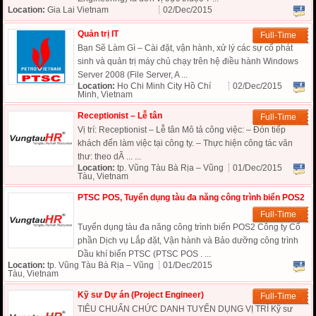
Location:
Gia Lai Vietnam
02/Dec/2015
Quản trị IT
Full-Time
Bạn Sẽ Làm Gì – Cài đặt, vận hành, xử lý các sự cố phát
sinh và quản trị máy chủ chạy trên hệ điều hành Windows
Server 2008 (File Server, A ...
Location:
Ho Chi Minh City Hồ Chí
02/Dec/2015
Minh, Vietnam
Receptionist – Lễ tân
Full-Time
Vị trí: Receptionist – Lễ tân Mô tả công việc: – Đón tiếp
khách đến làm việc tại công ty. – Thực hiện công tác văn
thư: theo dÃ ... ...
Location:
tp. Vũng Tàu Bà Rịa – Vũng
01/Dec/2015
Tàu, Vietnam
PTSC POS, Tuyển dụng tàu đa năng công trình biển POS2
Full-Time
Tuyển dụng tàu đa năng công trình biển POS2 Công ty Cổ
phần Dịch vụ Lắp đặt, Vận hành và Bảo dưỡng công trình
Dầu khí biển PTSC (PTSC POS . ...
Location:
tp. Vũng Tàu Bà Rịa – Vũng
01/Dec/2015
Tàu, Vietnam
Kỹ sư Dự án (Project Engineer)
Full-Time
TIÊU CHUẨN CHỨC DANH TUYỂN DỤNG VỊ TRÍ Kỹ sư