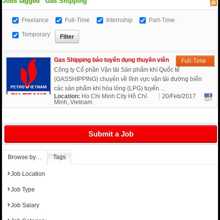
Jobs tagged “Gas Shipping”
Freelance
Full-Time
Internship
Part-Time
Temporary
Gas Shipping báo tuyển dụng thuyền viên
Full-Time
Công ty Cổ phần Vận tải Sản phẩm khí Quốc tế
(GASSHIPPING) chuyên về lĩnh vực vận tải đường biển
các sản phẩm khí hóa lỏng (LPG) tuyến ...
Location:
Ho Chi Minh City Hồ Chí
20/Feb/2017
Minh, Vietnam
Submit a Job
Browse by…
Tags
Job Location
Job Type
Job Salary