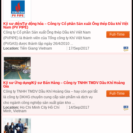
Kỹ sư điện/Tự động hóa – Công ty Cổ phần Sản xuất Ống thép Dầu khí Việt
Nam (PV PIPE)
Công ty Cổ phần Sản xuất Ống thép Dầu khí Việt Nam
Full-Time
(PVPIPE) là thành viên của Tổng công ty Khí Việt Nam
(PVGAS) được thành lập ngày 26/4/2010 ...
Location:
Tiền Giang Vietnam
17/Sep/2017
Kỹ sư Ứng dụng/Kỹ sư Bán Hàng – Công ty TNHH TMDV Dầu Khí Hoàng
Gia
Công ty TNHH TMDV Dầu Khí Hoàng Gia – hay còn gọi tắt
Full-Time
là công ty DKHG chuyên cung cấp sản phẩm và dịch vụ
cho ngành công nghiệp sản xuất giàn kho ...
Location:
Ho Chi Minh City Hồ Chí
14/Sep/2017
Minh, Vietnam