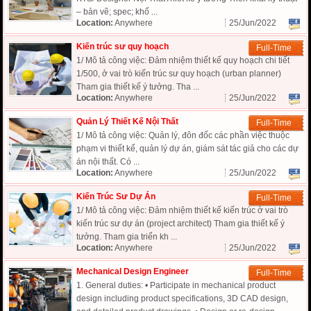
– bản vẽ; spec; khố ...
Location:
Anywhere
25/Jun/2022
Kiến trúc sư quy hoạch
Full-Time
1/ Mô tả công việc: Đảm nhiệm thiết kế quy hoạch chi tiết
1/500, ở vai trò kiến trúc sư quy hoạch (urban planner)
Tham gia thiết kế ý tưởng. Tha ...
Location:
Anywhere
25/Jun/2022
Quản Lý Thiết Kế Nội Thất
Full-Time
1/ Mô tả công việc: Quản lý, đôn đốc các phần việc thuộc
phạm vi thiết kế, quản lý dự án, giám sát tác giả cho các dự
án nội thất. Có ...
Location:
Anywhere
25/Jun/2022
Kiến Trúc Sư Dự Án
Full-Time
1/ Mô tả công việc: Đảm nhiệm thiết kế kiến trúc ở vai trò
kiến trúc sư dự án (project architect) Tham gia thiết kế ý
tưởng. Tham gia triển kh ...
Location:
Anywhere
25/Jun/2022
Mechanical Design Engineer
Full-Time
1. General duties: • Participate in mechanical product
design including product specifications, 3D CAD design,