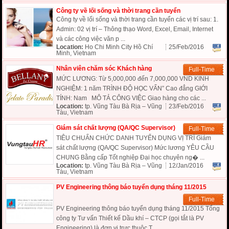
Công ty về lối sống và thời trang cần tuyển
Công ty về lối sống và thời trang cần tuyển các vị trí sau: 1.
Admin: 02 vị trí – Thông thạo Word, Excel, Email, Internet
và các công việc văn p ...
Location:
Ho Chi Minh City Hồ Chí
25/Feb/2016
Minh, Vietnam
Nhân viên chăm sóc Khách hàng
Full-Time
MỨC LƯƠNG: Từ 5,000,000 đến 7,000,000 VND KINH
NGHIỆM: 1 năm TRÌNH ĐỘ HỌC VẤN” Cao đẳng GIỚI
TÍNH: Nam MÔ TẢ CÔNG VIỆC Giao hàng cho các ...
Location:
tp. Vũng Tàu Bà Rịa – Vũng
23/Feb/2016
Tàu, Vietnam
Giám sát chất lượng (QA/QC Supervisor)
Full-Time
TIÊU CHUẨN CHỨC DANH TUYỂN DỤNG VỊ TRÍ Giám
sát chất lượng (QA/QC Supervisor) Mức lương YÊU CẦU
CHUNG Bằng cấp Tốt nghiệp Đại học chuyên ng� ...
Location:
tp. Vũng Tàu Bà Rịa – Vũng
12/Jan/2016
Tàu, Vietnam
PV Engineering thông báo tuyển dụng tháng 11/2015
Full-Time
PV Engineering thông báo tuyển dụng tháng 11/2015 Tổng
công ty Tư vấn Thiết kế Dầu khí – CTCP (gọi tắt là PV
Engineering) là đơn vị trực thuộc T ...