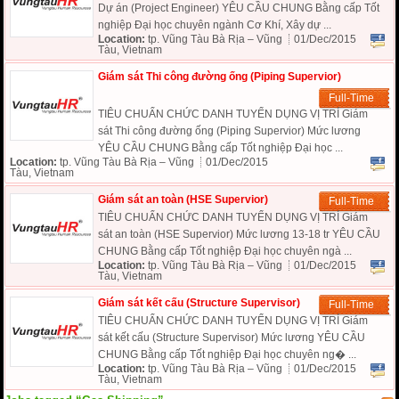
Dự án (Project Engineer) YÊU CẦU CHUNG Bằng cấp Tốt
nghiệp Đại học chuyên ngành Cơ Khí, Xây dự ...
Location:
tp. Vũng Tàu Bà Rịa – Vũng
01/Dec/2015
Tàu, Vietnam
Giám sát Thi công đường ống (Piping Supervior)
Full-Time
TIÊU CHUẨN CHỨC DANH TUYỂN DỤNG VỊ TRÍ Giám
sát Thi công đường ống (Piping Supervior) Mức lương
YÊU CẦU CHUNG Bằng cấp Tốt nghiệp Đại học ...
Location:
tp. Vũng Tàu Bà Rịa – Vũng
01/Dec/2015
Tàu, Vietnam
Giám sát an toàn (HSE Supervior)
Full-Time
TIÊU CHUẨN CHỨC DANH TUYỂN DỤNG VỊ TRÍ Giám
sát an toàn (HSE Supervior) Mức lương 13-18 tr YÊU CẦU
CHUNG Bằng cấp Tốt nghiệp Đại học chuyên ngà ...
Location:
tp. Vũng Tàu Bà Rịa – Vũng
01/Dec/2015
Tàu, Vietnam
Giám sát kết cấu (Structure Supervisor)
Full-Time
TIÊU CHUẨN CHỨC DANH TUYỂN DỤNG VỊ TRÍ Giám
sát kết cấu (Structure Supervisor) Mức lương YÊU CẦU
CHUNG Bằng cấp Tốt nghiệp Đại học chuyên ng� ...
Location:
tp. Vũng Tàu Bà Rịa – Vũng
01/Dec/2015
Tàu, Vietnam