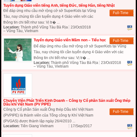
Tuyển dụng Giáo viên tiếng Anh, tiếng Đức, tiếng Hàn, tiếng Nhật
Để đáp ứng nhu cầu mở rộng cở sở SuperKids tại Vũng
Full-Time
Tàu, nay chúng tôi cần tuyển dụng 4 Giáo viên với các
thông tin chi tiết như sau: Vị tr� ...
Location:
Thành phố Vũng Tàu Bà Rịa
23/Oct/2018
– Vũng Tàu, Vietnam
Tuyển dụng Giáo viên Mầm non – Tiểu học
Full-Time
Để đáp ứng nhu cầu mở rộng cở sở SuperKids tại Vũng
Tàu, nay chúng tôi cần tuyển dụng 4 Giáo viên với các
thông tin chi tiết như sau: Vị tr� ...
Location:
Thành phố Vũng Tàu Bà Rịa
23/Oct/2018
– Vũng Tàu, Vietnam
Chuyên Viên Phát Triển Kinh Doanh – Công ty Cổ phần Sản xuất Ống thép
Dầu khí Việt Nam (PV PIPE)
Công ty Cổ phần Sản xuất Ống thép Dầu khí Việt Nam
Full-Time
(PVPIPE) là thành viên của Tổng công ty Khí Việt Nam
(PVGAS) được thành lập ngày 26/4/2010 ...
Location:
Tiền Giang Vietnam
17/Sep/2017