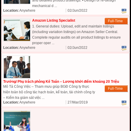
and detailed product drawings. • Design or re-design
mechanical d ...
Location:
Anywhere
02/Jun/2022
Amazon Listing Specialist
Full-Time
1. General duties: Upload, edit and maintain listings
(including variation listings) on Amazon Seller Central.
Complete regular audits on all product listings to ensure
proper oper ...
Location:
Anywhere
02/Jun/2022
Trưởng/ Phụ trách phòng Kế Toán – Lương khởi điểm khoảng 20 Triệu
Mô Tả Công Việc – Tham mưu giúp BGĐ Công ty thực
Full-Time
hiện toàn bộ công tác hạch toán, kế toán, tài chính công ty
– Kiểm tra giám sát việc ...
Location:
Anywhere
27/Mar/2019