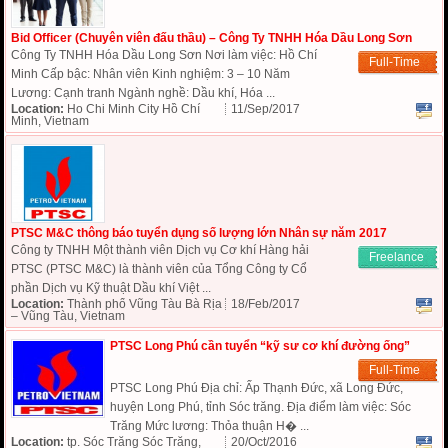
Bid Officer (Chuyên viên đấu thầu) – Công Ty TNHH Hóa Dầu Long Sơn
Công Ty TNHH Hóa Dầu Long Sơn Nơi làm việc: Hồ Chí
Full-Time
Minh Cấp bậc: Nhân viên Kinh nghiệm: 3 – 10 Năm
Lương: Cạnh tranh Ngành nghề: Dầu khí, Hóa ...
Location:
Ho Chi Minh City Hồ Chí
11/Sep/2017
Minh, Vietnam
PTSC M&C thông báo tuyển dụng số lượng lớn Nhân sự năm 2017
Công ty TNHH Một thành viên Dịch vụ Cơ khí Hàng hải
Freelance
PTSC (PTSC M&C) là thành viên của Tổng Công ty Cổ
phần Dịch vụ Kỹ thuật Dầu khí Việt ...
Location:
Thành phố Vũng Tàu Bà Rịa
18/Feb/2017
– Vũng Tàu, Vietnam
PTSC Long Phú cần tuyển “kỹ sư cơ khí đường ống”
Full-Time
PTSC Long Phú Địa chỉ: Ấp Thạnh Đức, xã Long Đức,
huyện Long Phú, tỉnh Sóc trăng. Địa điểm làm việc: Sóc
Trăng Mức lương: Thỏa thuận H� ...
Location:
tp. Sóc Trăng Sóc Trăng,
20/Oct/2016