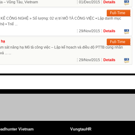
ịa – Vũng Tàu, Vietnam
01/Dec/2015
Details
Full-Time
Ế CÔNG NGHỆ » Số lượng: 02 vị trí MÔ TẢ CÔNG VIỆC • Lập danh mục
̣ • Triể ...
29/Nov/2015
Details
 hạ
Full-Time
m sát nâng hạ Mô tả công việc – Lập kế họach và điều độ PTTB cùng nhân
 ... ...
29/Nov/2015
Details
adhunter Vietnam
VungtauHR