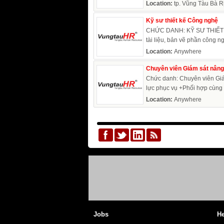
Location:
tp. Vũng Tàu Bà R
Kỹ sư thiết kế Công nghệ
CHỨC DANH: KỸ SƯ THIẾT K
tài liệu, bản vẽ phần công nghê
Location:
Anywhere
Chuyên viên Giám sát nâng
Chức danh: Chuyên viên Giá
lực phục vụ +Phối hợp cùng vá
Location:
Anywhere
Jobs
He