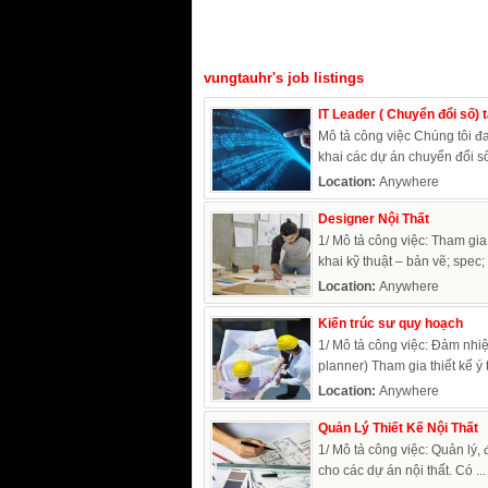
vungtauhr's job listings
IT Leader ( Chuyển đổi số) 
Mô tả công việc Chúng tôi đa
khai các dự án chuyển đổi số 
Location:
Anywhere
Designer Nội Thất
1/ Mô tả công việc: Tham gia 
khai kỹ thuật – bản vẽ; spec; 
Location:
Anywhere
Kiến trúc sư quy hoạch
1/ Mô tả công việc: Đảm nhiệm
planner) Tham gia thiết kế ý 
Location:
Anywhere
Quản Lý Thiết Kế Nội Thất
1/ Mô tả công việc: Quản lý, 
cho các dự án nội thất. Có ...