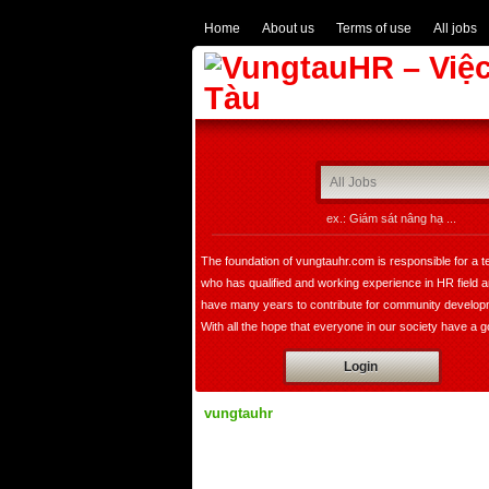
Home
About us
Terms of use
All jobs
ex.: Giám sát nâng hạ ...
The foundation of vungtauhr.com is responsible for a 
who has qualified and working experience in HR field 
have many years to contribute for community develop
With all the hope that everyone in our society have a 
image of leader, founder, a expert in HR department w
Login
bring comfortable choice for all of companies not only i
domestic but also expand overseas.
vungtauhr