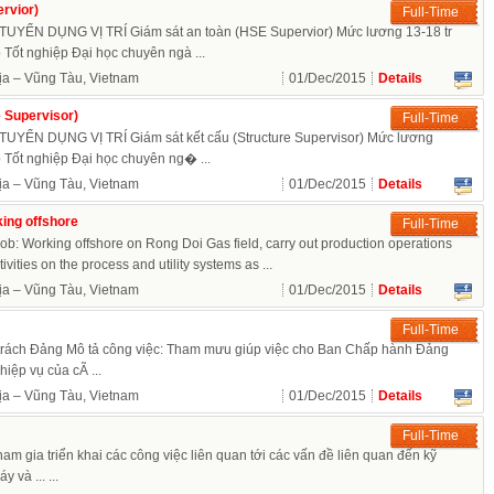
rvior)
Full-Time
ỂN DỤNG VỊ TRÍ Giám sát an toàn (HSE Supervior) Mức lương 13-18 tr
t nghiệp Đại học chuyên ngà ...
ịa – Vũng Tàu, Vietnam
01/Dec/2015
Details
e Supervisor)
Full-Time
N DỤNG VỊ TRÍ Giám sát kết cấu (Structure Supervisor) Mức lương
t nghiệp Đại học chuyên ng� ...
ịa – Vũng Tàu, Vietnam
01/Dec/2015
Details
ing offshore
Full-Time
ob: Working offshore on Rong Doi Gas field, carry out production operations
ivities on the process and utility systems as ...
ịa – Vũng Tàu, Vietnam
01/Dec/2015
Details
Full-Time
rách Đảng Mô tả công việc: Tham mưu giúp việc cho Ban Chấp hành Đảng
hiệp vụ của cÃ ...
ịa – Vũng Tàu, Vietnam
01/Dec/2015
Details
Full-Time
ham gia triển khai các công việc liên quan tới các vấn đề liên quan đến kỹ
 và ... ...