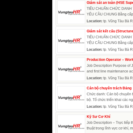
Giám sát an toàn (HSE Supe
TIÊU CHUẨN CHỨC DANH TUY
YÊU CẦU CHUNG Bằng cấp Tố
Location:
tp. Vũng Tàu Bà R
Giám sát kết cấu (Structur
TIÊU CHUẨN CHỨC DANH TUYỂ
YÊU CẦU CHUNG Bằng cấp Tố
Location:
tp. Vũng Tàu Bà R
Production Operator – Work
Job Description Purpose of J
and first line maintenance act
Location:
tp. Vũng Tàu Bà R
Cán bộ chuyên trách Đảng
Chức danh: Cán bộ chuyên t
bộ. Tổ chức triển khai các ng
Location:
tp. Vũng Tàu Bà R
Kỹ Sư Cơ Khí
Job Description – Trực tiếp t
thuật trong lĩnh vực cơ khí, máy