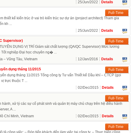
25/Jun/2022
Details
Full-Time
 thiết kế kiến trúc ở vai trò kiến trúc sư dự án (project architect) Tham gia
n kh ...
25/Jun/2022
Details
C Supervisor)
Full-Time
ỂN DỤNG VỊ TRÍ Giám sát chất lượng (QA/QC Supervisor) Mức lương
t nghiệp Đại học chuyên ng� ...
ịa – Vũng Tàu, Vietnam
12/Jan/2016
Details
uyển dụng tháng 11/2015
Full-Time
yển dụng tháng 11/2015 Tổng công ty Tư vấn Thiết kế Dầu khí – CTCP (gọi
vị trực thuộc T ...
02/Dec/2015
Details
Full-Time
 hành, xử lý các sự cố phát sinh và quản trị máy chủ chạy trên hệ điều hành
ver, A ...
Hồ Chí Minh, Vietnam
02/Dec/2015
Details
Full-Time
 Mô tả công việc: – Đón tiếp khách đến làm việc tại công ty. – Thực hiện công