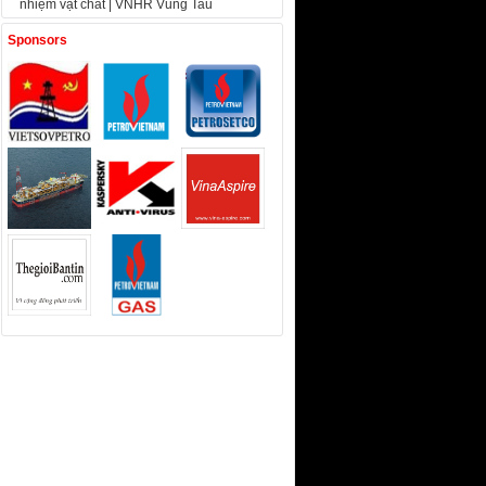
nhiệm vật chất | VNHR Vung Tau
Sponsors