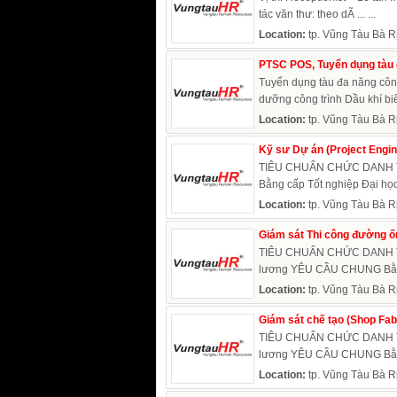
tác văn thư: theo dÃ ... ...
Location:
tp. Vũng Tàu Bà R
PTSC POS, Tuyển dụng tàu 
Tuyển dụng tàu đa năng côn
dưỡng công trình Dầu khí bi
Location:
tp. Vũng Tàu Bà R
Kỹ sư Dự án (Project Engin
TIÊU CHUẨN CHỨC DANH TU
Bằng cấp Tốt nghiệp Đại học
Location:
tp. Vũng Tàu Bà R
Giám sát Thi công đường ốn
TIÊU CHUẨN CHỨC DANH TUY
lương YÊU CẦU CHUNG Bằng 
Location:
tp. Vũng Tàu Bà R
Giám sát chế tạo (Shop Fab
TIÊU CHUẨN CHỨC DANH TUY
lương YÊU CẦU CHUNG Bằng 
Location:
tp. Vũng Tàu Bà R