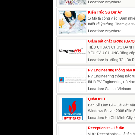
Location:
Anywhere
Kiến Trúc Sư Dự Án
1/ Mô tả công việc: Đảm nhiệm
thiết kế ý tưởng. Tham gia triể
Location:
Anywhere
Giám sát chất lượng (QA/Q
TIÊU CHUẨN CHỨC DANH TUY
YÊU CẦU CHUNG Bằng cấp Tố
Location:
tp. Vũng Tàu Bà R
PV Engineering thông báo t
PV Engineering thông báo tu
tắt là PV Engineering) là đơn 
Location:
Gia Lai Vietnam
Quản trị IT
Bạn Sẽ Làm Gì – Cài đặt, vận
Windows Server 2008 (File Ser
Location:
Ho Chi Minh City 
Receptionist – Lễ tân
Vị trí: Receptionist – Lễ tân