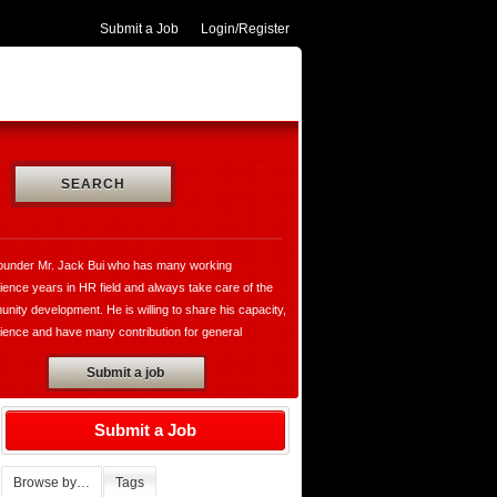
Submit a Job
Login/Register
SEARCH
ounder Mr. Jack Bui who has many working
ience years in HR field and always take care of the
nity development. He is willing to share his capacity,
ience and have many contribution for general
opment and VungtauHR.com is really a valuable
Submit a job
te for both of recruiters and jobseekers. Moreover,
ounder has established the thegioibantin.com with the
o sharing their services, the useful information in all
Submit a Job
ily and working activities with the hope bring the
rtable for all of us who want to know more about the
Browse by…
Tags
 the people, the cultures, society, market,