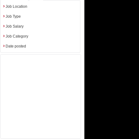
iences etc.
Job Location
Job Type
Job Salary
Job Category
Date posted