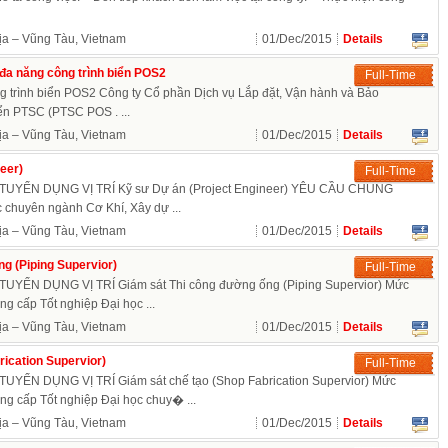
ịa – Vũng Tàu, Vietnam
01/Dec/2015
Details
đa năng công trình biển POS2
Full-Time
g trình biển POS2 Công ty Cổ phần Dịch vụ Lắp đặt, Vận hành và Bảo
ển PTSC (PTSC POS . ...
ịa – Vũng Tàu, Vietnam
01/Dec/2015
Details
eer)
Full-Time
YỂN DỤNG VỊ TRÍ Kỹ sư Dự án (Project Engineer) YÊU CẦU CHUNG
 chuyên ngành Cơ Khí, Xây dự ...
ịa – Vũng Tàu, Vietnam
01/Dec/2015
Details
g (Piping Supervior)
Full-Time
ỂN DỤNG VỊ TRÍ Giám sát Thi công đường ống (Piping Supervior) Mức
cấp Tốt nghiệp Đại học ...
ịa – Vũng Tàu, Vietnam
01/Dec/2015
Details
rication Supervior)
Full-Time
ỂN DỤNG VỊ TRÍ Giám sát chế tạo (Shop Fabrication Supervior) Mức
cấp Tốt nghiệp Đại học chuy� ...
ịa – Vũng Tàu, Vietnam
01/Dec/2015
Details