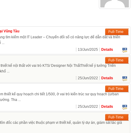
exper
tại Vũng Tàu
Full-Time
ng tìm kiếm một IT Leader – Chuyển đổi số có năng lực để dẫn dắt và triển
...
13/Jun/2025
Details
Full-Time
thiết kế nội thất với vai trò KTS/ Designer Nội ThấtThiết kế ý tưởng Triển
khố ...
25/Jun/2022
Details
Full-Time
 thiết kế quy hoạch chi tiết 1/500, ở vai trò kiến trúc sư quy hoạch (urban
tưởng. Tha ...
25/Jun/2022
Details
Full-Time
đôn đốc các phần việc thuộc phạm vi thiết kế, quản lý dự án, giám sát tác giả