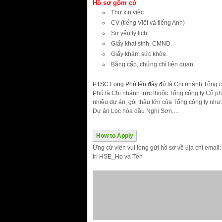
H
ồ
s
ơ
g
ồ
m c
ó
Thư xin việc
CV (tiếng Việt và tiếng Anh)
Sơ yếu lý lịch.
Giấy khai sinh, CMND.
Giấy khám sức khỏe.
Bằng cấp, chứng chỉ liên quan.
P
TSC Long Phú tên đầy đ
ủ là Chi nhánh Tổng c
Phú là Chi nhánh trực thuộc Tổng công ty Cổ ph
nhiều dự án, gói thầu lớn của Tổng công ty nh
Dự án Lọc hóa dầu Nghi Sơn,…
How to Apply
Ứng cử viên vui lòng gửi hồ sơ về địa chỉ ema
trí HSE_Họ và Tên