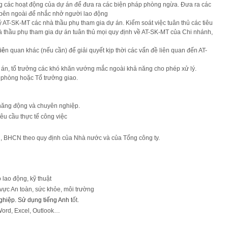
rong các hoạt động của dự án để đưa ra các biện pháp phòng ngừa. Đưa ra các
ừ bên ngoài để nhắc nhở người lao động
 AT-SK-MT các nhà thầu phụ tham gia dự án. Kiểm soát việc tuân thủ các tiêu
̀ thầu phụ tham gia dự án tuân thủ mọi quy định về AT-SK-MT của Chi nhánh,
liê
n quan khác (nếu cần) để giải quyết kịp thời các vấn đề liên quan đến AT-
án, tổ trưởng các khó khăn vướng mắc ngoài khả năng cho phép xử lý.
 phòng hoặc Tổ trưởng giao.
 năng động và chuyên nghiệp.
êu cầu thực tế công việc
, BHCN theo quy định của Nhà nước và của Tổng công ty.
lao động, kỹ thuật
 vực An toàn, sức khỏe, môi trường
ghiệp. Sử dụng tiếng Anh t
ốt.
Word, Excel, Outlook…