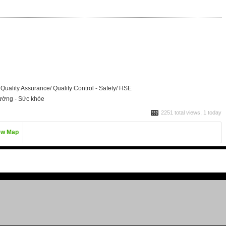
-
Quality Assurance/ Quality Control
-
Safety/ HSE
rường
-
Sức khỏe
2251 total views, 1 today
ew Map