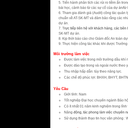
Tiến hành phân tích các rủi ro tiềm ẩn t
bài học, cảnh báo từ các sự cố của dự án/t
Tham gia đánh giá (Audit) công tác quản lý
chuẩn về AT-SK-MT và đảm bảo rằng các nha
dự án.
T
rực tiếp liên hệ với khách hàng, các bên 
SK-MT dự án.
Kịp thời báo cáo cho Giám đốc An toàn dự 
Thực hiện công tác khác khi được Trưởng
Môi tr
ườ
ng làm vi
ệ
c
Được làm việc trong môi trường dầu khí
Được đào tạo trong và ngoài nước theo y
Thu nhập hấp dẫn: tùy theo năng lực.
Các chế độ phúc lợi: BHXH, BHYT, BHTN
Yêu C
ầ
u
Giới tính: Nam
Tốt nghiệp Đại học chuyên ngành Bảo hộ 
Có ít nhất 01 năm kinh nghiệm trong lĩnh
Năng
động, tác phong làm việc chuyên n
Sử dụng thành thạo tin học văn phòng : 