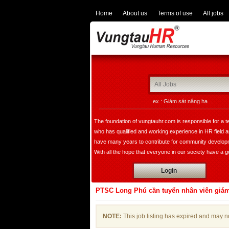
Home
About us
Terms of use
All jobs
ex.: Giám sát nâng hạ ...
The foundation of vungtauhr.com is responsible for a 
who has qualified and working experience in HR field 
have many years to contribute for community develop
With all the hope that everyone in our society have a 
image of leader, founder, a expert in HR department w
Login
bring comfortable choice for all of companies not only i
domestic but also expand overseas.
PTSC Long Phú cần tuyển nhân viên giám 
NOTE:
This job listing has expired and may n