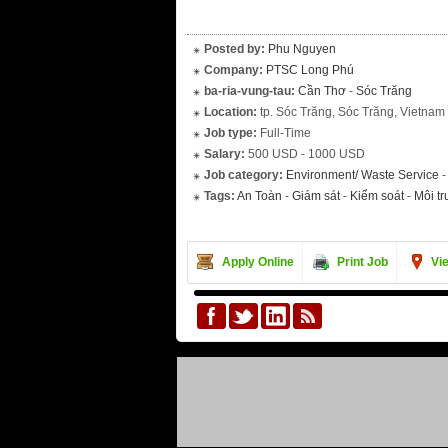
Posted by:
Phu Nguyen
Company:
PTSC Long Phú
ba-ria-vung-tau:
Cần Thơ
-
Sóc Trăng
Location:
tp. Sóc Trăng, Sóc Trăng, Vietnam
Job type:
Full-Time
Salary:
500 USD - 1000 USD
Job category:
Environment/ Waste Service
Tags:
An Toàn
-
Giám sát
-
Kiểm soát
-
Môi t
Apply Online
Print Job
Vi