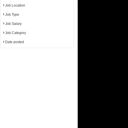
iences etc.
Job Location
Job Type
Job Salary
Job Category
Date posted