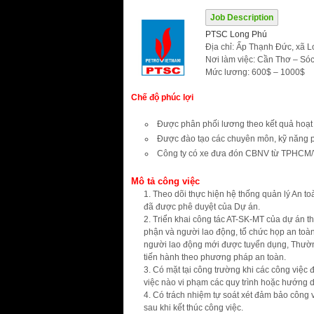
Job Description
PTSC Long Phú
Địa chỉ: Ấp Thạnh Đức, xã L
Nơi làm việc: Cần Thơ – Só
Mức lương: 600$ – 1000$
Ch
ế
đ
ộ
ph
ú
c l
ợ
i
Được phân phối lương theo kết quả hoạt
Được đào tạo các chuyên môn, kỹ năng p
Công ty có xe đưa đón CBNV từ TPHCM/V
Mô t
ả
c
ô
ng vi
ệ
c
Theo dõi thực hiện hệ thống quản lý An to
đã được phê duyệt của Dự án.
Triển khai công tác AT-SK-MT của dự án t
phận và người lao động, tổ chức họp an toà
người lao động mới được tuyển dụng, Thường xu
tiến hành theo phương pháp an toàn.
Có mặt tại công trường khi các công việc đ
việc nào vi phạm các quy trình hoặc hướng d
Có trách nhiệm tự soát xét đảm bảo công 
sau khi kết thúc công việc.