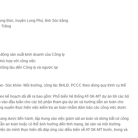
exper
ong Đức, huyện Long Phú, tỉnh Sóc trăng.
c Trăng
 động sản xuất kinh doanh của Công ty
hù hợp với công việc
ũng tàu đến Công ty và ngược lại
àn- Sức khỏe- Môi trường, công tác BHLĐ, PCCC theo đúng quy trình cụ thể
heo kế hoạch đã đề ra bao gồm: Phổ biến hệ thống AT-SK-MT dự án tới các bộ
n vào đầu tuần cho các bộ phận tham gia dự án và hướng dẫn an toàn cho
yên thực hiện việc kiểm tra an toàn nhằm đảm bảo các công việc được
ang được tiến hành, tập trung vào việc giám sát an toàn và dừng bất cứ công
ẫn an toàn hoặc có thể ảnh hưởng đến tính mạng, tài sản và môi trường
việc do mình thực hiện đã đáp ứng các điều kiện về AT-SK-MT trước, trong và