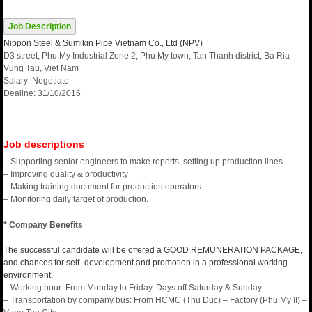
Job Description
Nippon Steel & Sumikin Pipe Vietnam Co., Ltd (NPV)
D3 street, Phu My Industrial Zone 2, Phu My town, Tan Thanh district, Ba Ria-
Vung Tau, Viet Nam
Salary: Negotiate
Dealine: 31/10/2016
Job descriptions
– Supporting senior engineers to make reports, setting up production lines.
– Improving quality & productivity
– Making training document for production operators.
– Monitoring daily target of production.
* Company Benefits
The successful candidate will be offered a GOOD REMUNERATION PACKAGE,
and chances for self- development and promotion in a professional working
environment.
– Working hour: From Monday to Friday, Days off Saturday & Sunday
– Transportation by company bus: From HCMC (Thu Duc) – Factory (Phu My II) –