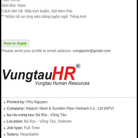
Tuổi: 24-32
Giới tính: Nam
Cách liên hệ: Nộp trực tuyến, Gửi kèm File.
** Nhận hồ sơ ứng viên bằng ngôn ngữ: Tiếng Anh
How to Apply
Please send your profile to email address:
vungtauhr@gmail.com
Posted by:
Phu Nguyen
Company:
Nippon Steel & Sumikin Pipe Vietnam Co., Ltd (NPV)
ba-ria-vung-tau:
Bà Rịa - Vũng Tàu
Location:
Bà Rịa – Vũng Tàu, Vietnam
Job type:
Full-Time
Salary:
Negotiable