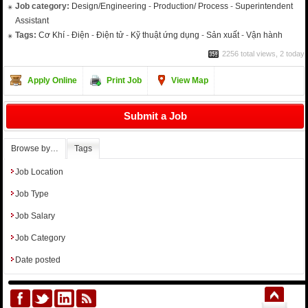
Job category:
Design/Engineering
-
Production/ Process
-
Superintendent
Assistant
Tags:
Cơ Khí
-
Điện
-
Điện tử
-
Kỹ thuật ứng dụng
-
Sản xuất
-
Vận hành
2256 total views, 2 today
Apply Online
Print Job
View Map
Submit a Job
Browse by…
Tags
Job Location
Job Type
Job Salary
Job Category
Date posted