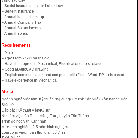
Vung Tau City
– Social Insurance as per Labor Law
– Benefit Insurance
– Annual health check-up
– Annual Company Trip
– Annual Salary Increment
– Annual Bonus
Requirements
– Male
– Age: From 24-32 year’s old
– Have the degree in Mechanical, Electrical or others related.
– Good at AutoCAD drawing
– English communication and computer skill (Excel, Word, PP…) is based.
– Have experience in Mechanical
Mô tả
Ngành nghề việc làm: Kỹ thuật ứng dụng/ Cơ khí/ Sản xuất/ Vận hành/ Điện/
Điện tử
Cấp bậc: Kỹ thuật viên/Kỹ sư
Nơi làm việc: Bà Rịa – Vũng Tàu , Huyện Tân Thành
Trình độ học vấn: Cử nhân
Mức kinh nghiệm: 2-5 năm kinh nghiệm
Loại công việc: Toàn thời gian cố định