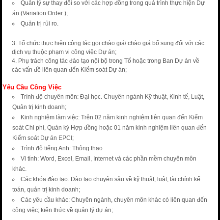
Quản lý sự thay đổi so với các hợp đồng trong quá trình thực hiện Dự
án (Variation Order );
Quản trị rủi ro.
Tổ chức thực hiện công tác gọi chào giá/ chào giá bổ sung đối với các
dịch vụ thuộc phạm vi công việc Dự án;
4. Phụ trách công tác đào tạo nội bộ trong Tổ hoặc trong Ban Dự án về
các vấn đề liên quan đến Kiểm soát Dự án;
Yêu C
ầ
u C
ô
ng Vi
ệ
c
Trình độ chuyên môn: Đại học. Chuyên ngành Kỹ thuật, Kinh tế, Luật,
Quản trị kinh doanh;
Kinh nghiệm làm việc: Trên 02 năm kinh nghiệm liên quan đến Kiểm
soát Chi phí, Quản ký Hợp đồng hoặc 01 năm kinh nghiệm liên quan đến
Kiểm soát Dự án EPCI;
Trình độ tiếng Anh: Thông thạo
Vi tính: Word, Excel, Email, Internet và các phần mềm chuyên môn
khác.
Các khóa đào tạo: Đào tạo chuyên sâu về kỹ thuật, luật, tài chính kế
toán, quản trị kinh doanh;
Các yêu cầu khác: Chuyên ngành, chuyên môn khác có liên quan đến
công việc; kiến thức về quản lý dự án;