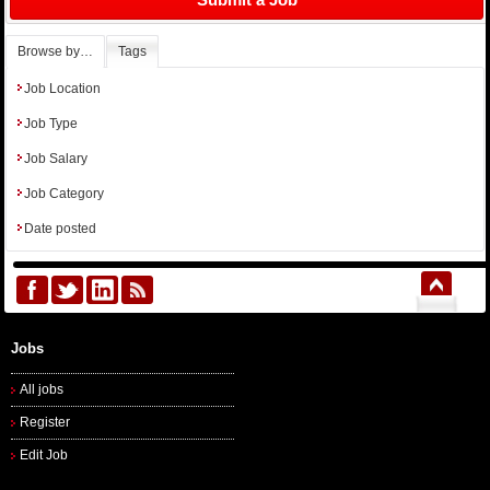
Browse by…
Tags
Job Location
Job Type
Job Salary
Job Category
Date posted
Jobs
All jobs
Register
Edit Job