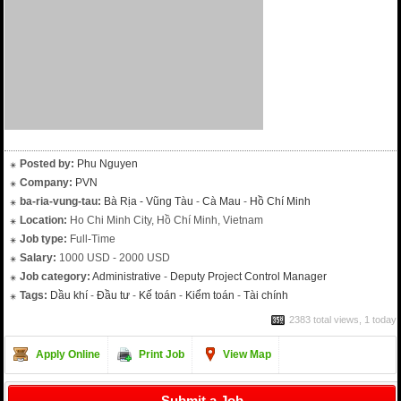
Posted by:
Phu Nguyen
Company:
PVN
ba-ria-vung-tau:
Bà Rịa - Vũng Tàu
-
Cà Mau
-
Hồ Chí Minh
Location:
Ho Chi Minh City, Hồ Chí Minh, Vietnam
Job type:
Full-Time
Salary:
1000 USD - 2000 USD
Job category:
Administrative
-
Deputy Project Control Manager
Tags:
Dầu khí
-
Đầu tư
-
Kế toán
-
Kiểm toán
-
Tài chính
2383 total views, 1 today
Apply Online
Print Job
View Map
Submit a Job