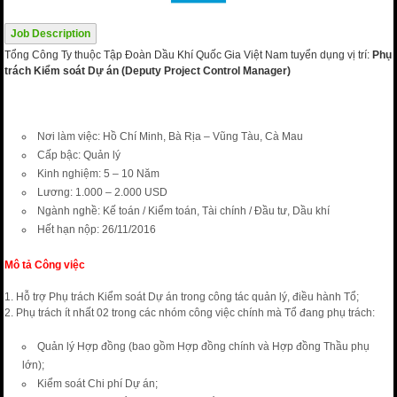
Job Description
Tổng Công Ty thuộc Tập Đoàn Dầu Khí Quốc Gia Việt Nam tuyển dụng vị trí:
Ph
ụ
tr
á
ch Ki
ể
m so
á
t D
ự
á
n (Deputy Project Control Manager)
Nơi làm việc: Hồ Chí Minh, Bà Rịa – Vũng Tàu, Cà Mau
Cấp bậc: Quản lý
Kinh nghiệm: 5 – 10 Năm
Lương: 1.000 – 2.000 USD
Ngành nghề: Kế toán / Kiểm toán, Tài chính / Đầu tư, Dầu khí
Hết hạn nộp: 26/11/2016
Mô tả Công việc
1. Hỗ trợ Phụ trách Kiểm soát Dự án trong công tác quản lý, điều hành Tổ;
2. Phụ trách ít nhất 02 trong các nhóm công việc chính mà Tổ đang phụ trách:
Quản lý Hợp đồng (bao gồm Hợp đồng chính và Hợp đồng Thầu phụ
lớn);
Kiểm soát Chi phí Dự án;