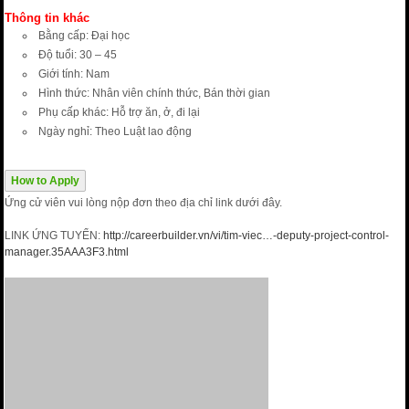
Thông tin khác
Bằng cấp: Đại học
Độ tuổi: 30 – 45
Giới tính: Nam
Hình thức: Nhân viên chính thức, Bán thời gian
Phụ cấp khác: Hỗ trợ ăn, ở, đi lại
Ngày nghỉ: Theo Luật lao động
How to Apply
Ứng cử viên vui lòng nộp đơn theo địa chỉ link dưới đây.
LINK ỨNG TUYỂN:
http://careerbuilder.vn/vi/tim-viec…-deputy-project-control-
manager.35AAA3F3.html