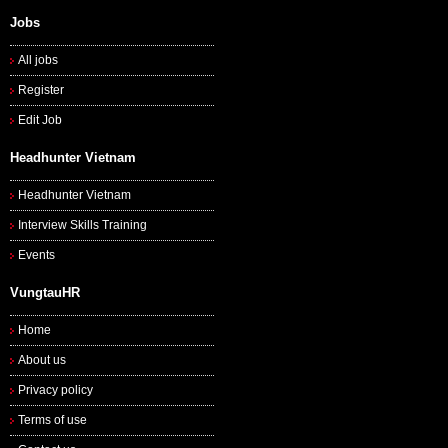
Jobs
All jobs
Register
Edit Job
Headhunter Vietnam
Headhunter Vietnam
Interview Skills Training
Events
VungtauHR
Home
About us
Privacy policy
Terms of use