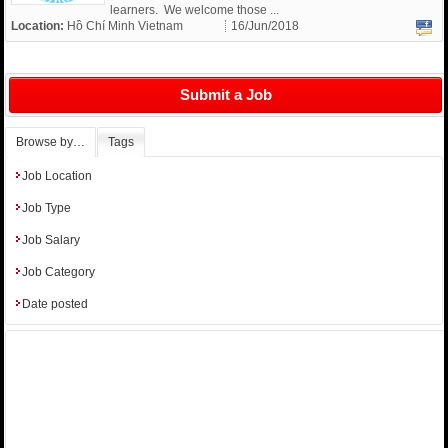
learners. We welcome those ...
Location:
Hồ Chí Minh Vietnam
16/Jun/2018
Submit a Job
Browse by…
Tags
Job Location
Job Type
Job Salary
Job Category
Date posted